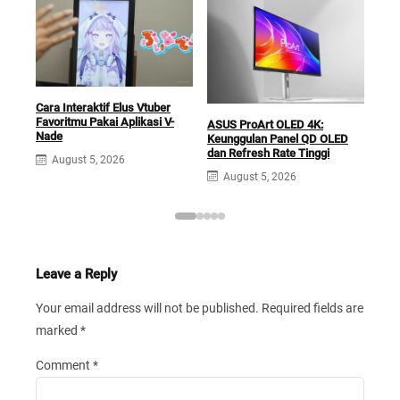
Cara Interaktif Elus Vtuber
Favoritmu Pakai Aplikasi V-
ASUS ProArt OLED 4K:
ASU
Nade
Keunggulan Panel QD OLED
den
dan Refresh Rate Tinggi
Pen
August 5, 2026
August 5, 2026
A
Leave a Reply
Your email address will not be published.
Required fields are
marked
*
Comment
*