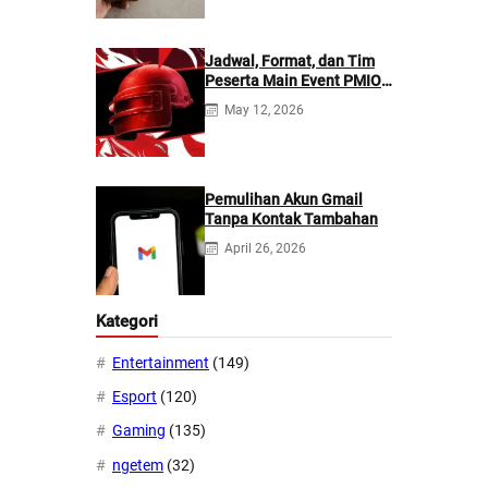
Jadwal, Format, dan Tim
Peserta Main Event PMIO
2026
May 12, 2026
Pemulihan Akun Gmail
Tanpa Kontak Tambahan
April 26, 2026
Kategori
Entertainment
(149)
Esport
(120)
Gaming
(135)
ngetem
(32)