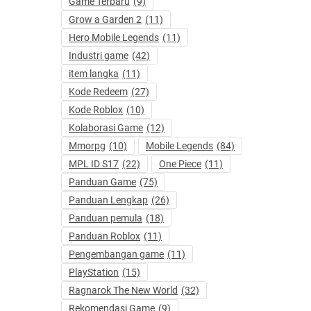
Game Terbaru
(9)
Grow a Garden 2
(11)
Hero Mobile Legends
(11)
Industri game
(42)
item langka
(11)
Kode Redeem
(27)
Kode Roblox
(10)
Kolaborasi Game
(12)
Mmorpg
(10)
Mobile Legends
(84)
MPL ID S17
(22)
One Piece
(11)
Panduan Game
(75)
Panduan Lengkap
(26)
Panduan pemula
(18)
Panduan Roblox
(11)
Pengembangan game
(11)
PlayStation
(15)
Ragnarok The New World
(32)
Rekomendasi Game
(9)