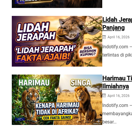
Satwa
Lidah Jera
Panjang
April 16, 2026
Indotify.com 
terlintas di p
Satwa
Harimau Ti
Ilmiahnya
April 16, 2026
Indotify.com 
membayangkan
Satwa
besar…