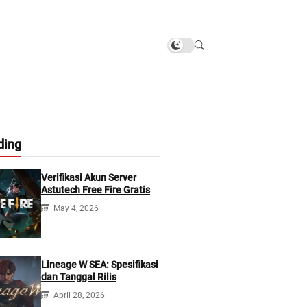
ding
Verifikasi Akun Server
Astutech Free Fire Gratis
May 4, 2026
Lineage W SEA: Spesifikasi
dan Tanggal Rilis
April 28, 2026