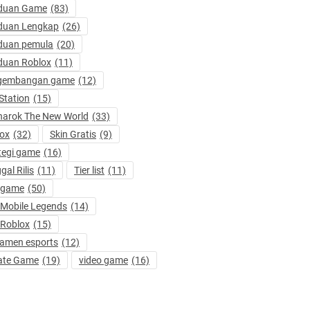
duan Game
(83)
duan Lengkap
(26)
duan pemula
(20)
duan Roblox
(11)
gembangan game
(12)
Station
(15)
arok The New World
(33)
ox
(32)
Skin Gratis
(9)
tegi game
(16)
gal Rilis
(11)
Tier list
(11)
 game
(50)
 Mobile Legends
(14)
 Roblox
(15)
amen esports
(12)
ate Game
(19)
video game
(16)