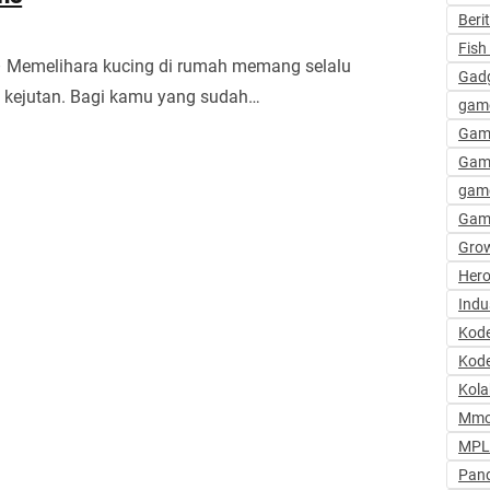
Beri
Fish 
– Memelihara kucing di rumah memang selalu
Gadg
 kejutan. Bagi kamu yang sudah…
gam
Gam
Gam
game
Gam
Grow
Hero
Indu
Kod
Kode
Kola
Mmo
MPL 
Pand