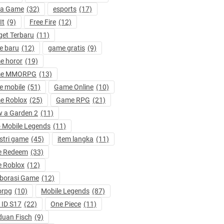
ta Game
(32)
esports
(17)
It
(9)
Free Fire
(12)
et Terbaru
(11)
e baru
(12)
game gratis
(9)
e horor
(19)
e MMORPG
(13)
 mobile
(51)
Game Online
(10)
e Roblox
(25)
Game RPG
(21)
 a Garden 2
(11)
 Mobile Legends
(11)
stri game
(45)
item langka
(11)
e Redeem
(33)
 Roblox
(12)
borasi Game
(12)
rpg
(10)
Mobile Legends
(87)
ID S17
(22)
One Piece
(11)
uan Fisch
(9)