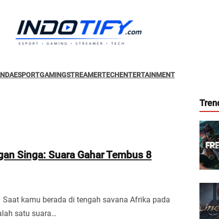
ANDA
ESPORT
GAMING
STREAMER
TECH
ENTERTAINMENT
Tren
gan Singa: Suara Gahar Tembus 8
– Saat kamu berada di tengah savana Afrika pada
alah satu suara…