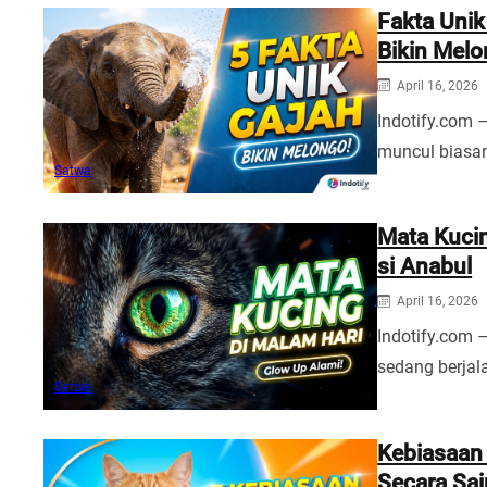
Fakta Unik
Bikin Mel
April 16, 2026
Indotify.com 
muncul biasa
Satwa
Mata Kucin
si Anabul
April 16, 2026
Indotify.com 
sedang berjal
Satwa
Kebiasaan 
Secara Sa