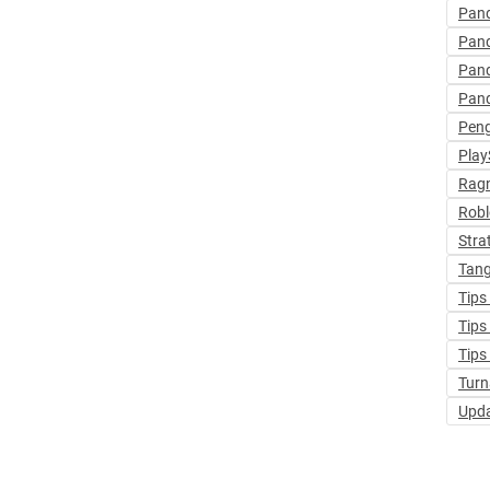
Pan
Pan
Pan
Pan
Pen
Play
Ragn
Robl
Stra
Tang
Tips
Tips
Tips
Turn
Upd