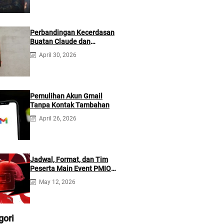
Perbandingan Kecerdasan
Buatan Claude dan
ChatGPT: Mana yang Lebih
April 30, 2026
Baik?
Pemulihan Akun Gmail
Tanpa Kontak Tambahan
April 26, 2026
Jadwal, Format, dan Tim
Peserta Main Event PMIO
2026
May 12, 2026
gori