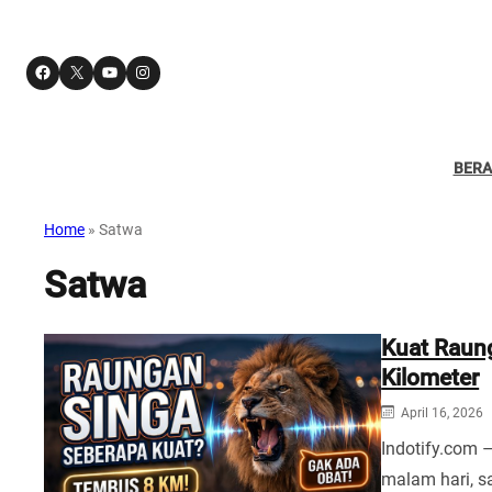
Facebook
X
YouTube
Instagram
BER
Home
»
Satwa
Satwa
Kuat Raun
Kilometer
April 16, 2026
Indotify.com 
malam hari, s