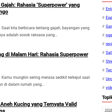
 Gajah: Rahasia ‘Superpower’ yang
Ent
ongo
Esp
Ga
– Saat kita berbicara tentang gajah, bayangan yang
nya adalah sosok raksasa yang…
ng
rev
Sa
g di Malam Hari: Rahasia Superpower
Str
Te
– Kamu mungkin sering merasa sedikit terkejut saat
Unc
an di dalam rumah yang…
vid
Topi
Aneh Kucing yang Ternyata Valid
202
ins