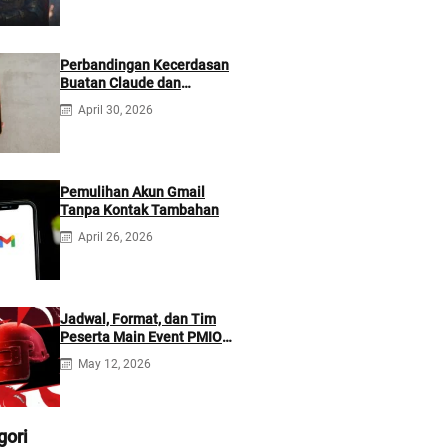
Perbandingan Kecerdasan
Buatan Claude dan
ChatGPT: Mana yang Lebih
April 30, 2026
Baik?
Pemulihan Akun Gmail
Tanpa Kontak Tambahan
April 26, 2026
Jadwal, Format, dan Tim
Peserta Main Event PMIO
2026
May 12, 2026
gori