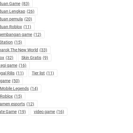
duan Game
(83)
duan Lengkap
(26)
duan pemula
(20)
duan Roblox
(11)
gembangan game
(12)
Station
(15)
arok The New World
(33)
ox
(32)
Skin Gratis
(9)
tegi game
(16)
gal Rilis
(11)
Tier list
(11)
 game
(50)
 Mobile Legends
(14)
 Roblox
(15)
amen esports
(12)
ate Game
(19)
video game
(16)