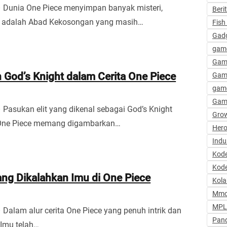
– Dunia One Piece menyimpan banyak misteri,
Beri
a adalah Abad Kekosongan yang masih…
Fish 
Gadg
gam
Gam
God’s Knight dalam Cerita One Piece
Gam
game
Gam
– Pasukan elit yang dikenal sebagai God’s Knight
Grow
One Piece memang digambarkan…
Hero
Indu
Kod
Kode
ang Dikalahkan Imu di One Piece
Kola
Mmo
MPL 
 Dalam alur cerita One Piece yang penuh intrik dan
Pand
 Imu telah…