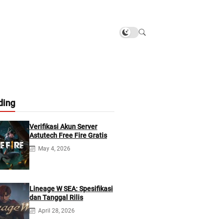
ding
Verifikasi Akun Server
Astutech Free Fire Gratis
May 4, 2026
Lineage W SEA: Spesifikasi
dan Tanggal Rilis
April 28, 2026