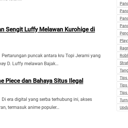
Pan
Pan
Pan
Pan
n Sengit Luffy Melawan Kurohige di
Pen
Play
Ragn
– Pertarungan puncak antara kru Topi Jerami yang
Robl
Stra
key D. Luffy melawan Bajak…
Tang
Tips
 Piece dan Bahaya Situs Ilegal
Tips
Tips
 Di era digital yang serba terhubung ini, akses
Turn
ran, termasuk anime populer…
Upd