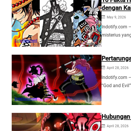
dengan Ka
May 9, 2026
Indotify.com 
misterius ya
Entertainment
Pertarunga
April 28, 2026
Indotify.com 
“God and Evil
Entertainment
Hubungan M
April 28, 2026