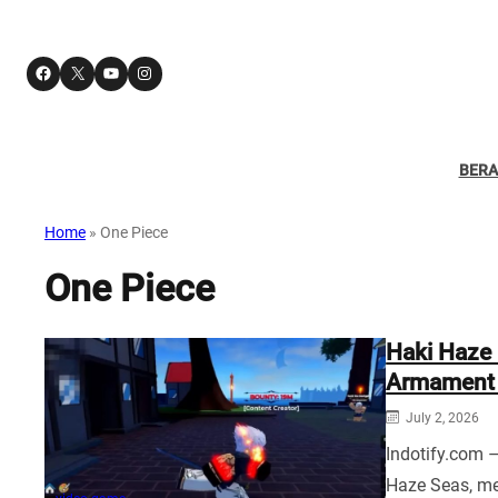
Facebook
X
YouTube
Instagram
BER
Home
»
One Piece
One Piece
Haki Haze 
Armament 
July 2, 2026
Indotify.com 
Haze Seas, m