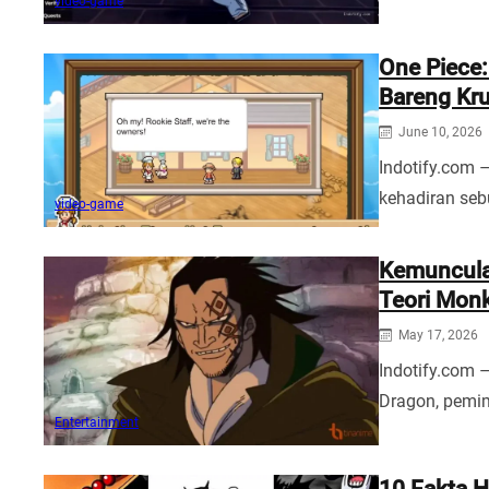
video-game
One Piece:
Bareng Kru
June 10, 2026
Indotify.com 
kehadiran se
video-game
Kemuncula
Teori Monk
May 17, 2026
Indotify.com 
Dragon, pemim
Entertainment
10 Fakta H