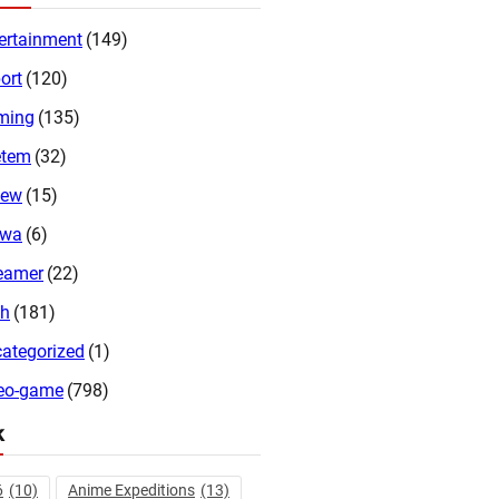
ertainment
(149)
ort
(120)
ming
(135)
etem
(32)
iew
(15)
twa
(6)
eamer
(22)
ch
(181)
ategorized
(1)
eo-game
(798)
k
6
(10)
Anime Expeditions
(13)