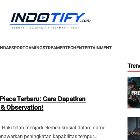
ANDA
ESPORT
GAMING
STREAMER
TECH
ENTERTAINMENT
Tren
Piece Terbaru: Cara Dapatkan
& Observation!
– Haki telah menjadi elemen krusial dalam game
enawarkan peningkatan kapabilitas tempur…