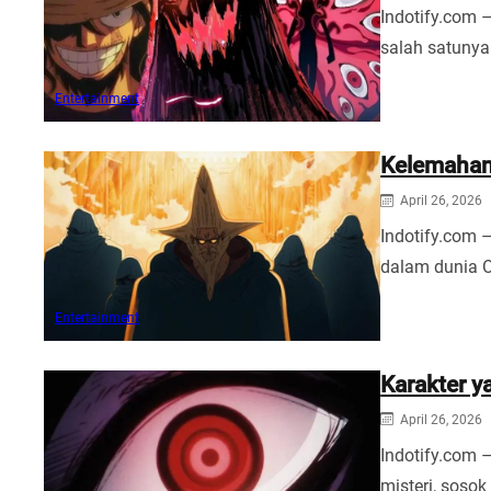
Indotify.com 
salah satuny
Entertainment
Kelemahan 
April 26, 2026
Indotify.com 
dalam dunia 
Entertainment
Karakter y
April 26, 2026
Indotify.com –
misteri, sosok