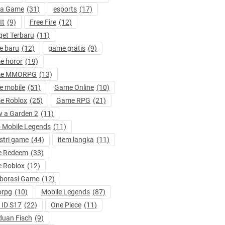
ta Game
(31)
esports
(17)
It
(9)
Free Fire
(12)
et Terbaru
(11)
e baru
(12)
game gratis
(9)
e horor
(19)
e MMORPG
(13)
 mobile
(51)
Game Online
(10)
e Roblox
(25)
Game RPG
(21)
 a Garden 2
(11)
 Mobile Legends
(11)
stri game
(44)
item langka
(11)
e Redeem
(33)
 Roblox
(12)
borasi Game
(12)
rpg
(10)
Mobile Legends
(87)
ID S17
(22)
One Piece
(11)
uan Fisch
(9)