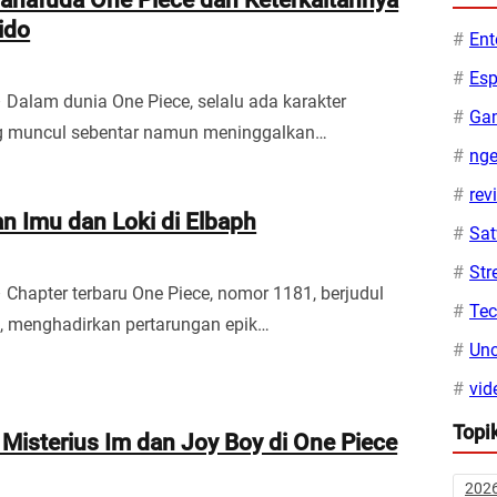
ido
Ent
Esp
– Dalam dunia One Piece, selalu ada karakter
Ga
ng muncul sebentar namun meninggalkan…
ng
rev
n Imu dan Loki di Elbaph
Sa
Str
– Chapter terbaru One Piece, nomor 1181, berjudul
Te
”, menghadirkan pertarungan epik…
Unc
vid
Topi
isterius Im dan Joy Boy di One Piece
202