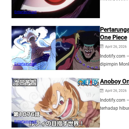
Entertainment
Pertarunga
One Piece
April 26, 2026
Indotify.com 
dipimpin Mon
Entertainment
Anoboy One
April 26, 2026
Indotify.com –
terhadap hibu
Entertainment