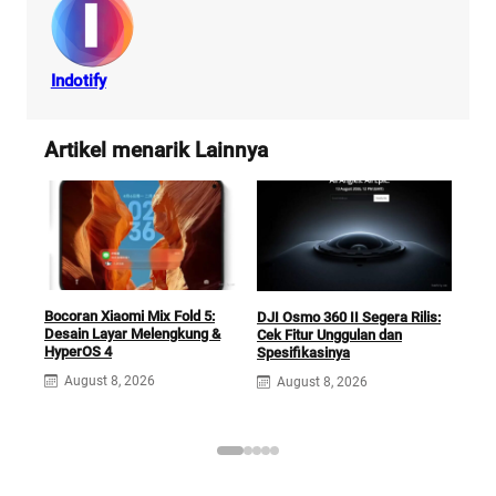
Indotify
Artikel menarik Lainnya
Days
Bocoran Xiaomi Mix Fold 5:
DJI Osmo 360 II Segera Rilis:
Ting
Desain Layar Melengkung &
Cek Fitur Unggulan dan
x12
HyperOS 4
Spesifikasinya
A
August 8, 2026
August 8, 2026