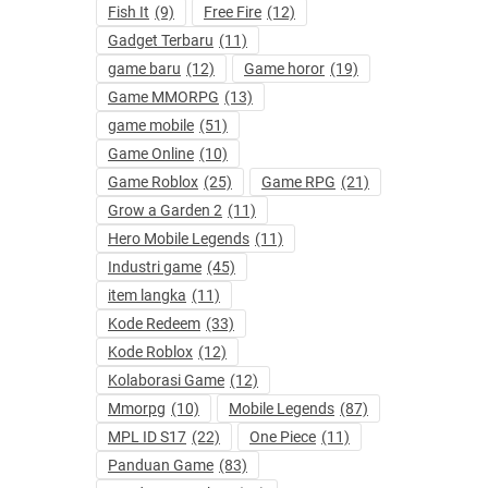
Fish It
(9)
Free Fire
(12)
Gadget Terbaru
(11)
game baru
(12)
Game horor
(19)
Game MMORPG
(13)
game mobile
(51)
Game Online
(10)
Game Roblox
(25)
Game RPG
(21)
Grow a Garden 2
(11)
Hero Mobile Legends
(11)
Industri game
(45)
item langka
(11)
Kode Redeem
(33)
Kode Roblox
(12)
Kolaborasi Game
(12)
Mmorpg
(10)
Mobile Legends
(87)
MPL ID S17
(22)
One Piece
(11)
Panduan Game
(83)