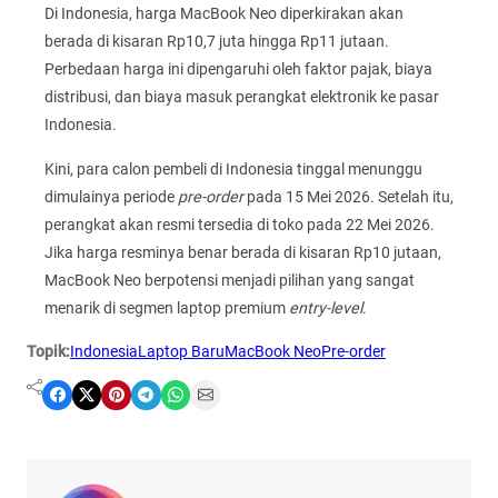
Di Indonesia, harga MacBook Neo diperkirakan akan
berada di kisaran Rp10,7 juta hingga Rp11 jutaan.
Perbedaan harga ini dipengaruhi oleh faktor pajak, biaya
distribusi, dan biaya masuk perangkat elektronik ke pasar
Indonesia.
Kini, para calon pembeli di Indonesia tinggal menunggu
dimulainya periode
pre-order
pada 15 Mei 2026. Setelah itu,
perangkat akan resmi tersedia di toko pada 22 Mei 2026.
Jika harga resminya benar berada di kisaran Rp10 jutaan,
MacBook Neo berpotensi menjadi pilihan yang sangat
menarik di segmen laptop premium
entry-level
.
Topik:
Indonesia
Laptop Baru
MacBook Neo
Pre-order
Share on Facebook
Share on X
Share on Pinterest
Share on Telegram
Share on WhatsApp
Share on Email