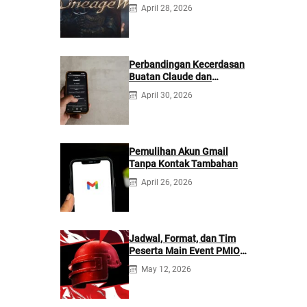
April 28, 2026
Perbandingan Kecerdasan
Buatan Claude dan
ChatGPT: Mana yang
April 30, 2026
Lebih Baik?
Pemulihan Akun Gmail
Tanpa Kontak Tambahan
April 26, 2026
Jadwal, Format, dan Tim
Peserta Main Event PMIO
2026
May 12, 2026