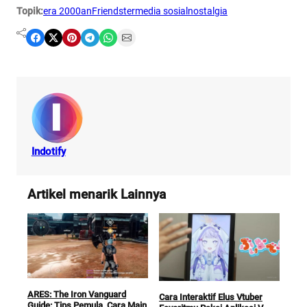
Topik:
era 2000an
Friendster
media sosial
nostalgia
Share on Facebook
Share on X
Share on Pinterest
Share on Telegram
Share on WhatsApp
Share on Email
Indotify
Artikel menarik Lainnya
ARES: The Iron Vanguard
Cara Interaktif Elus Vtuber
Guide: Tips Pemula, Cara Main