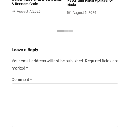
Favoritmu Pakai Aplikasi V-
ASU
& Redeem Code
Nade
Keu
dan 
August 7, 2026
August 5, 2026
A
Leave a Reply
Your email address will not be published.
Required fields are
marked
*
Comment
*