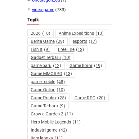
Uncategorized
(1)
video-game
(783)
Topik
2026
(10)
Anime Expeditions
(13)
Berita Game
(29)
esports
(17)
Fish It
(9)
Free Fire
(12)
Gadget Terbaru
(10)
game baru
(12)
Game horor
(19)
Game MMORPG
(13)
game mobile
(48)
Game Online
(10)
Game Roblox
(25)
Game RPG
(20)
Game Terbaru
(9)
Grow a Garden 2
(11)
Hero Mobile Legends
(11)
Industri game
(42)
item langka
(11)