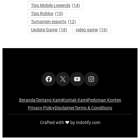
Tips Mobile Legends
(14)
Tips Roblox
(15)
Turnamen esports
(12)
Update Game
(18)
video game
(16)
Facebook
X
YouTube
Instagram
Beranda
Tentang Kami
Kontak Kami
Pedoman Konten
Privacy Policy
Disclaimer
Terms & Conditions
Crafted with ‪‪❤︎‬ by Indotify.com