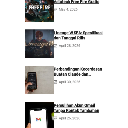
Astutech Free Fire Gratis
May 4, 2026
Lineage W SEA: Spesifikasi
dan Tanggal Rilis
April 28, 2026
Perbandingan Kecerdasan
Buatan Claude dan
ChatGPT: Mana yang
April 30, 2026
Lebih Baik?
Pemulihan Akun Gmail
Tanpa Kontak Tambahan
April 26, 2026