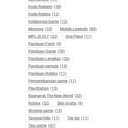
Kode Redeem
(30)
Kode Roblox
(12)
Kolaborasi Game
(12)
Mmorpg
(10)
Mobile Legends
(85)
MPL ID S17
(22)
One Piece
(11)
Panduan Fisch
(9)
Panduan Game
(78)
Panduan Lengkap
(26)
Panduan pemula
(19)
Panduan Roblox
(11)
Pengembangan game
(11)
PlayStation
(15)
Ragnarok The New World
(33)
Roblox
(32)
Skin Gratis
(9)
Strategi game
(13)
Tanggal Rilis
(11)
Tier list
(11)
Tips game
(47)