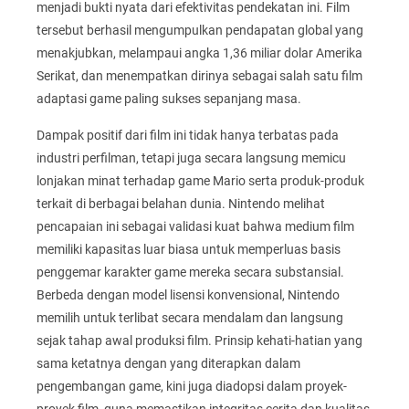
menjadi bukti nyata dari efektivitas pendekatan ini. Film
tersebut berhasil mengumpulkan pendapatan global yang
menakjubkan, melampaui angka 1,36 miliar dolar Amerika
Serikat, dan menempatkan dirinya sebagai salah satu film
adaptasi game paling sukses sepanjang masa.
Dampak positif dari film ini tidak hanya terbatas pada
industri perfilman, tetapi juga secara langsung memicu
lonjakan minat terhadap game Mario serta produk-produk
terkait di berbagai belahan dunia. Nintendo melihat
pencapaian ini sebagai validasi kuat bahwa medium film
memiliki kapasitas luar biasa untuk memperluas basis
penggemar karakter game mereka secara substansial.
Berbeda dengan model lisensi konvensional, Nintendo
memilih untuk terlibat secara mendalam dan langsung
sejak tahap awal produksi film. Prinsip kehati-hatian yang
sama ketatnya dengan yang diterapkan dalam
pengembangan game, kini juga diadopsi dalam proyek-
proyek film, guna memastikan integritas cerita dan kualitas