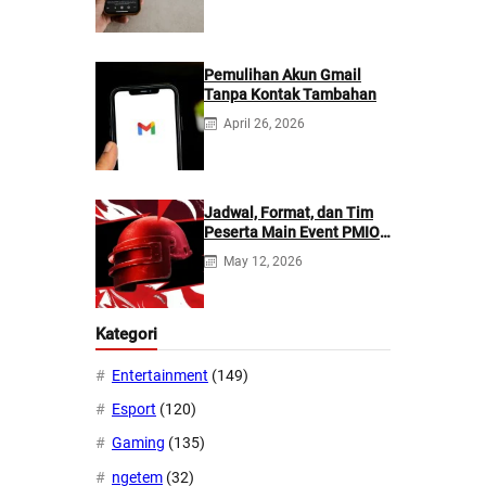
Pemulihan Akun Gmail
Tanpa Kontak Tambahan
April 26, 2026
Jadwal, Format, dan Tim
Peserta Main Event PMIO
2026
May 12, 2026
Kategori
Entertainment
(149)
Esport
(120)
Gaming
(135)
ngetem
(32)