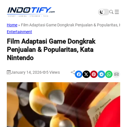
Home
»
Film Adaptasi Game Dongkrak Penjualan & Popularitas, Kat
Entertainment
Film Adaptasi Game Dongkrak
Penjualan & Popularitas, Kata
Nintendo
January 14, 2026
5
Views
|
Share on Facebook
Share on X
Share on Pinterest
Share on Telegram
Share on WhatsApp
Share on Email