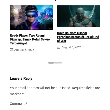
Dave Bautista Diincar
Fil
Ready Player Two Resmi
Perankan Kratos di Serial God
Hadi
Digarap, Simak Detail Sekuel
of War
Boc
Terbarunya!
August 4, 2026
J
August 5, 2026
Leave a Reply
Your email address will not be published.
Required fields are
marked
*
Comment
*