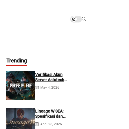
Trending
Verifikasi Akun
Server Astutech
Free Fire Gratis
May 4, 2026
Lineage W SEA:
Spesifikasi dan
Tanggal Rilis
April 28, 2026