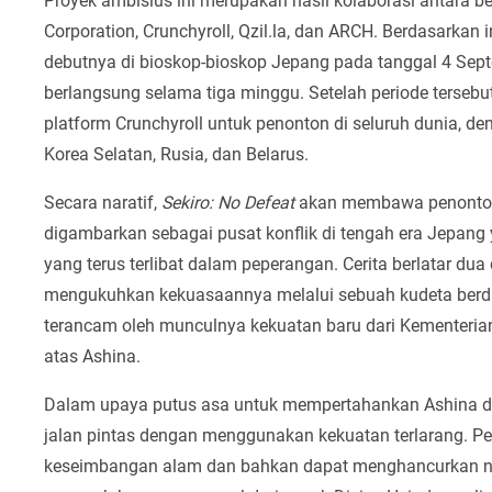
Proyek ambisius ini merupakan hasil kolaborasi antara b
Corporation, Crunchyroll, Qzil.la, dan ARCH. Berdasarkan i
debutnya di bioskop-bioskop Jepang pada tanggal 4 Sep
berlangsung selama tiga minggu. Setelah periode tersebut,
platform Crunchyroll untuk penonton di seluruh dunia, d
Korea Selatan, Rusia, dan Belarus.
Secara naratif,
Sekiro: No Defeat
akan membawa penonton 
digambarkan sebagai pusat konflik di tengah era Jepang 
yang terus terlibat dalam peperangan. Cerita berlatar dua
mengukuhkan kekuasaannya melalui sebuah kudeta berda
terancam oleh munculnya kekuatan baru dari Kementeria
atas Ashina.
Dalam upaya putus asa untuk mempertahankan Ashina da
jalan pintas dengan menggunakan kekuatan terlarang. P
keseimbangan alam dan bahkan dapat menghancurkan negeri