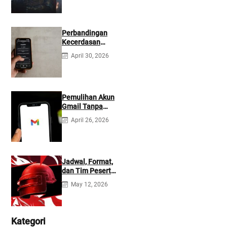
Perbandingan
Kecerdasan
Buatan Claude
April 30, 2026
dan ChatGPT:
Mana yang Lebih
Baik?
Pemulihan Akun
Gmail Tanpa
Kontak
April 26, 2026
Tambahan
Jadwal, Format,
dan Tim Peserta
Main Event PMIO
May 12, 2026
2026
Kategori