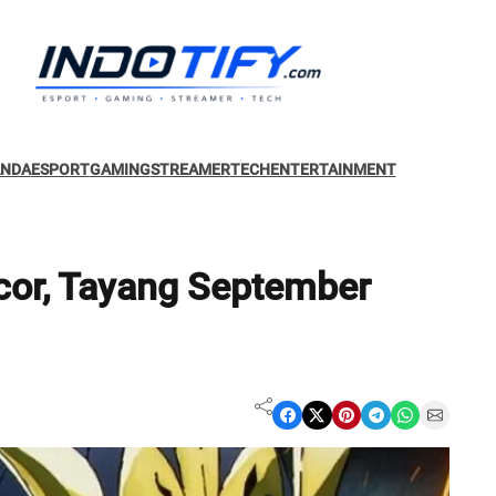
ANDA
ESPORT
GAMING
STREAMER
TECH
ENTERTAINMENT
ocor, Tayang September
Share on Facebook
Share on X
Share on Pinterest
Share on Telegram
Share on WhatsApp
Share on Email