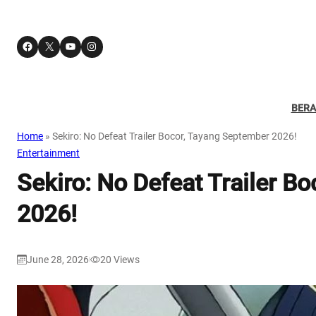
Facebook
X
YouTube
Instagram
BER
Home
»
Sekiro: No Defeat Trailer Bocor, Tayang September 2026!
Entertainment
Sekiro: No Defeat Trailer B
2026!
June 28, 2026
20
Views
|