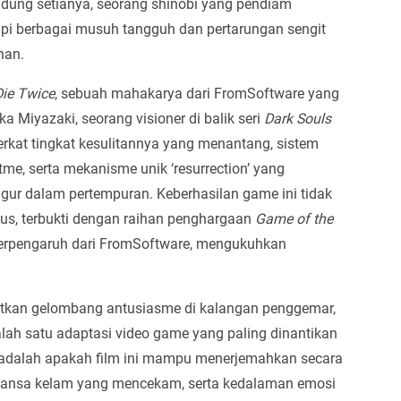
ndung setianya, seorang shinobi yang pendiam
i berbagai musuh tangguh dan pertarungan sengit
han.
Die Twice
, sebuah mahakarya dari FromSoftware yang
ka Miyazaki, seorang visioner di balik seri
Dark Souls
erkat tingkat kesulitannya yang menantang, sistem
e, serta mekanisme unik ‘resurrection’ yang
gur dalam pertempuran. Keberhasilan game ini tidak
ikus, terbukti dengan raihan penghargaan
Game of the
 berpengaruh dari FromSoftware, mengukuhkan
gkitkan gelombang antusiasme di kalangan penggemar,
alah satu adaptasi video game yang paling dinantikan
 adalah apakah film ini mampu menerjemahkan secara
nuansa kelam yang mencekam, serta kedalaman emosi