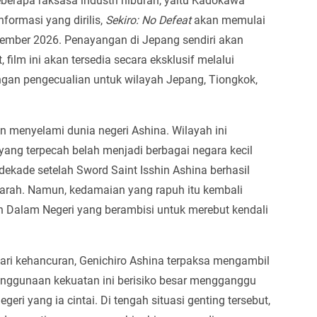
eberapa raksasa industri hiburan, yaitu Kadokawa
nformasi yang dirilis,
Sekiro: No Defeat
akan memulai
tember 2026. Penayangan di Jepang sendiri akan
 film ini akan tersedia secara eksklusif melalui
engan pengecualian untuk wilayah Jepang, Tiongkok,
menyelami dunia negeri Ashina. Wilayah ini
yang terpecah belah menjadi berbagai negara kecil
 dekade setelah Sword Saint Isshin Ashina berhasil
rah. Namun, kedamaian yang rapuh itu kembali
n Dalam Negeri yang berambisi untuk merebut kendali
ri kehancuran, Genichiro Ashina terpaksa mengambil
enggunaan kekuatan ini berisiko besar mengganggu
 yang ia cintai. Di tengah situasi genting tersebut,