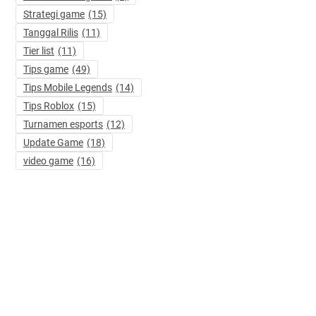
Strategi game
(15)
Tanggal Rilis
(11)
Tier list
(11)
Tips game
(49)
Tips Mobile Legends
(14)
Tips Roblox
(15)
Turnamen esports
(12)
Update Game
(18)
video game
(16)