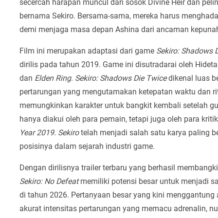
secercah harapan muncul dari sosok Divine Heir dan peli
bernama Sekiro. Bersama-sama, mereka harus menghadap
demi menjaga masa depan Ashina dari ancaman kepuna
Film ini merupakan adaptasi dari game
Sekiro: Shadows 
dirilis pada tahun 2019. Game ini disutradarai oleh Hideta
dan
Elden Ring
.
Sekiro: Shadows Die Twice
dikenal luas b
pertarungan yang mengutamakan ketepatan waktu dan ritm
memungkinkan karakter untuk bangkit kembali setelah gu
hanya diakui oleh para pemain, tetapi juga oleh para krit
Year 2019
.
Sekiro
telah menjadi salah satu karya paling
posisinya dalam sejarah industri game.
Dengan dirilisnya trailer terbaru yang berhasil memban
Sekiro: No Defeat
memiliki potensi besar untuk menjadi s
di tahun 2026. Pertanyaan besar yang kini menggantung
akurat intensitas pertarungan yang memacu adrenalin, 