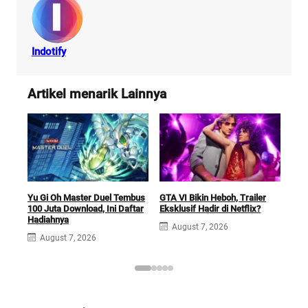
Indotify
Artikel menarik Lainnya
Car
Yu Gi Oh Master Duel Tembus
GTA VI Bikin Heboh, Trailer
Futu
100 Juta Download, Ini Daftar
Eksklusif Hadir di Netflix?
Sek
Hadiahnya
August 7, 2026
A
August 7, 2026