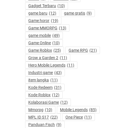
Gadget Terbaru
(10)
game baru
(12)
game gratis
(9)
Game horor
(19)
Game MMORPG
(13)
game mobile
(49)
Game Online
(10)
Game Roblox
(25)
Game RPG
(21)
Grow a Garden 2
(11)
Hero Mobile Legends
(11)
Industri game
(43)
item langka
(11)
Kode Redeem
(31)
Kode Roblox
(12)
Kolaborasi Game
(12)
Mmorpg
(10)
Mobile Legends
(85)
MPL ID S17
(22)
One Piece
(11)
Panduan Fisch
(9)