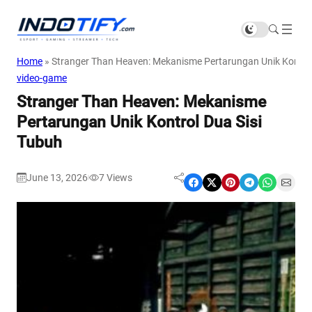
Home
»
Stranger Than Heaven: Mekanisme Pertarungan Unik Kontrol
video-game
Stranger Than Heaven: Mekanisme
Pertarungan Unik Kontrol Dua Sisi
Tubuh
June 13, 2026
7
Views
|
Share on Facebook
Share on X
Share on Pinterest
Share on Telegram
Share on WhatsApp
Share on Email