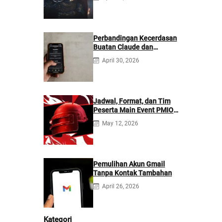
Perbandingan Kecerdasan
Buatan Claude dan
ChatGPT: Mana yang
April 30, 2026
Lebih Baik?
Jadwal, Format, dan Tim
Peserta Main Event PMIO
2026
May 12, 2026
Pemulihan Akun Gmail
Tanpa Kontak Tambahan
April 26, 2026
Kategori