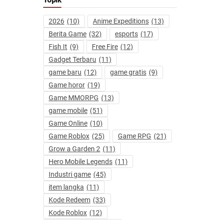
Topik
2026
(10)
Anime Expeditions
(13)
Berita Game
(32)
esports
(17)
Fish It
(9)
Free Fire
(12)
Gadget Terbaru
(11)
game baru
(12)
game gratis
(9)
Game horor
(19)
Game MMORPG
(13)
game mobile
(51)
Game Online
(10)
Game Roblox
(25)
Game RPG
(21)
Grow a Garden 2
(11)
Hero Mobile Legends
(11)
Industri game
(45)
item langka
(11)
Kode Redeem
(33)
Kode Roblox
(12)