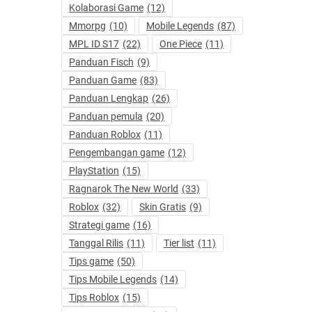
Kolaborasi Game
(12)
Mmorpg
(10)
Mobile Legends
(87)
MPL ID S17
(22)
One Piece
(11)
Panduan Fisch
(9)
Panduan Game
(83)
Panduan Lengkap
(26)
Panduan pemula
(20)
Panduan Roblox
(11)
Pengembangan game
(12)
PlayStation
(15)
Ragnarok The New World
(33)
Roblox
(32)
Skin Gratis
(9)
Strategi game
(16)
Tanggal Rilis
(11)
Tier list
(11)
Tips game
(50)
Tips Mobile Legends
(14)
Tips Roblox
(15)