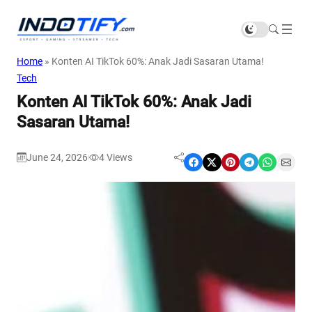
Home
»
Konten AI TikTok 60%: Anak Jadi Sasaran Utama!
Tech
Konten AI TikTok 60%: Anak Jadi
Sasaran Utama!
June 24, 2026
4
Views
|
Share on Facebook
Share on X
Share on Pinterest
Share on Telegram
Share on WhatsApp
Share on Email