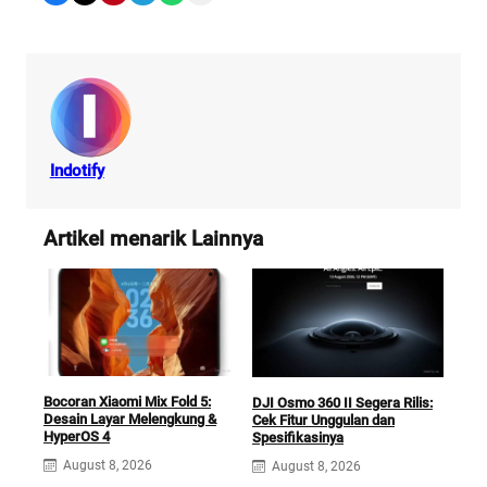
Indotify
Artikel menarik Lainnya
Days
Bocoran Xiaomi Mix Fold 5:
DJI Osmo 360 II Segera Rilis:
Ting
Desain Layar Melengkung &
Cek Fitur Unggulan dan
x12
HyperOS 4
Spesifikasinya
A
August 8, 2026
August 8, 2026