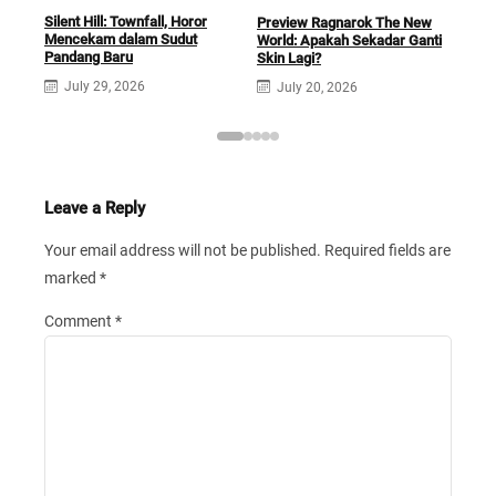
Assa
Silent Hill: Townfall, Horor
Preview Ragnarok The New
Rem
Mencekam dalam Sudut
World: Apakah Sekadar Ganti
Bar
Pandang Baru
Skin Lagi?
J
July 29, 2026
July 20, 2026
Leave a Reply
Your email address will not be published.
Required fields are
marked
*
Comment
*