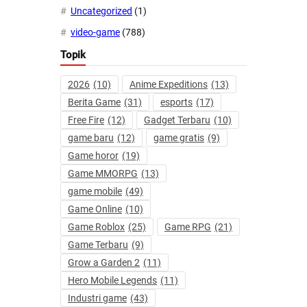
Uncategorized
(1)
video-game
(788)
Topik
2026
(10)
Anime Expeditions
(13)
Berita Game
(31)
esports
(17)
Free Fire
(12)
Gadget Terbaru
(10)
game baru
(12)
game gratis
(9)
Game horor
(19)
Game MMORPG
(13)
game mobile
(49)
Game Online
(10)
Game Roblox
(25)
Game RPG
(21)
Game Terbaru
(9)
Grow a Garden 2
(11)
Hero Mobile Legends
(11)
Industri game
(43)