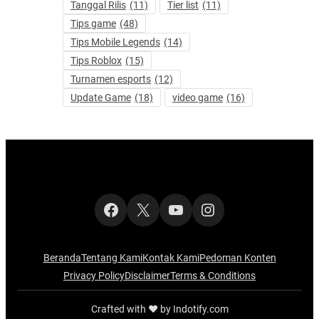
Tanggal Rilis
(11)
Tier list
(11)
Tips game
(48)
Tips Mobile Legends
(14)
Tips Roblox
(15)
Turnamen esports
(12)
Update Game
(18)
video game
(16)
Facebook
X
YouTube
Instagram
Beranda
Tentang Kami
Kontak Kami
Pedoman Konten
Privacy Policy
Disclaimer
Terms & Conditions
Crafted with ‪‪❤︎‬ by Indotify.com