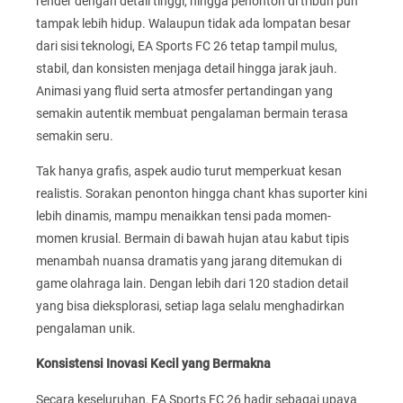
render dengan detail tinggi, hingga penonton di tribun pun
tampak lebih hidup. Walaupun tidak ada lompatan besar
dari sisi teknologi, EA Sports FC 26 tetap tampil mulus,
stabil, dan konsisten menjaga detail hingga jarak jauh.
Animasi yang fluid serta atmosfer pertandingan yang
semakin autentik membuat pengalaman bermain terasa
semakin seru.
Tak hanya grafis, aspek audio turut memperkuat kesan
realistis. Sorakan penonton hingga chant khas suporter kini
lebih dinamis, mampu menaikkan tensi pada momen-
momen krusial. Bermain di bawah hujan atau kabut tipis
menambah nuansa dramatis yang jarang ditemukan di
game olahraga lain. Dengan lebih dari 120 stadion detail
yang bisa dieksplorasi, setiap laga selalu menghadirkan
pengalaman unik.
Konsistensi Inovasi Kecil yang Bermakna
Secara keseluruhan, EA Sports FC 26 hadir sebagai upaya