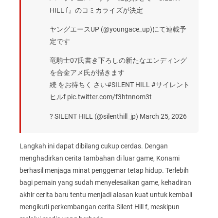
HILL f』のコミカライズが決定
ヤングエースUP (@youngace_up)にて連載予
定です
竜騎士07氏書き下ろしの新たなエンディング
を合金アメ氏が描きます
続 をお待ちく さい#SILENT HILL #サイレント
ヒルf pic.twitter.com/f3htnnom3t
? SILENT HILL (@silenthill_jp) March 25, 2026
Langkah ini dapat dibilang cukup cerdas. Dengan
menghadirkan cerita tambahan di luar game, Konami
berhasil menjaga minat penggemar tetap hidup. Terlebih
bagi pemain yang sudah menyelesaikan game, kehadiran
akhir cerita baru tentu menjadi alasan kuat untuk kembali
mengikuti perkembangan cerita Silent Hill f, meskipun