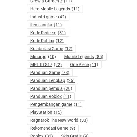
Grow a Garden 2
(11)
Hero Mobile Legends
(11)
Industri game
(42)
item langka
(11)
Kode Redeem
(31)
Kode Roblox
(12)
Kolaborasi Game
(12)
Mmorpg
(10)
Mobile Legends
(85)
MPL ID S17
(22)
One Piece
(11)
Panduan Game
(78)
Panduan Lengkap
(26)
Panduan pemula
(20)
Panduan Roblox
(11)
Pengembangan game
(11)
PlayStation
(15)
Ragnarok The New World
(33)
Rekomendasi Game
(9)
Roblox
(32)
Skin Gratis
(9)