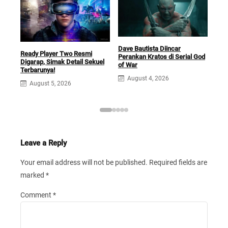
Dave Bautista Diincar
Fil
Ready Player Two Resmi
Perankan Kratos di Serial God
Hadi
Digarap, Simak Detail Sekuel
of War
Boc
Terbarunya!
August 4, 2026
J
August 5, 2026
Leave a Reply
Your email address will not be published.
Required fields are
marked
*
Comment
*