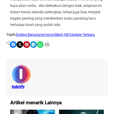
kaya akan cerita. Jika dieksekusi dengan baik, adaptasi ini
bukan hanya sekadar pelengkap, tetapi juga bisa menjadi
bagian penting yang memberikan sudut pandang baru
terhadap kisah yang sudah ada.
Topik:
Ending Baru
Game horor
Silent Hill f
Update Terbaru
Share on Facebook
Share on X
Share on Pinterest
Share on Telegram
Share on WhatsApp
Share on Email
Indotify
Artikel menarik Lainnya