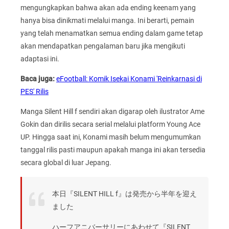
mengungkapkan bahwa akan ada ending keenam yang
hanya bisa dinikmati melalui manga. Ini berarti, pemain
yang telah menamatkan semua ending dalam game tetap
akan mendapatkan pengalaman baru jika mengikuti
adaptasi ini.
Baca juga:
eFootball: Komik Isekai Konami 'Reinkarnasi di
PES' Rilis
Manga Silent Hill f sendiri akan digarap oleh ilustrator Ame
Gokin dan dirilis secara serial melalui platform Young Ace
UP. Hingga saat ini, Konami masih belum mengumumkan
tanggal rilis pasti maupun apakah manga ini akan tersedia
secara global di luar Jepang.
本日『SILENT HILL f』は発売から半年を迎え
ました
ハーフアニバーサリーにあわせて『SILENT