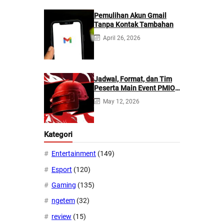
Pemulihan Akun Gmail
Tanpa Kontak Tambahan
April 26, 2026
Jadwal, Format, dan Tim
Peserta Main Event PMIO
2026
May 12, 2026
Kategori
Entertainment
(149)
Esport
(120)
Gaming
(135)
ngetem
(32)
review
(15)