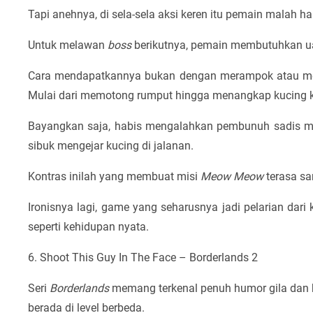
Tapi anehnya, di sela-sela aksi keren itu pemain malah h
Untuk melawan
boss
berikutnya, pemain membutuhkan u
Cara mendapatkannya bukan dengan merampok atau mene
Mulai dari memotong rumput hingga menangkap kucing k
Bayangkan saja, habis mengalahkan pembunuh sadis m
sibuk mengejar kucing di jalanan.
Kontras inilah yang membuat misi
Meow Meow
terasa sa
Ironisnya lagi, game yang seharusnya jadi pelarian dar
seperti kehidupan nyata.
6. Shoot This Guy In The Face – Borderlands 2
Seri
Borderlands
memang terkenal penuh humor gila da
berada di level berbeda.