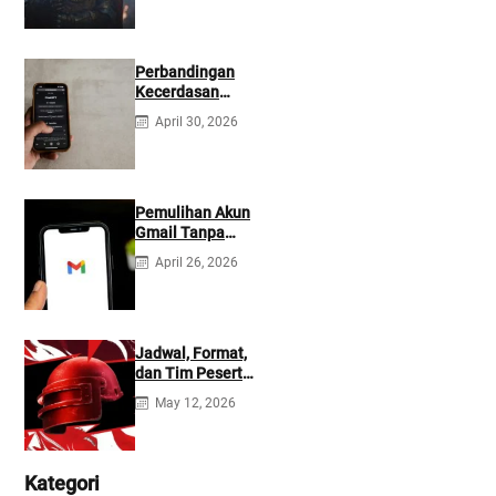
Perbandingan
Kecerdasan
Buatan Claude
April 30, 2026
dan ChatGPT:
Mana yang Lebih
Baik?
Pemulihan Akun
Gmail Tanpa
Kontak
April 26, 2026
Tambahan
Jadwal, Format,
dan Tim Peserta
Main Event PMIO
May 12, 2026
2026
Kategori