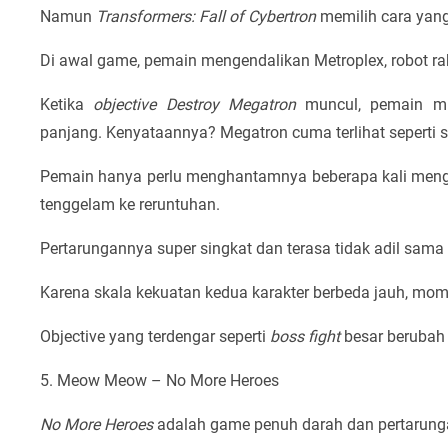
Namun
Transformers: Fall of Cybertron
memilih cara yang
Di awal game, pemain mengendalikan Metroplex, robot ra
Ketika
objective
Destroy Megatron
muncul, pemain mu
panjang. Kenyataannya? Megatron cuma terlihat seperti s
Pemain hanya perlu menghantamnya beberapa kali meng
tenggelam ke reruntuhan.
Pertarungannya super singkat dan terasa tidak adil sama 
Karena skala kekuatan kedua karakter berbeda jauh, mome
Objective yang terdengar seperti
boss fight
besar berubah 
5. Meow Meow – No More Heroes
No More Heroes
adalah game penuh darah dan pertarung