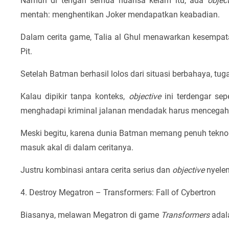
Namun di tengah semua nuansa kelam itu, ada
object
mentah: menghentikan Joker mendapatkan keabadian.
Dalam cerita game, Talia al Ghul menawarkan kesempat
Pit.
Setelah Batman berhasil lolos dari situasi berbahaya, tu
Kalau dipikir tanpa konteks,
objective
ini terdengar sep
menghadapi kriminal jalanan mendadak harus mencegah 
Meski begitu, karena dunia Batman memang penuh teknolog
masuk akal di dalam ceritanya.
Justru kombinasi antara cerita serius dan
objective
nyelen
4. Destroy Megatron – Transformers: Fall of Cybertron
Biasanya, melawan Megatron di game
Transformers
adal