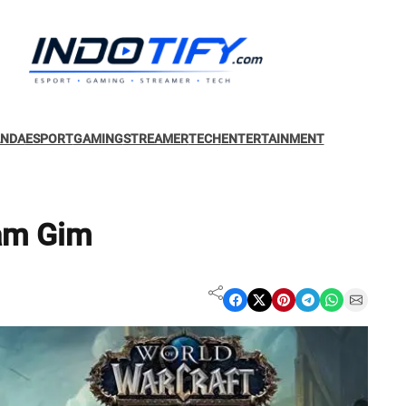
ANDA
ESPORT
GAMING
STREAMER
TECH
ENTERTAINMENT
lam Gim
Share on Facebook
Share on X
Share on Pinterest
Share on Telegram
Share on WhatsApp
Share on Email