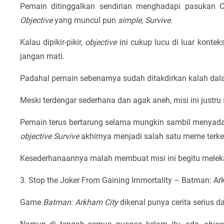
Pemain ditinggalkan sendirian menghadapi pasukan C
Objective
yang muncul pun
simple
,
Survive
.
Kalau dipikir-pikir,
objective
ini cukup lucu di luar konte
jangan mati.
Padahal pemain sebenarnya sudah ditakdirkan kalah dalam
Meski terdengar sederhana dan agak aneh, misi ini justr
Pemain terus bertarung selama mungkin sambil menyadari
objective
Survive
akhirnya menjadi salah satu meme terke
Kesederhanaannya malah membuat misi ini begitu meleka
3. Stop the Joker From Gaining Immortality – Batman: Ar
Game
Batman: Arkham City
dikenal punya cerita serius d