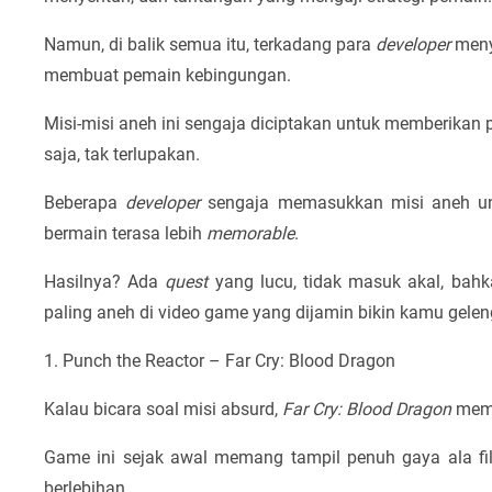
Namun, di balik semua itu, terkadang para
developer
meny
membuat pemain kebingungan.
Misi-misi aneh ini sengaja diciptakan untuk memberikan
saja, tak terlupakan.
Beberapa
developer
sengaja memasukkan misi aneh u
bermain terasa lebih
memorable
.
Hasilnya? Ada
quest
yang lucu, tidak masuk akal, bahka
paling aneh di video game yang dijamin bikin kamu gelen
1. Punch the Reactor – Far Cry: Blood Dragon
Kalau bicara soal misi absurd,
Far Cry: Blood Dragon
mema
Game ini sejak awal memang tampil penuh gaya ala f
berlebihan.