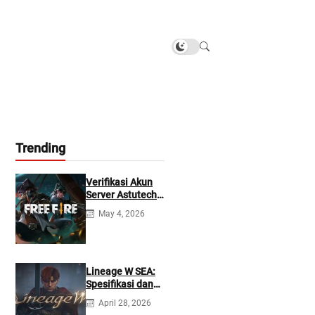
Trending
Verifikasi Akun
Server Astutech
Free Fire Gratis
May 4, 2026
Lineage W SEA:
Spesifikasi dan
Tanggal Rilis
April 28, 2026