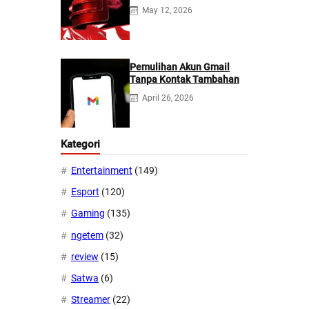
2026
May 12, 2026
Pemulihan Akun Gmail
Tanpa Kontak Tambahan
April 26, 2026
Kategori
Entertainment
(149)
Esport
(120)
Gaming
(135)
ngetem
(32)
review
(15)
Satwa
(6)
Streamer
(22)