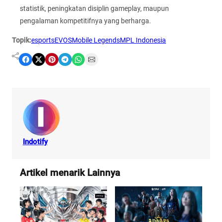
statistik, peningkatan disiplin gameplay, maupun
pengalaman kompetitifnya yang berharga.
Topik:
esports
EVOS
Mobile Legends
MPL Indonesia
Share on Facebook
Share on X
Share on Pinterest
Share on Telegram
Share on WhatsApp
Share on Email
Indotify
Artikel menarik Lainnya