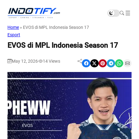
Home
»
EVOS di MPL Indonesia Season 17
Esport
EVOS di MPL Indonesia Season 17
May 12, 2026
14
Views
|
Share on Facebook
Share on X
Share on Pinterest
Share on Telegram
Share on WhatsApp
Share on Email