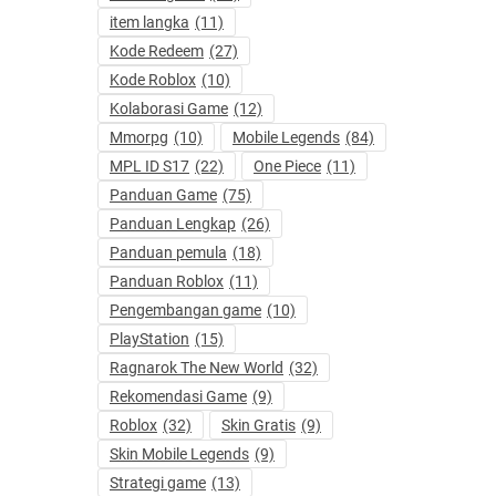
item langka
(11)
Kode Redeem
(27)
Kode Roblox
(10)
Kolaborasi Game
(12)
Mmorpg
(10)
Mobile Legends
(84)
MPL ID S17
(22)
One Piece
(11)
Panduan Game
(75)
Panduan Lengkap
(26)
Panduan pemula
(18)
Panduan Roblox
(11)
Pengembangan game
(10)
PlayStation
(15)
Ragnarok The New World
(32)
Rekomendasi Game
(9)
Roblox
(32)
Skin Gratis
(9)
Skin Mobile Legends
(9)
Strategi game
(13)