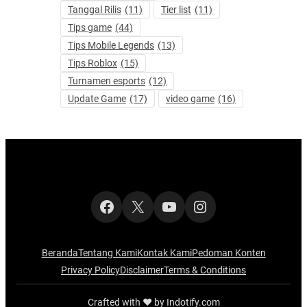
Tanggal Rilis
(11)
Tier list
(11)
Tips game
(44)
Tips Mobile Legends
(13)
Tips Roblox
(15)
Turnamen esports
(12)
Update Game
(17)
video game
(16)
Facebook
X
YouTube
Instagram
Beranda
Tentang Kami
Kontak Kami
Pedoman Konten
Privacy Policy
Disclaimer
Terms & Conditions
Crafted with ‪‪❤︎‬ by Indotify.com