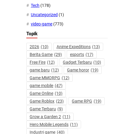
Tech
(178)
Uncategorized
(1)
video-game
(773)
Topik
2026
(10)
Anime Expeditions
(13)
Berita Game
(29)
esports
(17)
Free Fire
(12)
Gadget Terbaru
(10)
game baru
(12)
Game horor
(19)
Game MMORPG
(12)
game mobile
(47)
Game Online
(10)
Game Roblox
(23)
Game RPG
(19)
Game Terbaru
(9)
Grow a Garden 2
(11)
Hero Mobile Legends
(11)
Industri game
(40)