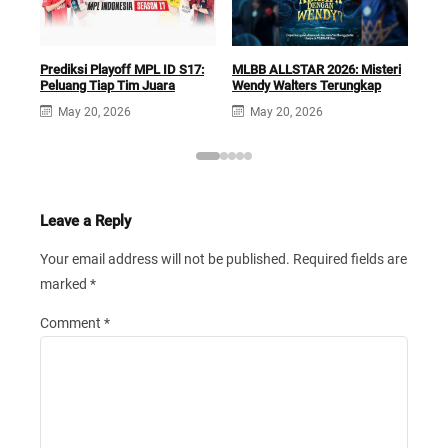
Gran
Yog
Prediksi Playoff MPL ID S17:
MLBB ALLSTAR 2026: Misteri
Peluang Tiap Tim Juara
Wendy Walters Terungkap
May 20, 2026
May 20, 2026
Leave a Reply
Your email address will not be published.
Required fields are
marked
*
Comment
*