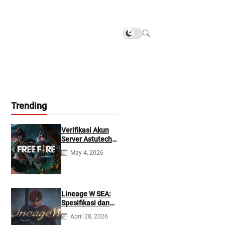
Trending
Verifikasi Akun
Server Astutech
Free Fire Gratis
May 4, 2026
Lineage W SEA:
Spesifikasi dan
Tanggal Rilis
April 28, 2026