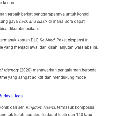
r kedua.
n terbaik berkat penggarapannya untuk konsol
usung gaya
hack and slash
, di mana Sora dapat
bisa dikombinasikan.
 termasuk konten DLC
Re Mind
. Paket ekspansi ini
 yang menjadi awal dari kisah lanjutan waralaba ini.
of Memory
(2020) menawarkan pengalaman berbeda.
 ritme yang sangat adiktif dan mendukung mode
p Budaya Jeda
onik dari seri
Kingdom Hearts
, termasuk komposisi
ng tak kalah populer. Terdapat lebih dari 140 lagu