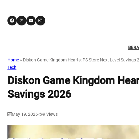
Facebook
X
YouTube
Instagram
BER
Home
»
Diskon Game Kingdom Hearts: PS Store Next Level Savings 
Tech
Diskon Game Kingdom Heart
Savings 2026
May 19, 2026
9
Views
|