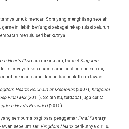
atannya untuk mencari Sora yang menghilang setelah
game ini lebih berfungsi sebagai rekapitulasi seluruh
jembatan menuju seri berikutnya.
om Hearts III
secara mendalam, bundel
Kingdom
del ini menyatukan enam game penting dari seri ini,
repot mencari game dari berbagai platform lawas.
ingdom Hearts Re:Chain of Memories
(2007),
Kingdom
eep Final Mix
(2011). Selain itu, terdapat juga cerita
ngdom Hearts Re:coded
(2010).
n yang sempurna bagi para penggemar
Final Fantasy
kawan sebelum seri
Kingdom Hearts
berikutnya dirilis.