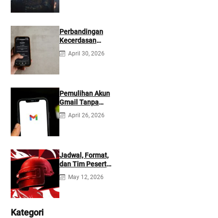
Perbandingan
Kecerdasan
Buatan Claude
April 30, 2026
dan ChatGPT:
Mana yang Lebih
Baik?
Pemulihan Akun
Gmail Tanpa
Kontak
April 26, 2026
Tambahan
Jadwal, Format,
dan Tim Peserta
Main Event PMIO
May 12, 2026
2026
Kategori