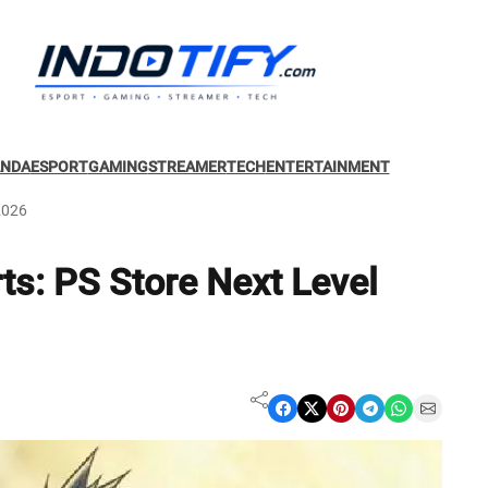
ANDA
ESPORT
GAMING
STREAMER
TECH
ENTERTAINMENT
2026
s: PS Store Next Level
Share on Facebook
Share on X
Share on Pinterest
Share on Telegram
Share on WhatsApp
Share on Email