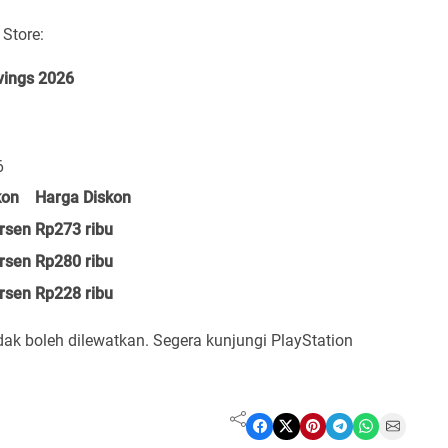
 Store:
vings 2026
6
kon
Harga Diskon
rsen
Rp273 ribu
rsen
Rp280 ribu
rsen
Rp228 ribu
dak boleh dilewatkan. Segera kunjungi PlayStation
Share on Facebook
Share on X
Share on Pinterest
Share on Telegram
Share on WhatsApp
Share on Email