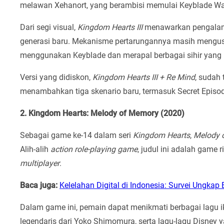
melawan Xehanort, yang berambisi memulai Keyblade Wa
Dari segi visual,
Kingdom Hearts III
menawarkan pengalama
generasi baru. Mekanisme pertarungannya masih meng
menggunakan Keyblade dan merapal berbagai sihir yang 
Versi yang didiskon,
Kingdom Hearts III + Re Mind
, sudah
menambahkan tiga skenario baru, termasuk Secret Episode
2. Kingdom Hearts: Melody of Memory (2020)
Sebagai game ke-14 dalam seri
Kingdom Hearts
,
Melody 
Alih-alih
action role-playing game
, judul ini adalah game
multiplayer
.
Baca juga:
Kelelahan Digital di Indonesia: Survei Ungka
Dalam game ini, pemain dapat menikmati berbagai lagu ik
legendaris dari Yoko Shimomura, serta lagu-lagu Disney ya