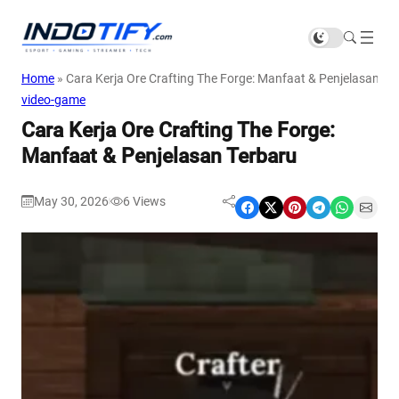
Home
»
Cara Kerja Ore Crafting The Forge: Manfaat & Penjelasan Te
video-game
Cara Kerja Ore Crafting The Forge:
Manfaat & Penjelasan Terbaru
May 30, 2026
6
Views
|
Share on Facebook
Share on X
Share on Pinterest
Share on Telegram
Share on WhatsApp
Share on Email