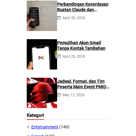
Perbandingan Kecerdasan
Buatan Claude dan
ChatGPT: Mana yang
April 30, 2026
Lebih Baik?
Pemulihan Akun Gmail
Tanpa Kontak Tambahan
April 26, 2026
Jadwal, Format, dan Tim
Peserta Main Event PMIO
2026
May 12, 2026
Kategori
Entertainment
(149)