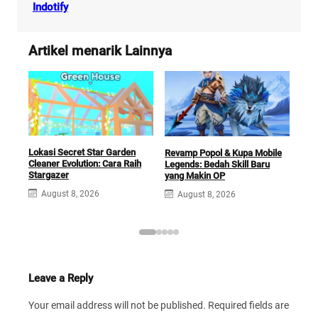
Indotify
Artikel menarik Lainnya
Lokasi Secret Star Garden
Revamp Popol & Kupa Mobile
Pan
Cleaner Evolution: Cara Raih
Legends: Bedah Skill Baru
Daf
Stargazer
yang Makin OP
Ite
August 8, 2026
August 8, 2026
A
Leave a Reply
Your email address will not be published.
Required fields are