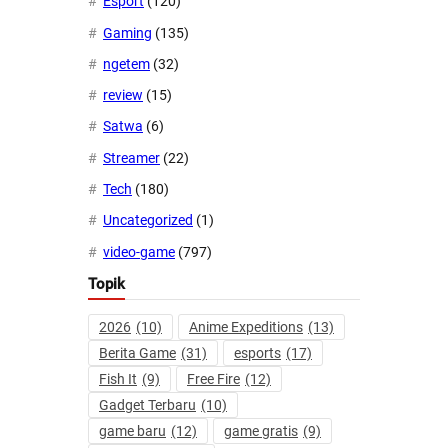
Esport
(120)
Gaming
(135)
ngetem
(32)
review
(15)
Satwa
(6)
Streamer
(22)
Tech
(180)
Uncategorized
(1)
video-game
(797)
Topik
2026
(10)
Anime Expeditions
(13)
Berita Game
(31)
esports
(17)
Fish It
(9)
Free Fire
(12)
Gadget Terbaru
(10)
game baru
(12)
game gratis
(9)