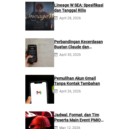
Lineage W SEA: Spesifikasi
dan Tanggal Rilis
April 28, 2026
Perbandingan Kecerdasan
Buatan Claude dan
ChatGPT: Mana yang
April 30, 2026
Lebih Baik?
Pemulihan Akun Gmail
Tanpa Kontak Tambahan
April 26, 2026
Jadwal, Format, dan Tim
Peserta Main Event PMIO
2026
May 12, 2026