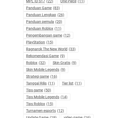
MPL ID S17
(22)
One Piece
(11)
Panduan Game
(83)
Panduan Lengkap
(26)
Panduan pemula
(20)
Panduan Roblox
(11)
Pengembangan game
(12)
PlayStation
(15)
Ragnarok The New World
(33)
Rekomendasi Game
(9)
Roblox
(32)
Skin Gratis
(9)
Skin Mobile Legends
(9)
Strategi game
(16)
Tanggal Rilis
(11)
Tier list
(11)
Tips game
(50)
Tips Mobile Legends
(14)
Tips Roblox
(15)
Turnamen esports
(12)
Update Game
(19)
video game
(16)