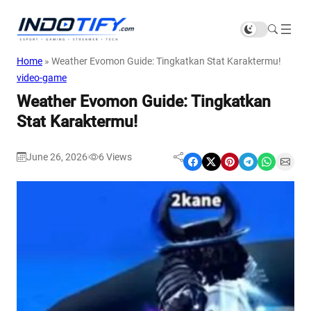
Home
»
Weather Evomon Guide: Tingkatkan Stat Karaktermu!
video-game
Weather Evomon Guide: Tingkatkan
Stat Karaktermu!
June 26, 2026
6
Views
|
Share on Facebook
Share on X
Share on Pinterest
Share on Telegram
Share on WhatsApp
Share on Email