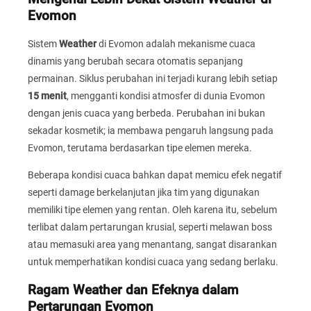
Evomon
Sistem
Weather
di Evomon adalah mekanisme cuaca
dinamis yang berubah secara otomatis sepanjang
permainan. Siklus perubahan ini terjadi kurang lebih setiap
15 menit
, mengganti kondisi atmosfer di dunia Evomon
dengan jenis cuaca yang berbeda. Perubahan ini bukan
sekadar kosmetik; ia membawa pengaruh langsung pada
Evomon, terutama berdasarkan tipe elemen mereka.
Beberapa kondisi cuaca bahkan dapat memicu efek negatif
seperti damage berkelanjutan jika tim yang digunakan
memiliki tipe elemen yang rentan. Oleh karena itu, sebelum
terlibat dalam pertarungan krusial, seperti melawan boss
atau memasuki area yang menantang, sangat disarankan
untuk memperhatikan kondisi cuaca yang sedang berlaku.
Ragam Weather dan Efeknya dalam
Pertarungan Evomon