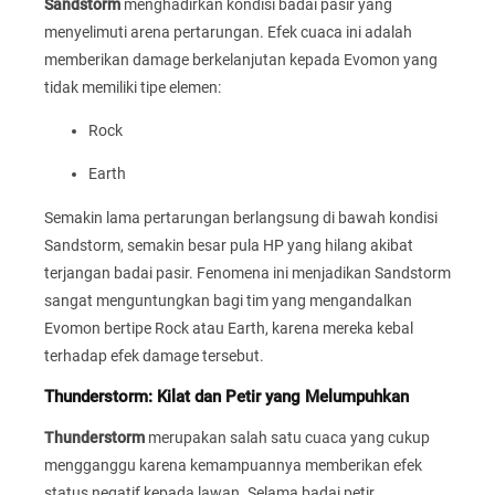
Sandstorm
menghadirkan kondisi badai pasir yang
menyelimuti arena pertarungan. Efek cuaca ini adalah
memberikan damage berkelanjutan kepada Evomon yang
tidak memiliki tipe elemen:
Rock
Earth
Semakin lama pertarungan berlangsung di bawah kondisi
Sandstorm, semakin besar pula HP yang hilang akibat
terjangan badai pasir. Fenomena ini menjadikan Sandstorm
sangat menguntungkan bagi tim yang mengandalkan
Evomon bertipe Rock atau Earth, karena mereka kebal
terhadap efek damage tersebut.
Thunderstorm: Kilat dan Petir yang Melumpuhkan
Thunderstorm
merupakan salah satu cuaca yang cukup
mengganggu karena kemampuannya memberikan efek
status negatif kepada lawan. Selama badai petir