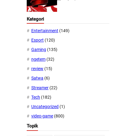
Kategori
Entertainment
(149)
Esport
(120)
Gaming
(135)
ngetem
(32)
review
(15)
Satwa
(6)
Streamer
(22)
Tech
(182)
Uncategorized
(1)
video-game
(800)
Topik