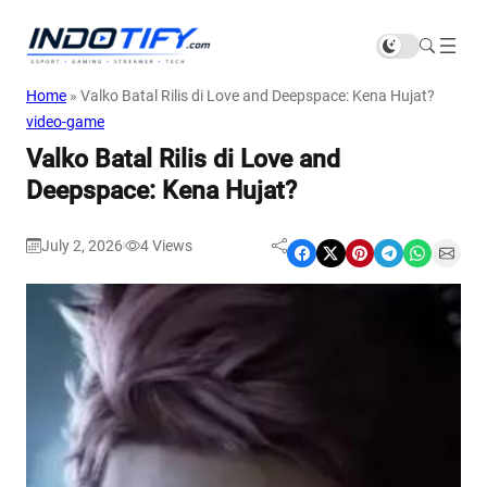
Home
»
Valko Batal Rilis di Love and Deepspace: Kena Hujat?
video-game
Valko Batal Rilis di Love and
Deepspace: Kena Hujat?
July 2, 2026
4
Views
|
Share on Facebook
Share on X
Share on Pinterest
Share on Telegram
Share on WhatsApp
Share on Email