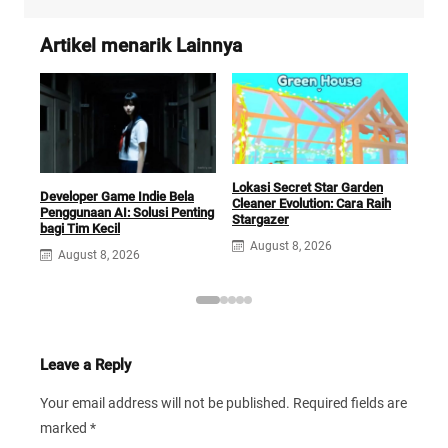
Artikel menarik Lainnya
Lokasi Secret Star Garden
Rev
Developer Game Indie Bela
Cleaner Evolution: Cara Raih
Lege
Penggunaan AI: Solusi Penting
Stargazer
yan
bagi Tim Kecil
August 8, 2026
A
August 8, 2026
Leave a Reply
Your email address will not be published.
Required fields are
marked
*