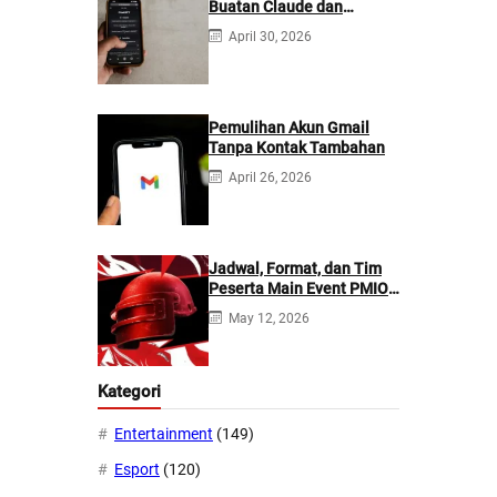
Buatan Claude dan
ChatGPT: Mana yang
April 30, 2026
Lebih Baik?
Pemulihan Akun Gmail
Tanpa Kontak Tambahan
April 26, 2026
Jadwal, Format, dan Tim
Peserta Main Event PMIO
2026
May 12, 2026
Kategori
Entertainment
(149)
Esport
(120)