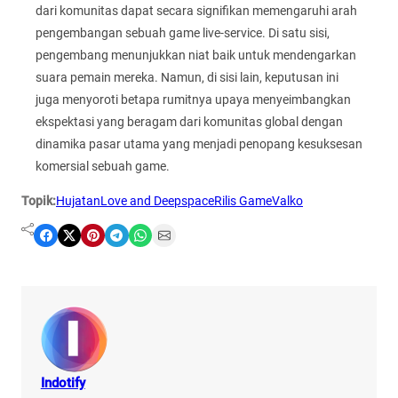
dari komunitas dapat secara signifikan memengaruhi arah
pengembangan sebuah game live-service. Di satu sisi,
pengembang menunjukkan niat baik untuk mendengarkan
suara pemain mereka. Namun, di sisi lain, keputusan ini
juga menyoroti betapa rumitnya upaya menyeimbangkan
ekspektasi yang beragam dari komunitas global dengan
dinamika pasar utama yang menjadi penopang kesuksesan
komersial sebuah game.
Topik:
Hujatan
Love and Deepspace
Rilis Game
Valko
Share on Facebook
Share on X
Share on Pinterest
Share on Telegram
Share on WhatsApp
Share on Email
Indotify