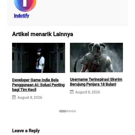
Indotify
Artikel menarik Lainnya
Username Terinspirasi Skyrim
Squ
Developer Game Indie Bela
Berujung Penjara 18 Bulan!
Opti
Penggunaan AI: Solusi Penting
Ga
bagi Tim Kecil
August 8, 2026
A
August 8, 2026
Leave a Reply