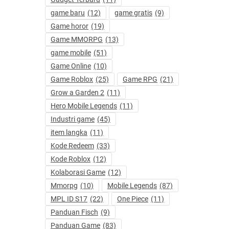
game baru
(12)
game gratis
(9)
Game horor
(19)
Game MMORPG
(13)
game mobile
(51)
Game Online
(10)
Game Roblox
(25)
Game RPG
(21)
Grow a Garden 2
(11)
Hero Mobile Legends
(11)
Industri game
(45)
item langka
(11)
Kode Redeem
(33)
Kode Roblox
(12)
Kolaborasi Game
(12)
Mmorpg
(10)
Mobile Legends
(87)
MPL ID S17
(22)
One Piece
(11)
Panduan Fisch
(9)
Panduan Game
(83)