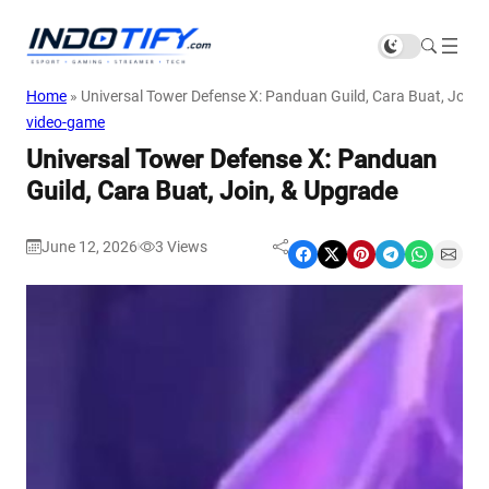
Home
»
Universal Tower Defense X: Panduan Guild, Cara Buat, Join,
video-game
Universal Tower Defense X: Panduan
Guild, Cara Buat, Join, & Upgrade
June 12, 2026
3
Views
|
Share on Facebook
Share on X
Share on Pinterest
Share on Telegram
Share on WhatsApp
Share on Email