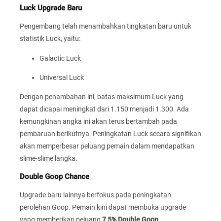
Luck Upgrade Baru
Pengembang telah menambahkan tingkatan baru untuk
statistik Luck, yaitu:
Galactic Luck
Universal Luck
Dengan penambahan ini, batas maksimum Luck yang
dapat dicapai meningkat dari 1.150 menjadi 1.300. Ada
kemungkinan angka ini akan terus bertambah pada
pembaruan berikutnya. Peningkatan Luck secara signifikan
akan memperbesar peluang pemain dalam mendapatkan
slime-slime langka.
Double Goop Chance
Upgrade baru lainnya berfokus pada peningkatan
perolehan Goop. Pemain kini dapat membuka upgrade
yang memberikan peluang
7,5% Double Goop
.