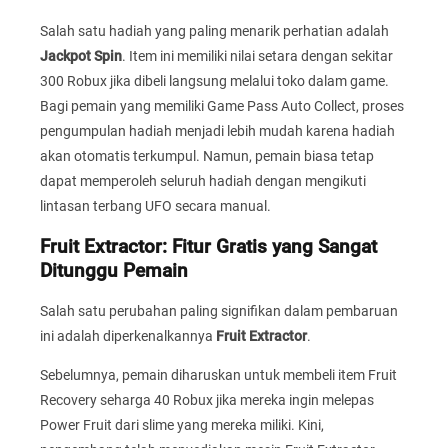
Salah satu hadiah yang paling menarik perhatian adalah
Jackpot Spin
. Item ini memiliki nilai setara dengan sekitar
300 Robux jika dibeli langsung melalui toko dalam game.
Bagi pemain yang memiliki Game Pass Auto Collect, proses
pengumpulan hadiah menjadi lebih mudah karena hadiah
akan otomatis terkumpul. Namun, pemain biasa tetap
dapat memperoleh seluruh hadiah dengan mengikuti
lintasan terbang UFO secara manual.
Fruit Extractor: Fitur Gratis yang Sangat
Ditunggu Pemain
Salah satu perubahan paling signifikan dalam pembaruan
ini adalah diperkenalkannya
Fruit Extractor
.
Sebelumnya, pemain diharuskan untuk membeli item Fruit
Recovery seharga 40 Robux jika mereka ingin melepas
Power Fruit dari slime yang mereka miliki. Kini,