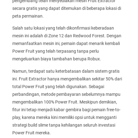
pengembang telah menyediakan mesin Fruit Extractor
secara gratis yang dapat ditemukan di beberapa lokasi di
peta permainan.
Salah satu lokasi yang telah dikonfirmasi keberadaan
mesin ini adalah di Zone 12 dan Redwood Forest. Dengan
memanfaatkan mesin ini, pemain dapat menarik kembali
Power Fruit yang telah terpasang tanpa perlu
mengeluarkan biaya tambahan berupa Robux.
Namun, terdapat satu keterbatasan dalam sistem gratis
ini. Fruit Extractor hanya mengembalikan sekitar 50% dari
total Power Fruit yang telah digunakan. Sebagai
perbandingan, metode pembayaran sebelumnya mampu
mengembalikan 100% Power Fruit. Meskipun demikian,
fitur ini tetap menjadi kabar gembira bagi pemain free-to-
play, karena mereka kini memiliki opsi untuk mengganti
strategi build slime tanpa kehilangan seluruh investasi
Power Fruit mereka.