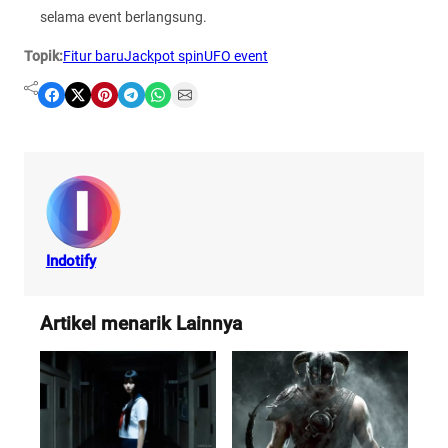
selama event berlangsung.
Topik:
Fitur baru
Jackpot spin
UFO event
Share on Facebook
Share on X
Share on Pinterest
Share on Telegram
Share on WhatsApp
Share on Email
Indotify
Artikel menarik Lainnya