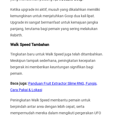
Ketika upgrade ini aktif, musuh yang dikalahkan memiliki
kemungkinan untuk menjatuhkan Goop dua kali lipat.
Upgrade ini sangat bermanfaat untuk kemajuan jangka
panjang, terutama bagi pemain yang sering melakukan
Rebirth.
Walk Speed Tambahan
Tingkatan baru untuk Walk Speed juga telah ditambahkan.
Meskipun tampak sederhana, peningkatan kecepatan
bergerak ini memberikan keuntungan signifikan bagi
pemain.
Baca juga:
Panduan Fruit Extractor Slime RNG, Fungis,
Cara Pakai & Lokasi
Peningkatan Walk Speed membantu pemain untuk
berpindah antar area dengan lebih cepat, serta
mempermudah mereka dalam mengikuti pergerakan UFO