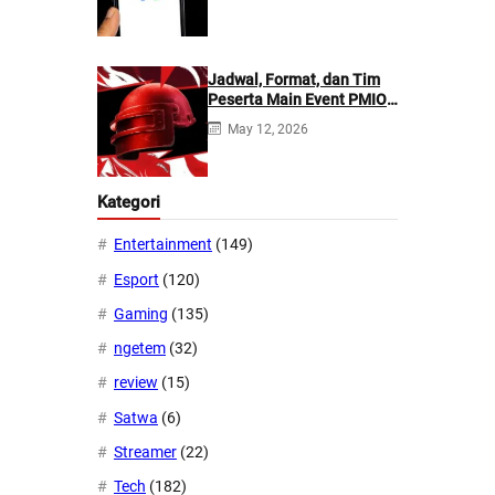
Jadwal, Format, dan Tim
Peserta Main Event PMIO
2026
May 12, 2026
Kategori
Entertainment
(149)
Esport
(120)
Gaming
(135)
ngetem
(32)
review
(15)
Satwa
(6)
Streamer
(22)
Tech
(182)