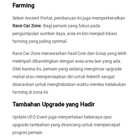
Farming
Selain Ancient Portal, pembaruan ini juga memperkenalkan
Race Car Zone
. Bagi pemain yang fokus pada
pengumpulan sumber daya, area ini kini menjadi lokasi
farming yang paling optimal.
Race Car Zone menawarkan hasil Coin dan Goop yang lebih
melimpah dibandingkan dengan area-area lain yang ada.
Oleh karena itu, pemain yang sedang mengincar upgrade
mahal atau mempersiapkan diri untuk Rebirth sangat
disarankan untuk menghabiskan waktu mereka melakukan
farming di zona ini.
Tambahan Upgrade yang Hadir
Update UFO Event juga menyertakan beberapa opsi
upgrade tambahan yang dirancang untuk mempercepat
progres pemain.