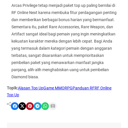
Arcas Privilege tetap menjadi paket top up paling bernilai di
RF Online Next karena membuka fitur perdagangan penting
dan memberikan berbagai bonus harian yang bermanfaat.
Sementara itu, paket Rare Accessories, Rare Weapon, dan
Artifact sangat ideal bagi pemain yang ingin meningkatkan
kekuatan karakter mereka dengan lebih cepat. Bagi Anda
yang termasuk dalam kategori pemain dengan anggaran
terbatas, sangat disarankan untuk memprioritaskan
pembelian paket yang menawarkan manfaat jangka
panjang, alih-alih menghabiskan uang untuk pembelian
Diamond biasa.
Topik:
Alasan Top Up
Game MMORPG
Panduan RF
RF Online
Top Up
Share on Facebook
Share on X
Share on Pinterest
Share on Telegram
Share on WhatsApp
Share on Email