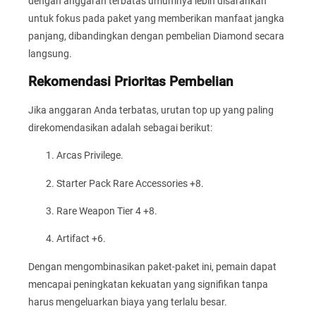
dengan anggaran terbatas umumnya lebih disarankan
untuk fokus pada paket yang memberikan manfaat jangka
panjang, dibandingkan dengan pembelian Diamond secara
langsung.
Rekomendasi Prioritas Pembelian
Jika anggaran Anda terbatas, urutan top up yang paling
direkomendasikan adalah sebagai berikut:
Arcas Privilege.
Starter Pack Rare Accessories +8.
Rare Weapon Tier 4 +8.
Artifact +6.
Dengan mengombinasikan paket-paket ini, pemain dapat
mencapai peningkatan kekuatan yang signifikan tanpa
harus mengeluarkan biaya yang terlalu besar.