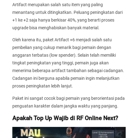
Artifact merupakan salah satu item yang paling
menantang untuk ditingkatkan. Peluang peningkatan dari
+1 ke +2 saja hanya berkisar 40%, yang berarti proses
upgrade bisa menghabiskan banyak material.
Oleh karena itu, paket Artifact +6 menjadi salah satu
pembelian yang cukup menarik bagi pemain dengan
anggaran terbatas (low spender). Selain telah memiliki
tingkat peningkatan yang tinggi, pemain juga akan
menerima beberapa artifact tambahan sebagai cadangan.
Cadangan ini berguna apabila pemain ingin melanjutkan
proses peningkatan lebih lanjut.
Paket ini sangat cocok bagi pemain yang berorientasi pada
penguatan karakter dalam jangka waktu yang panjang.
Apakah Top Up Wajib di RF Online Next?