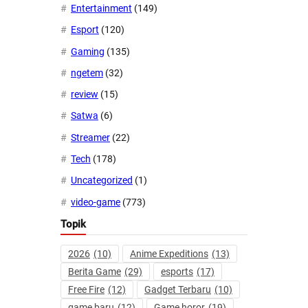
Entertainment
(149)
Esport
(120)
Gaming
(135)
ngetem
(32)
review
(15)
Satwa
(6)
Streamer
(22)
Tech
(178)
Uncategorized
(1)
video-game
(773)
Topik
2026
(10)
Anime Expeditions
(13)
Berita Game
(29)
esports
(17)
Free Fire
(12)
Gadget Terbaru
(10)
game baru
(12)
Game horor
(19)