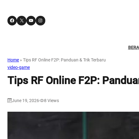
Facebook
X
YouTube
Instagram
BER
Home
»
Tips RF Online F2P: Panduan & Trik Terbaru
video-game
Tips RF Online F2P: Pandua
June 19, 2026
8
Views
|