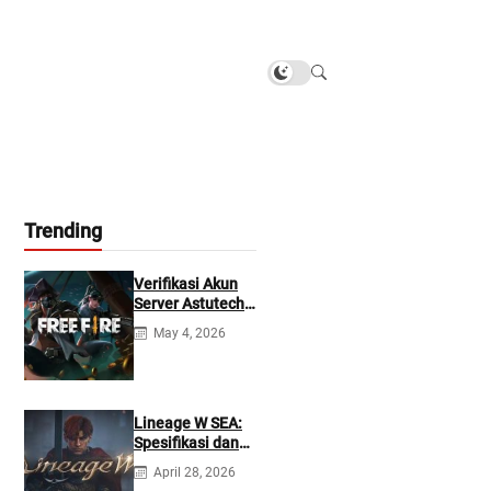
Trending
Verifikasi Akun
Server Astutech
Free Fire Gratis
May 4, 2026
Lineage W SEA:
Spesifikasi dan
Tanggal Rilis
April 28, 2026