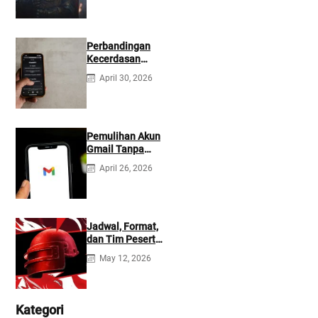
Perbandingan
Kecerdasan
Buatan Claude
April 30, 2026
dan ChatGPT:
Mana yang Lebih
Baik?
Pemulihan Akun
Gmail Tanpa
Kontak
April 26, 2026
Tambahan
Jadwal, Format,
dan Tim Peserta
Main Event PMIO
May 12, 2026
2026
Kategori