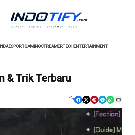
ANDA
ESPORT
GAMING
STREAMER
TECH
ENTERTAINMENT
n & Trik Terbaru
Share on Facebook
Share on X
Share on Pinterest
Share on Telegram
Share on WhatsApp
Share on Email