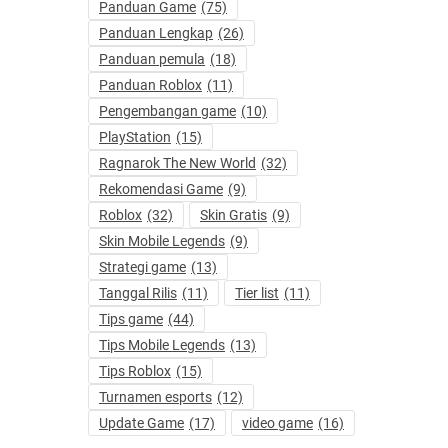
Panduan Game
(75)
Panduan Lengkap
(26)
Panduan pemula
(18)
Panduan Roblox
(11)
Pengembangan game
(10)
PlayStation
(15)
Ragnarok The New World
(32)
Rekomendasi Game
(9)
Roblox
(32)
Skin Gratis
(9)
Skin Mobile Legends
(9)
Strategi game
(13)
Tanggal Rilis
(11)
Tier list
(11)
Tips game
(44)
Tips Mobile Legends
(13)
Tips Roblox
(15)
Turnamen esports
(12)
Update Game
(17)
video game
(16)