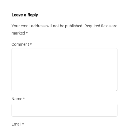
Leave a Reply
Your email address will not be published.
Required fields are
marked
*
Comment
*
Name
*
Email
*