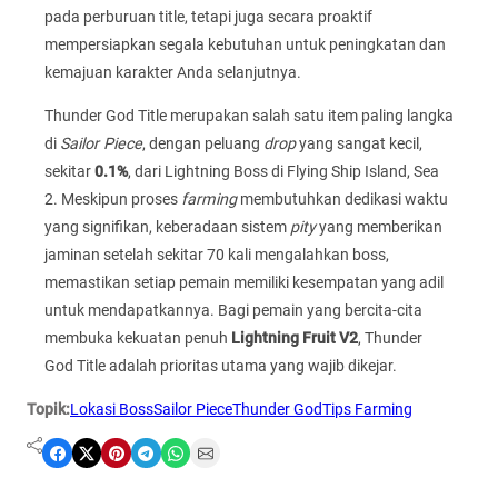
pada perburuan title, tetapi juga secara proaktif
mempersiapkan segala kebutuhan untuk peningkatan dan
kemajuan karakter Anda selanjutnya.
Thunder God Title merupakan salah satu item paling langka
di
Sailor Piece
, dengan peluang
drop
yang sangat kecil,
sekitar
0.1%
, dari Lightning Boss di Flying Ship Island, Sea
2. Meskipun proses
farming
membutuhkan dedikasi waktu
yang signifikan, keberadaan sistem
pity
yang memberikan
jaminan setelah sekitar 70 kali mengalahkan boss,
memastikan setiap pemain memiliki kesempatan yang adil
untuk mendapatkannya. Bagi pemain yang bercita-cita
membuka kekuatan penuh
Lightning Fruit V2
, Thunder
God Title adalah prioritas utama yang wajib dikejar.
Topik:
Lokasi Boss
Sailor Piece
Thunder God
Tips Farming
Share on Facebook
Share on X
Share on Pinterest
Share on Telegram
Share on WhatsApp
Share on Email