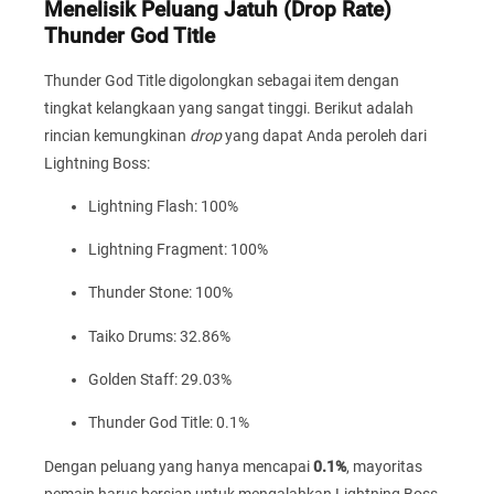
Menelisik Peluang Jatuh (Drop Rate)
Thunder God Title
Thunder God Title digolongkan sebagai item dengan
tingkat kelangkaan yang sangat tinggi. Berikut adalah
rincian kemungkinan
drop
yang dapat Anda peroleh dari
Lightning Boss:
Lightning Flash: 100%
Lightning Fragment: 100%
Thunder Stone: 100%
Taiko Drums: 32.86%
Golden Staff: 29.03%
Thunder God Title: 0.1%
Dengan peluang yang hanya mencapai
0.1%
, mayoritas
pemain harus bersiap untuk mengalahkan Lightning Boss