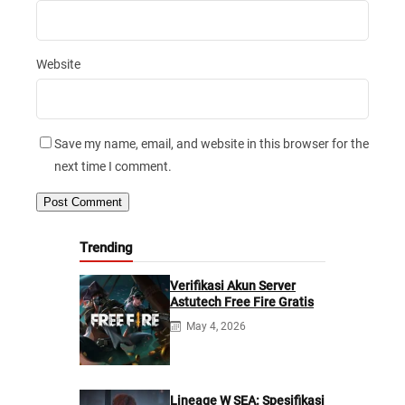
Website
Save my name, email, and website in this browser for the
next time I comment.
Trending
Verifikasi Akun Server
Astutech Free Fire Gratis
May 4, 2026
Lineage W SEA: Spesifikasi