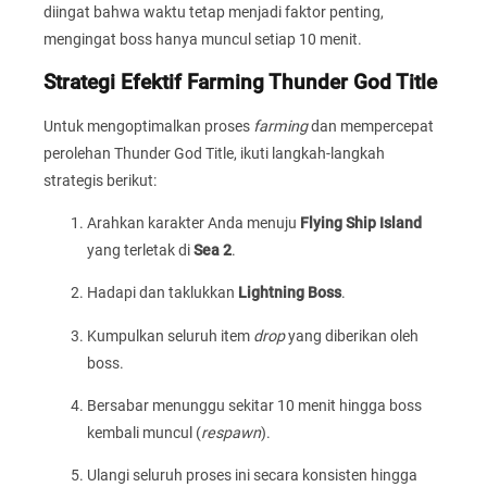
diingat bahwa waktu tetap menjadi faktor penting,
mengingat boss hanya muncul setiap 10 menit.
Strategi Efektif Farming Thunder God Title
Untuk mengoptimalkan proses
farming
dan mempercepat
perolehan Thunder God Title, ikuti langkah-langkah
strategis berikut:
Arahkan karakter Anda menuju
Flying Ship Island
yang terletak di
Sea 2
.
Hadapi dan taklukkan
Lightning Boss
.
Kumpulkan seluruh item
drop
yang diberikan oleh
boss.
Bersabar menunggu sekitar 10 menit hingga boss
kembali muncul (
respawn
).
Ulangi seluruh proses ini secara konsisten hingga