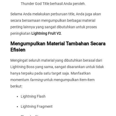
Thunder God Title berhasil Anda peroleh.
Selama Anda melakukan perburuan title, Anda juga akan
secara bersamaan mengumpulkan berbagai material
penting lainnya yang sangat dibutuhkan untuk proses
peningkatan
Lightning Fruit V2
.
Mengumpulkan Material Tambahan Secara
Efisien
Mengingat seluruh material yang dibutuhkan berasal dari
Lightning Boss yang sama, sangat disarankan untuk tidak
hanya terpaku pada satu target saja. Manfaatkan
momentum
farming
untuk mengumpulkan item-item
berikut:
Lightning Flash
Lightning Fragment