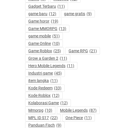
Gadget Terbaru
(11)
game baru
(12)
game gratis
(9)
Game horor
(19)
Game MMORPG
(13)
game mobile
(51)
Game Online
(10)
Game Roblox
(25)
Game RPG
(21)
Grow a Garden 2
(11)
Hero Mobile Legends
(11)
Industri game
(45)
item langka
(11)
Kode Redeem
(33)
Kode Roblox
(12)
Kolaborasi Game
(12)
Mmorpg
(10)
Mobile Legends
(87)
MPL ID S17
(22)
One Piece
(11)
Panduan Fisch
(9)