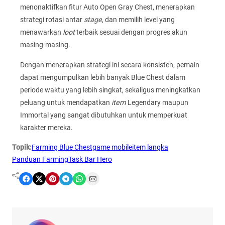
menonaktifkan fitur Auto Open Gray Chest, menerapkan
strategi rotasi antar
stage
, dan memilih level yang
menawarkan
loot
terbaik sesuai dengan progres akun
masing-masing.
Dengan menerapkan strategi ini secara konsisten, pemain
dapat mengumpulkan lebih banyak Blue Chest dalam
periode waktu yang lebih singkat, sekaligus meningkatkan
peluang untuk mendapatkan
item
Legendary maupun
Immortal yang sangat dibutuhkan untuk memperkuat
karakter mereka.
Topik:
Farming Blue Chest
game mobile
item langka
Panduan Farming
Task Bar Hero
Share on Facebook
Share on X
Share on Pinterest
Share on Telegram
Share on WhatsApp
Share on Email