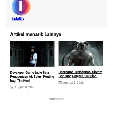
Indotify
Artikel menarik Lainnya
Username Terinspirasi Skyrim
Squ
Developer Game Indie Bela
Berujung Penjara 18 Bulan!
Opti
Penggunaan AI: Solusi Penting
Ga
bagi Tim Kecil
August 8, 2026
A
August 8, 2026