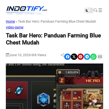
Home
»
Task Bar Hero: Panduan Farming Blue Chest Mudah
video-game
Task Bar Hero: Panduan Farming Blue
Chest Mudah
June 10, 2026
8
Views
|
Share on Facebook
Share on X
Share on Pinterest
Share on Telegram
Share on WhatsApp
Share on Email