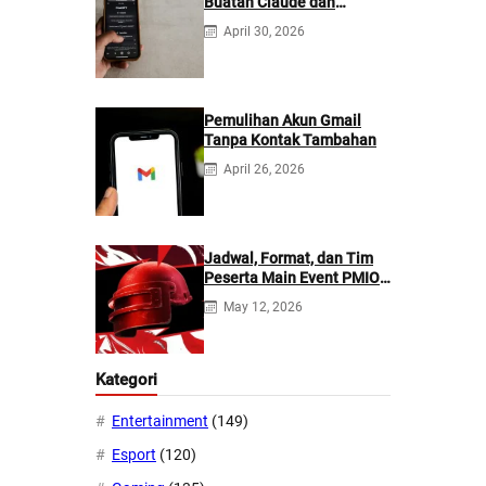
Buatan Claude dan
ChatGPT: Mana yang
April 30, 2026
Lebih Baik?
Pemulihan Akun Gmail
Tanpa Kontak Tambahan
April 26, 2026
Jadwal, Format, dan Tim
Peserta Main Event PMIO
2026
May 12, 2026
Kategori
Entertainment
(149)
Esport
(120)