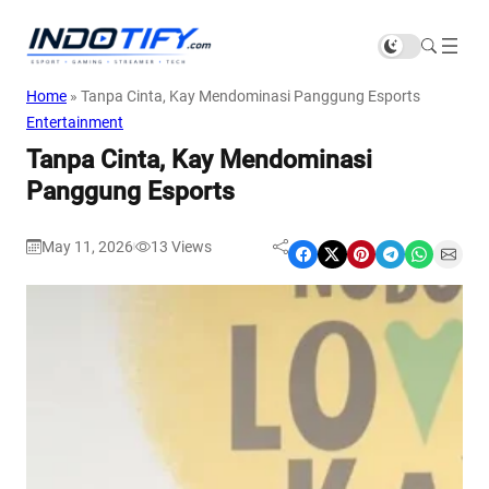
Home
»
Tanpa Cinta, Kay Mendominasi Panggung Esports
Entertainment
Tanpa Cinta, Kay Mendominasi
Panggung Esports
May 11, 2026
13
Views
|
Share on Facebook
Share on X
Share on Pinterest
Share on Telegram
Share on WhatsApp
Share on Email