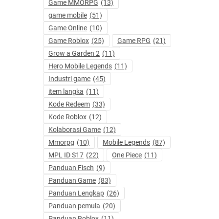
Game MMORPG
(13)
game mobile
(51)
Game Online
(10)
Game Roblox
(25)
Game RPG
(21)
Grow a Garden 2
(11)
Hero Mobile Legends
(11)
Industri game
(45)
item langka
(11)
Kode Redeem
(33)
Kode Roblox
(12)
Kolaborasi Game
(12)
Mmorpg
(10)
Mobile Legends
(87)
MPL ID S17
(22)
One Piece
(11)
Panduan Fisch
(9)
Panduan Game
(83)
Panduan Lengkap
(26)
Panduan pemula
(20)
Panduan Roblox
(11)