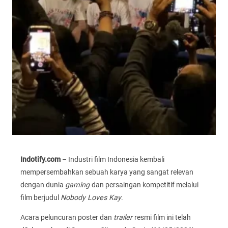
Indotify.com
– Industri film Indonesia kembali
mempersembahkan sebuah karya yang sangat relevan
dengan dunia
gaming
dan persaingan kompetitif melalui
film berjudul
Nobody Loves Kay
.
Acara peluncuran poster dan
trailer
resmi film ini telah