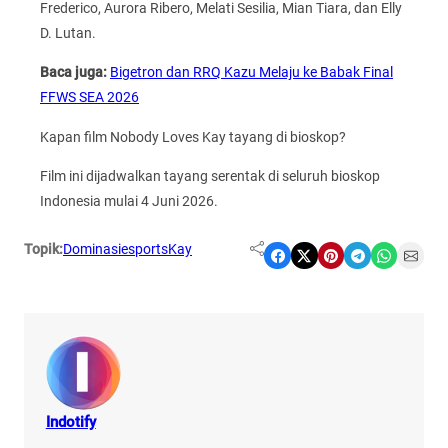
Frederico, Aurora Ribero, Melati Sesilia, Mian Tiara, dan Elly
D. Lutan.
Baca juga:
Bigetron dan RRQ Kazu Melaju ke Babak Final
FFWS SEA 2026
Kapan film Nobody Loves Kay tayang di bioskop?
Film ini dijadwalkan tayang serentak di seluruh bioskop
Indonesia mulai 4 Juni 2026.
Topik:
Dominasi
esports
Kay
Share on Facebook
Share on X
Share on Pinterest
Share on Telegram
Share on WhatsApp
Share on Email
Indotify