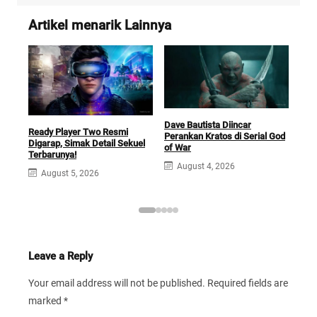
Artikel menarik Lainnya
Dave Bautista Diincar
Fil
Ready Player Two Resmi
Perankan Kratos di Serial God
Hadi
Digarap, Simak Detail Sekuel
of War
Boc
Terbarunya!
August 4, 2026
J
August 5, 2026
Leave a Reply
Your email address will not be published.
Required fields are
marked
*