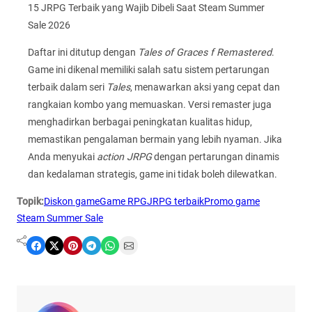
15 JRPG Terbaik yang Wajib Dibeli Saat Steam Summer
Sale 2026
Daftar ini ditutup dengan
Tales of Graces f Remastered
.
Game ini dikenal memiliki salah satu sistem pertarungan
terbaik dalam seri
Tales
, menawarkan aksi yang cepat dan
rangkaian kombo yang memuaskan. Versi remaster juga
menghadirkan berbagai peningkatan kualitas hidup,
memastikan pengalaman bermain yang lebih nyaman. Jika
Anda menyukai
action JRPG
dengan pertarungan dinamis
dan kedalaman strategis, game ini tidak boleh dilewatkan.
Topik:
Diskon game
Game RPG
JRPG terbaik
Promo game
Steam Summer Sale
Share on Facebook
Share on X
Share on Pinterest
Share on Telegram
Share on WhatsApp
Share on Email