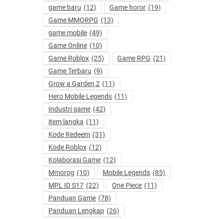
game baru
(12)
Game horor
(19)
Game MMORPG
(13)
game mobile
(49)
Game Online
(10)
Game Roblox
(25)
Game RPG
(21)
Game Terbaru
(9)
Grow a Garden 2
(11)
Hero Mobile Legends
(11)
Industri game
(42)
item langka
(11)
Kode Redeem
(31)
Kode Roblox
(12)
Kolaborasi Game
(12)
Mmorpg
(10)
Mobile Legends
(85)
MPL ID S17
(22)
One Piece
(11)
Panduan Game
(78)
Panduan Lengkap
(26)