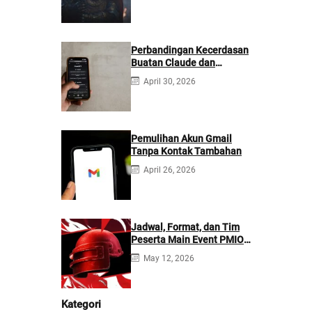
Perbandingan Kecerdasan
Buatan Claude dan
ChatGPT: Mana yang
April 30, 2026
Lebih Baik?
Pemulihan Akun Gmail
Tanpa Kontak Tambahan
April 26, 2026
Jadwal, Format, dan Tim
Peserta Main Event PMIO
2026
May 12, 2026
Kategori