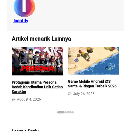
Indotify
Artikel menarik Lainnya
Game Mobile Android iOS
Protagonis Utama Persona:
Cara
Santai & Ringan Terbaik 2026!
Bedah Kepribadian Unik Setiap
Resi
Karakter
July 26, 2026
J
August 4, 2026