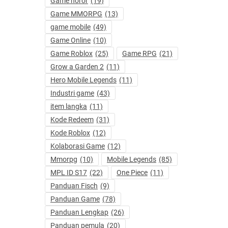
Game horor
(19)
Game MMORPG
(13)
game mobile
(49)
Game Online
(10)
Game Roblox
(25)
Game RPG
(21)
Grow a Garden 2
(11)
Hero Mobile Legends
(11)
Industri game
(43)
item langka
(11)
Kode Redeem
(31)
Kode Roblox
(12)
Kolaborasi Game
(12)
Mmorpg
(10)
Mobile Legends
(85)
MPL ID S17
(22)
One Piece
(11)
Panduan Fisch
(9)
Panduan Game
(78)
Panduan Lengkap
(26)
Panduan pemula
(20)