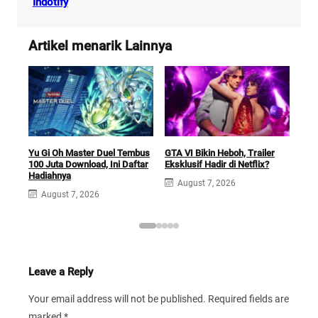
Indotify
Artikel menarik Lainnya
Car
Yu Gi Oh Master Duel Tembus
GTA VI Bikin Heboh, Trailer
Futu
100 Juta Download, Ini Daftar
Eksklusif Hadir di Netflix?
Sek
Hadiahnya
August 7, 2026
A
August 7, 2026
Leave a Reply
Your email address will not be published.
Required fields are
marked
*