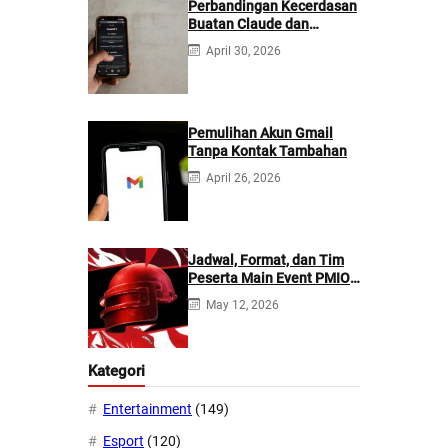
Perbandingan Kecerdasan
Buatan Claude dan
ChatGPT: Mana yang
April 30, 2026
Lebih Baik?
Pemulihan Akun Gmail
Tanpa Kontak Tambahan
April 26, 2026
Jadwal, Format, dan Tim
Peserta Main Event PMIO
2026
May 12, 2026
Kategori
Entertainment
(149)
Esport
(120)