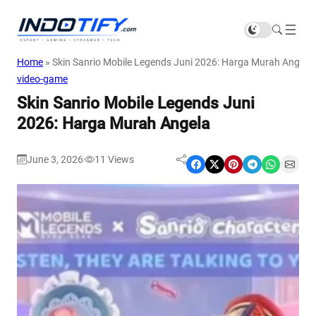
Home
»
Skin Sanrio Mobile Legends Juni 2026: Harga Murah Angela
video-game
Skin Sanrio Mobile Legends Juni
2026: Harga Murah Angela
June 3, 2026
11
Views
|
Share on Facebook
Share on X
Share on Pinterest
Share on Telegram
Share on WhatsApp
Share on Email