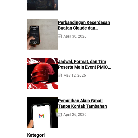
Perbandingan Kecerdasan
Buatan Claude dan
ChatGPT: Mana yang
April 30, 2026
Lebih Baik?
Jadwal, Format, dan Tim
Peserta Main Event PMIO
2026
May 12, 2026
Pemulihan Akun Gmail
Tanpa Kontak Tambahan
April 26, 2026
Kategori