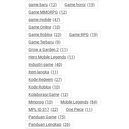
game baru
(12)
Game horor
(19)
Game MMORPG
(12)
game mobile
(47)
Game Online
(10)
Game Roblox
(23)
Game RPG
(19)
Game Terbaru
(9)
Grow a Garden 2
(11)
Hero Mobile Legends
(11)
Industri game
(40)
item langka
(11)
Kode Redeem
(27)
Kode Roblox
(10)
Kolaborasi Game
(12)
Mmorpg
(10)
Mobile Legends
(84)
MPL ID S17
(22)
One Piece
(11)
Panduan Game
(75)
Panduan Lengkap
(26)