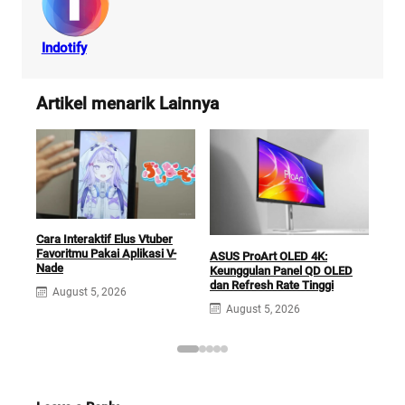
Indotify
Artikel menarik Lainnya
Cara Interaktif Elus Vtuber
Favoritmu Pakai Aplikasi V-
ASUS ProArt OLED 4K:
ASU
Nade
Keunggulan Panel QD OLED
den
dan Refresh Rate Tinggi
Pen
August 5, 2026
August 5, 2026
A