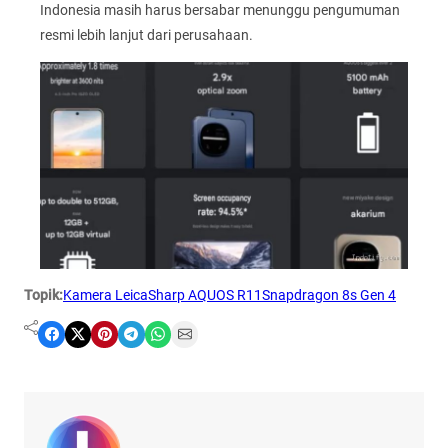
Indonesia masih harus bersabar menunggu pengumuman
resmi lebih lanjut dari perusahaan.
Topik:
Kamera Leica
Sharp AQUOS R11
Snapdragon 8s Gen 4
Share on Facebook
Share on X
Share on Pinterest
Share on Telegram
Share on WhatsApp
Share on Email