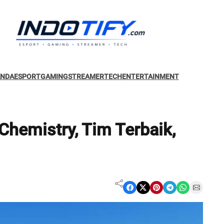
ANDA
ESPORT
GAMING
STREAMER
TECH
ENTERTAINMENT
Chemistry, Tim Terbaik,
Share on Facebook
Share on X
Share on Pinterest
Share on Telegram
Share on WhatsApp
Share on Email