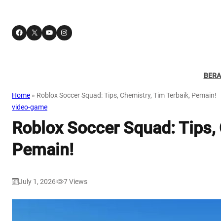
Facebook
X
YouTube
Instagram
BER
Home
»
Roblox Soccer Squad: Tips, Chemistry, Tim Terbaik, Pemain!
video-game
Roblox Soccer Squad: Tips, 
Pemain!
July 1, 2026
7
Views
|