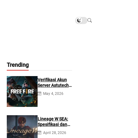
Trending
Verifikasi Akun
Server Astutech
Free Fire Gratis
May 4, 2026
Lineage W SEA:
Spesifikasi dan
Tanggal Rilis
April 28, 2026