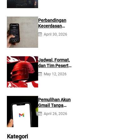
Perbandingan
Kecerdasan
Buatan Claude
April 30, 2026
dan ChatGPT:
Mana yang Lebih
Baik?
Jadwal, Format,
dan Tim Peserta
Main Event PMIO
May 12, 2026
2026
Pemulihan Akun
Gmail Tanpa
Kontak
April 26, 2026
Tambahan
Kategori