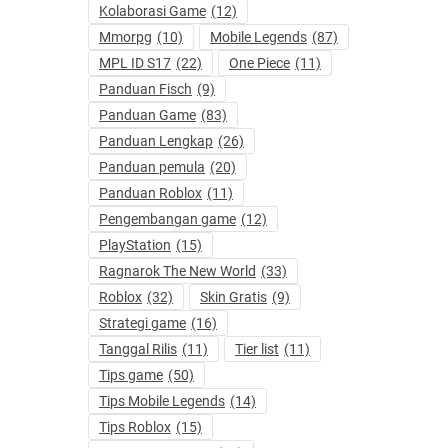
Kolaborasi Game
(12)
Mmorpg
(10)
Mobile Legends
(87)
MPL ID S17
(22)
One Piece
(11)
Panduan Fisch
(9)
Panduan Game
(83)
Panduan Lengkap
(26)
Panduan pemula
(20)
Panduan Roblox
(11)
Pengembangan game
(12)
PlayStation
(15)
Ragnarok The New World
(33)
Roblox
(32)
Skin Gratis
(9)
Strategi game
(16)
Tanggal Rilis
(11)
Tier list
(11)
Tips game
(50)
Tips Mobile Legends
(14)
Tips Roblox
(15)