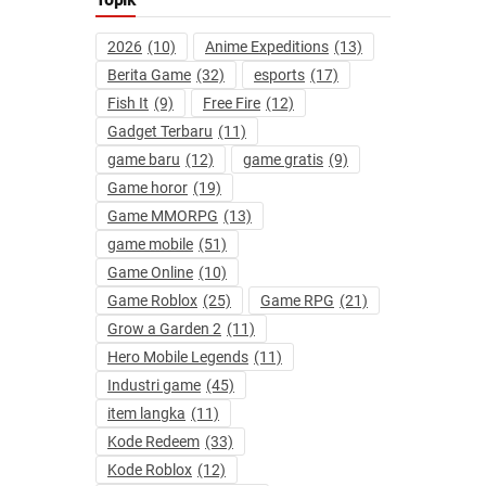
2026
(10)
Anime Expeditions
(13)
Berita Game
(32)
esports
(17)
Fish It
(9)
Free Fire
(12)
Gadget Terbaru
(11)
game baru
(12)
game gratis
(9)
Game horor
(19)
Game MMORPG
(13)
game mobile
(51)
Game Online
(10)
Game Roblox
(25)
Game RPG
(21)
Grow a Garden 2
(11)
Hero Mobile Legends
(11)
Industri game
(45)
item langka
(11)
Kode Redeem
(33)
Kode Roblox
(12)