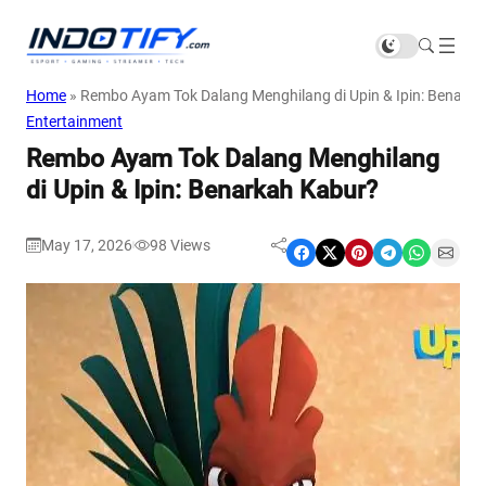
Home
»
Rembo Ayam Tok Dalang Menghilang di Upin & Ipin: Benark
Entertainment
Rembo Ayam Tok Dalang Menghilang
di Upin & Ipin: Benarkah Kabur?
May 17, 2026
98
Views
|
Share on Facebook
Share on X
Share on Pinterest
Share on Telegram
Share on WhatsApp
Share on Email