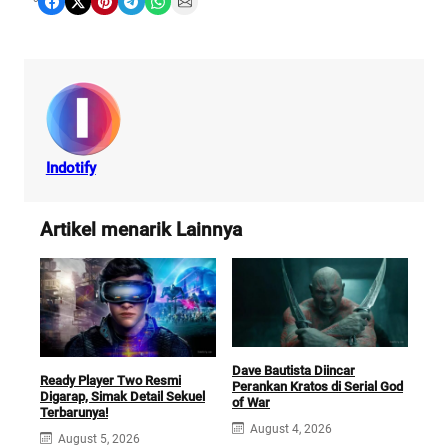
Share on Facebook
Share on X
Share on Pinterest
Share on Telegram
Share on WhatsApp
Share on Email
Indotify
Artikel menarik Lainnya
Dave Bautista Diincar
Fil
Ready Player Two Resmi
Perankan Kratos di Serial God
Hadi
Digarap, Simak Detail Sekuel
of War
Boc
Terbarunya!
August 4, 2026
J
August 5, 2026