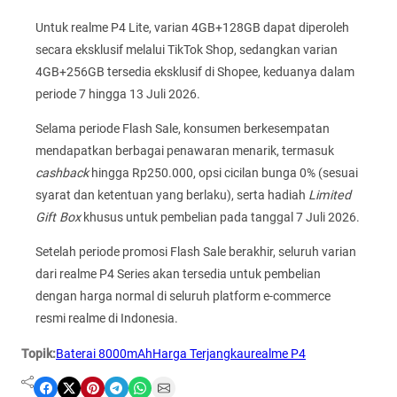
Untuk realme P4 Lite, varian 4GB+128GB dapat diperoleh
secara eksklusif melalui TikTok Shop, sedangkan varian
4GB+256GB tersedia eksklusif di Shopee, keduanya dalam
periode 7 hingga 13 Juli 2026.
Selama periode Flash Sale, konsumen berkesempatan
mendapatkan berbagai penawaran menarik, termasuk
cashback
hingga Rp250.000, opsi cicilan bunga 0% (sesuai
syarat dan ketentuan yang berlaku), serta hadiah
Limited
Gift Box
khusus untuk pembelian pada tanggal 7 Juli 2026.
Setelah periode promosi Flash Sale berakhir, seluruh varian
dari realme P4 Series akan tersedia untuk pembelian
dengan harga normal di seluruh platform e-commerce
resmi realme di Indonesia.
Topik:
Baterai 8000mAh
Harga Terjangkau
realme P4
Share on Facebook
Share on X
Share on Pinterest
Share on Telegram
Share on WhatsApp
Share on Email