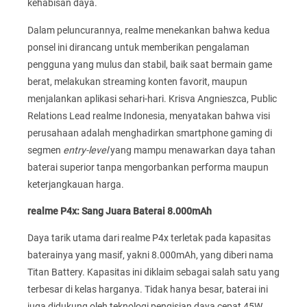
kehabisan daya.
Dalam peluncurannya, realme menekankan bahwa kedua
ponsel ini dirancang untuk memberikan pengalaman
pengguna yang mulus dan stabil, baik saat bermain game
berat, melakukan streaming konten favorit, maupun
menjalankan aplikasi sehari-hari. Krisva Angnieszca, Public
Relations Lead realme Indonesia, menyatakan bahwa visi
perusahaan adalah menghadirkan smartphone gaming di
segmen
entry-level
yang mampu menawarkan daya tahan
baterai superior tanpa mengorbankan performa maupun
keterjangkauan harga.
realme P4x: Sang Juara Baterai 8.000mAh
Daya tarik utama dari realme P4x terletak pada kapasitas
baterainya yang masif, yakni 8.000mAh, yang diberi nama
Titan Battery. Kapasitas ini diklaim sebagai salah satu yang
terbesar di kelas harganya. Tidak hanya besar, baterai ini
juga didukung oleh teknologi pengisian daya cepat 45W