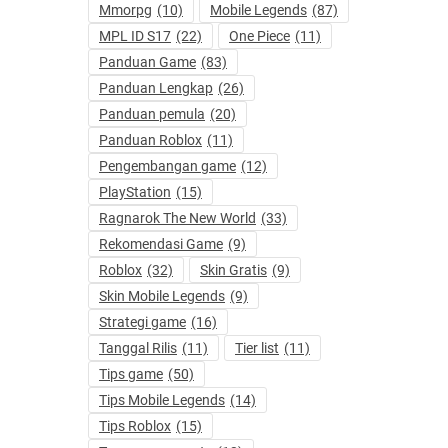
Mmorpg
(10)
Mobile Legends
(87)
MPL ID S17
(22)
One Piece
(11)
Panduan Game
(83)
Panduan Lengkap
(26)
Panduan pemula
(20)
Panduan Roblox
(11)
Pengembangan game
(12)
PlayStation
(15)
Ragnarok The New World
(33)
Rekomendasi Game
(9)
Roblox
(32)
Skin Gratis
(9)
Skin Mobile Legends
(9)
Strategi game
(16)
Tanggal Rilis
(11)
Tier list
(11)
Tips game
(50)
Tips Mobile Legends
(14)
Tips Roblox
(15)