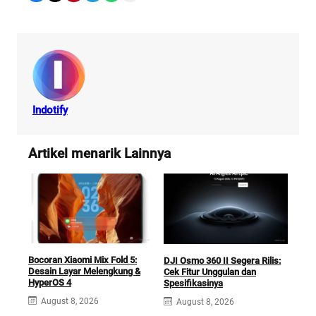
Indotify
Artikel menarik Lainnya
Days
Bocoran Xiaomi Mix Fold 5:
DJI Osmo 360 II Segera Rilis:
Ting
Desain Layar Melengkung &
Cek Fitur Unggulan dan
x12
HyperOS 4
Spesifikasinya
A
August 8, 2026
August 8, 2026