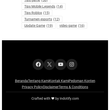
Tips game
(50)
Tips Mobile Legends
(14)
Tips Roblox
(15)
Turnamen esports
(12)
Update Game
(19)
video game
(16)
Facebook
X
YouTube
Instagram
Beranda
Tentang Kami
Kontak Kami
Pedoman Konten
Privacy Policy
Disclaimer
Terms & Conditions
Crafted with ‪‪❤︎‬ by Indotify.com