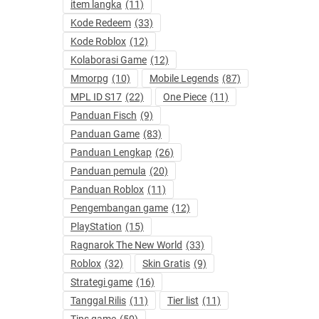
item langka
(11)
Kode Redeem
(33)
Kode Roblox
(12)
Kolaborasi Game
(12)
Mmorpg
(10)
Mobile Legends
(87)
MPL ID S17
(22)
One Piece
(11)
Panduan Fisch
(9)
Panduan Game
(83)
Panduan Lengkap
(26)
Panduan pemula
(20)
Panduan Roblox
(11)
Pengembangan game
(12)
PlayStation
(15)
Ragnarok The New World
(33)
Roblox
(32)
Skin Gratis
(9)
Strategi game
(16)
Tanggal Rilis
(11)
Tier list
(11)