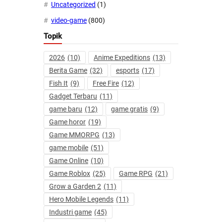
Uncategorized
(1)
video-game
(800)
Topik
2026
(10)
Anime Expeditions
(13)
Berita Game
(32)
esports
(17)
Fish It
(9)
Free Fire
(12)
Gadget Terbaru
(11)
game baru
(12)
game gratis
(9)
Game horor
(19)
Game MMORPG
(13)
game mobile
(51)
Game Online
(10)
Game Roblox
(25)
Game RPG
(21)
Grow a Garden 2
(11)
Hero Mobile Legends
(11)
Industri game
(45)