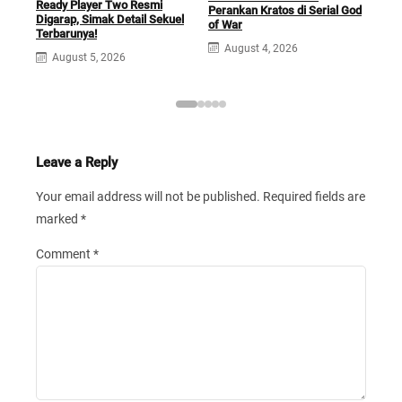
Fil
Ready Player Two Resmi
Perankan Kratos di Serial God
Hadi
Digarap, Simak Detail Sekuel
of War
Boc
Terbarunya!
August 4, 2026
J
August 5, 2026
Leave a Reply
Your email address will not be published.
Required fields are
marked
*
Comment
*