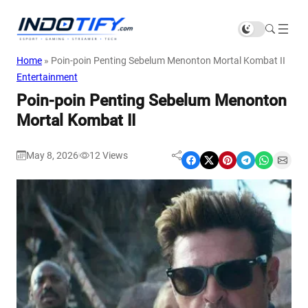
Home
»
Poin-poin Penting Sebelum Menonton Mortal Kombat II
Entertainment
Poin-poin Penting Sebelum Menonton
Mortal Kombat II
May 8, 2026
12
Views
|
Share on Facebook
Share on X
Share on Pinterest
Share on Telegram
Share on WhatsApp
Share on Email