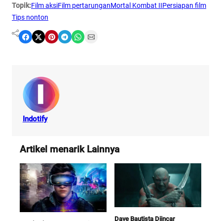
Topik:
Film aksi
Film pertarungan
Mortal Kombat II
Persiapan film
Tips nonton
Share on Facebook
Share on X
Share on Pinterest
Share on Telegram
Share on WhatsApp
Share on Email
Indotify
Artikel menarik Lainnya
Dave Bautista Diincar