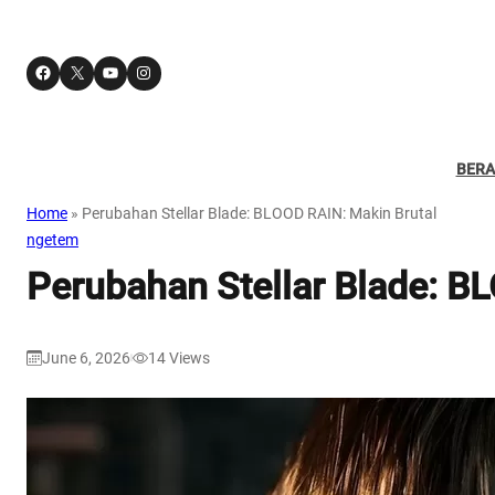
Facebook
X
YouTube
Instagram
BER
Home
»
Perubahan Stellar Blade: BLOOD RAIN: Makin Brutal
ngetem
Perubahan Stellar Blade: B
June 6, 2026
14
Views
|