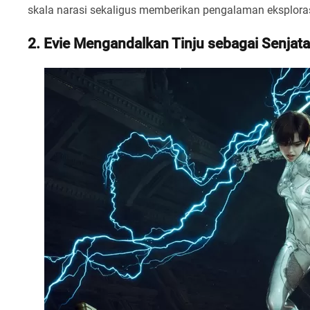
skala narasi sekaligus memberikan pengalaman eksploras
2. Evie Mengandalkan Tinju sebagai Senjat