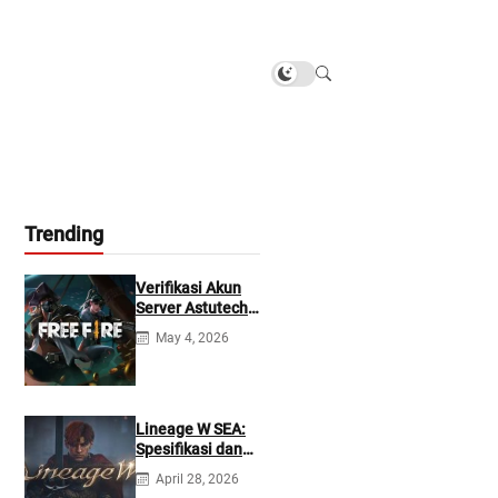
Trending
Verifikasi Akun
Server Astutech
Free Fire Gratis
May 4, 2026
Lineage W SEA:
Spesifikasi dan
Tanggal Rilis
April 28, 2026