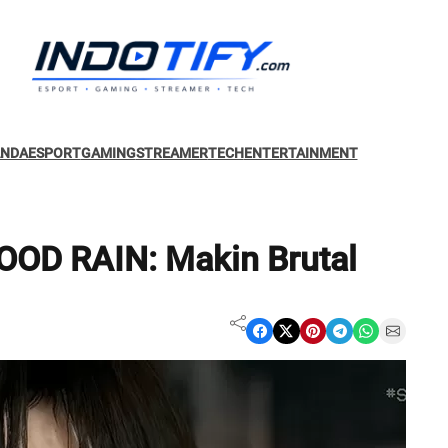
ANDA
ESPORT
GAMING
STREAMER
TECH
ENTERTAINMENT
LOOD RAIN: Makin Brutal
Share on Facebook
Share on X
Share on Pinterest
Share on Telegram
Share on WhatsApp
Share on Email