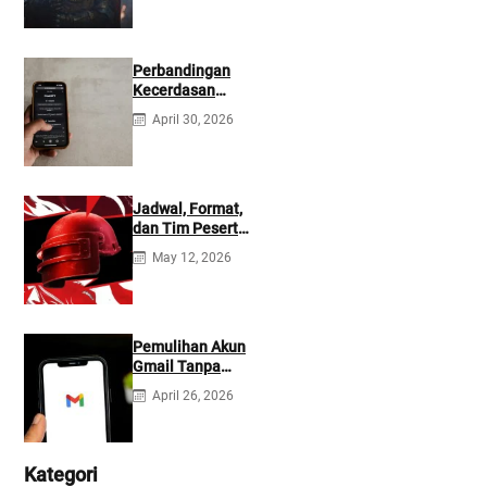
Perbandingan
Kecerdasan
Buatan Claude
April 30, 2026
dan ChatGPT:
Mana yang Lebih
Baik?
Jadwal, Format,
dan Tim Peserta
Main Event PMIO
May 12, 2026
2026
Pemulihan Akun
Gmail Tanpa
Kontak
April 26, 2026
Tambahan
Kategori