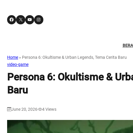
Facebook
X
YouTube
Instagram
BER
Home
»
Persona 6: Okultisme & Urban Legends, Tema Cerita Baru
video-game
Persona 6: Okultisme & Urb
Baru
June 20, 2026
4
Views
|