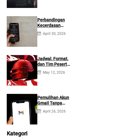
Perbandingan
Kecerdasan
Buatan Claude
April 30, 2026
dan ChatGPT:
Mana yang Lebih
Baik?
Jadwal, Format,
dan Tim Peserta
Main Event PMIO
May 12, 2026
2026
Pemulihan Akun
Gmail Tanpa
Kontak
April 26, 2026
Tambahan
Kategori