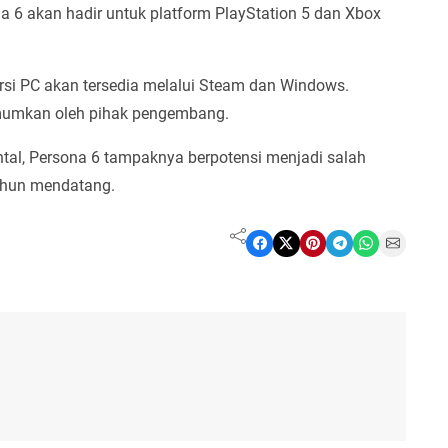
a 6 akan hadir untuk platform PlayStation 5 dan Xbox
rsi PC akan tersedia melalui Steam dan Windows.
umumkan oleh pihak pengembang.
tal, Persona 6 tampaknya berpotensi menjadi salah
tahun mendatang.
Share on Facebook
Share on X
Share on Pinterest
Share on Telegram
Share on WhatsApp
Share on Email