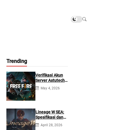
Trending
Verifikasi Akun
Server Astutech
Free Fire Gratis
May 4, 2026
Lineage W SEA:
Spesifikasi dan
Tanggal Rilis
April 28, 2026