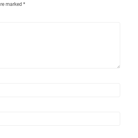
 are marked
*