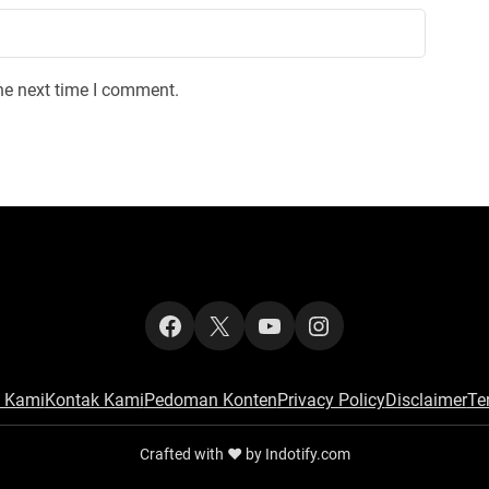
he next time I comment.
Facebook
X
YouTube
Instagram
 Kami
Kontak Kami
Pedoman Konten
Privacy Policy
Disclaimer
Te
Crafted with ‪‪❤︎‬ by Indotify.com