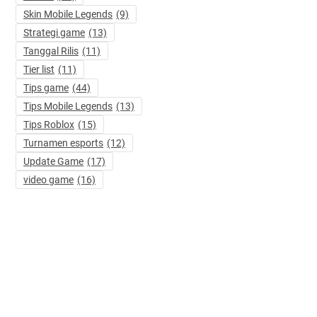
Skin Mobile Legends
(9)
Strategi game
(13)
Tanggal Rilis
(11)
Tier list
(11)
Tips game
(44)
Tips Mobile Legends
(13)
Tips Roblox
(15)
Turnamen esports
(12)
Update Game
(17)
a Skin 5 Diamond Mobile
Rebirth Build a Base and Steal 
nds Worth It? Simak Uji Coba &
Panduan Lengkap dan Hadiahn
video game
(16)
ungannya
August 5, 2026
ugust 5, 2026