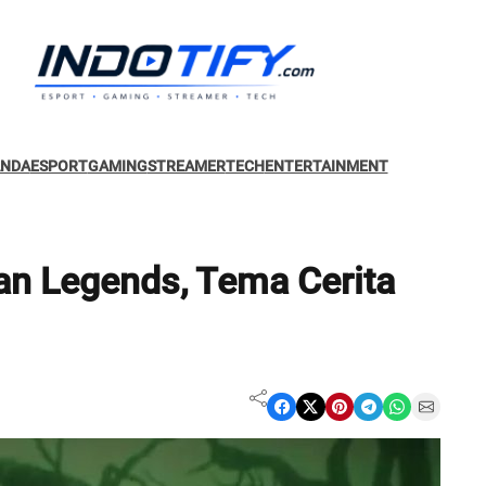
ANDA
ESPORT
GAMING
STREAMER
TECH
ENTERTAINMENT
an Legends, Tema Cerita
Share on Facebook
Share on X
Share on Pinterest
Share on Telegram
Share on WhatsApp
Share on Email