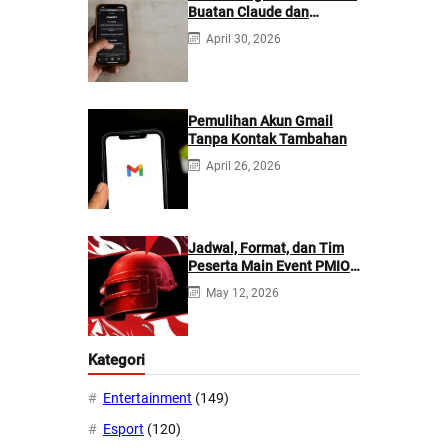
Buatan Claude dan
ChatGPT: Mana yang
April 30, 2026
Lebih Baik?
Pemulihan Akun Gmail
Tanpa Kontak Tambahan
April 26, 2026
Jadwal, Format, dan Tim
Peserta Main Event PMIO
2026
May 12, 2026
Kategori
Entertainment
(149)
Esport
(120)