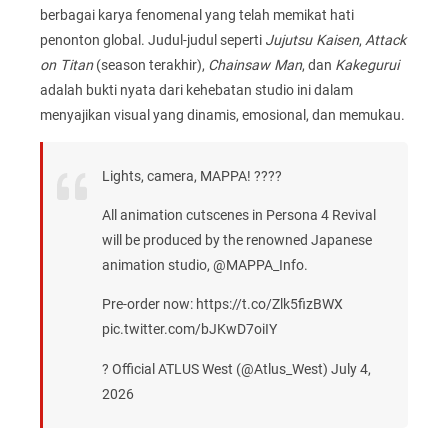
berbagai karya fenomenal yang telah memikat hati
penonton global. Judul-judul seperti
Jujutsu Kaisen
,
Attack
on Titan
(season terakhir),
Chainsaw Man
, dan
Kakegurui
adalah bukti nyata dari kehebatan studio ini dalam
menyajikan visual yang dinamis, emosional, dan memukau.
Lights, camera, MAPPA! ????️
All animation cutscenes in Persona 4 Revival
will be produced by the renowned Japanese
animation studio, @MAPPA_Info.
Pre-order now: https://t.co/Zlk5fizBWX
pic.twitter.com/bJKwD7oiIY
? Official ATLUS West (@Atlus_West) July 4,
2026