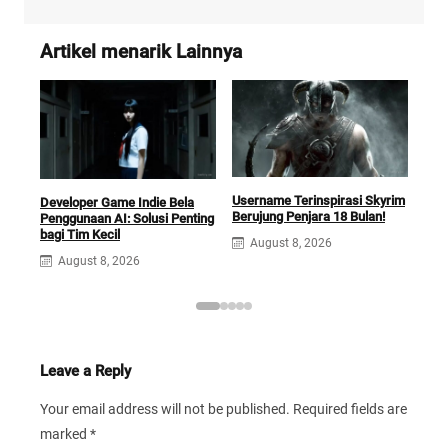
Artikel menarik Lainnya
Username Terinspirasi Skyrim
Squ
Developer Game Indie Bela
Berujung Penjara 18 Bulan!
Opti
Penggunaan AI: Solusi Penting
Ga
bagi Tim Kecil
August 8, 2026
A
August 8, 2026
Leave a Reply
Your email address will not be published.
Required fields are
marked
*