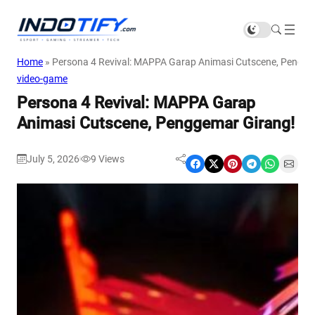
Home
»
Persona 4 Revival: MAPPA Garap Animasi Cutscene, Pengge
video-game
Persona 4 Revival: MAPPA Garap
Animasi Cutscene, Penggemar Girang!
July 5, 2026
9
Views
|
Share on Facebook
Share on X
Share on Pinterest
Share on Telegram
Share on WhatsApp
Share on Email