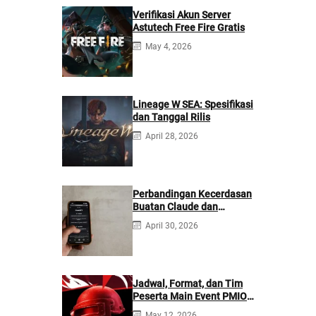
Verifikasi Akun Server
Astutech Free Fire Gratis
May 4, 2026
Lineage W SEA: Spesifikasi
dan Tanggal Rilis
April 28, 2026
Perbandingan Kecerdasan
Buatan Claude dan
ChatGPT: Mana yang
April 30, 2026
Lebih Baik?
Jadwal, Format, dan Tim
Peserta Main Event PMIO
2026
May 12, 2026