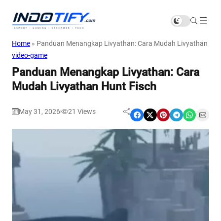
Home
»
Panduan Menangkap Livyathan: Cara Mudah Livyathan Hun
video-game
Panduan Menangkap Livyathan: Cara
Mudah Livyathan Hunt Fisch
May 31, 2026
21
Views
|
Share on Facebook
Share on X
Share on Pinterest
Share on Telegram
Share on WhatsApp
Share on Email