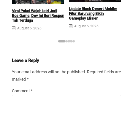
Update Black Desert Mobile:
Viral Pakai Wajah Istri Jadi
Siap
Fitur Baru yang Bikin
Bos Game, Dev Ini Beri Respon
Dep
Gameplay Efisien
Tak Terduga
Kini
August 6, 2026
August 6, 2026
A
Leave a Reply
Your email address will not be published.
Required fields are
marked
*
Comment
*