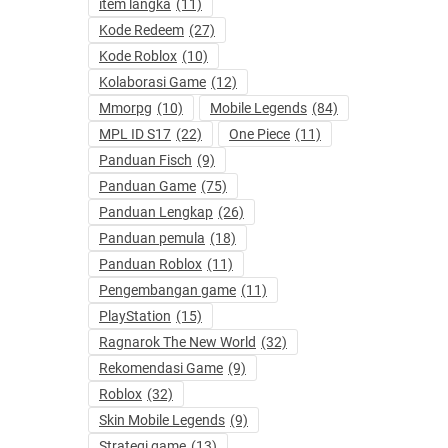
item langka
(11)
Kode Redeem
(27)
Kode Roblox
(10)
Kolaborasi Game
(12)
Mmorpg
(10)
Mobile Legends
(84)
MPL ID S17
(22)
One Piece
(11)
Panduan Fisch
(9)
Panduan Game
(75)
Panduan Lengkap
(26)
Panduan pemula
(18)
Panduan Roblox
(11)
Pengembangan game
(11)
PlayStation
(15)
Ragnarok The New World
(32)
Rekomendasi Game
(9)
Roblox
(32)
Skin Mobile Legends
(9)
Strategi game
(13)