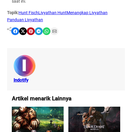
saat ini.
Topik:
Hunt Fisch
Livyathan Hunt
Menangkap Livyathan
Panduan Livyathan
Share on Facebook
Share on X
Share on Pinterest
Share on Telegram
Share on WhatsApp
Share on Email
Indotify
Artikel menarik Lainnya