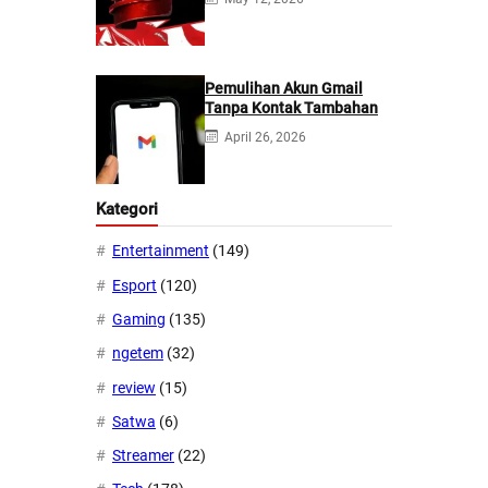
Pemulihan Akun Gmail
Tanpa Kontak Tambahan
April 26, 2026
Kategori
Entertainment
(149)
Esport
(120)
Gaming
(135)
ngetem
(32)
review
(15)
Satwa
(6)
Streamer
(22)