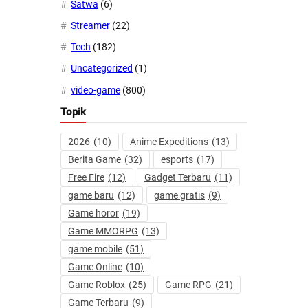
Satwa
(6)
Streamer
(22)
Tech
(182)
Uncategorized
(1)
video-game
(800)
Topik
2026
(10)
Anime Expeditions
(13)
Berita Game
(32)
esports
(17)
Free Fire
(12)
Gadget Terbaru
(11)
game baru
(12)
game gratis
(9)
Game horor
(19)
Game MMORPG
(13)
game mobile
(51)
Game Online
(10)
Game Roblox
(25)
Game RPG
(21)
Game Terbaru
(9)