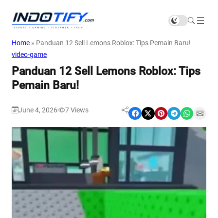
Home
»
Panduan 12 Sell Lemons Roblox: Tips Pemain Baru!
video-game
Panduan 12 Sell Lemons Roblox: Tips
Pemain Baru!
June 4, 2026
7
Views
|
Share on Facebook
Share on X
Share on Pinterest
Share on Telegram
Share on WhatsApp
Share on Email