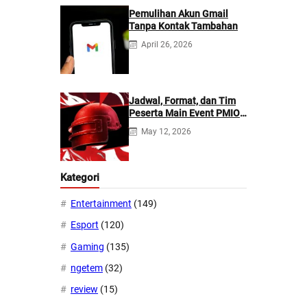
Pemulihan Akun Gmail
Tanpa Kontak Tambahan
April 26, 2026
Jadwal, Format, dan Tim
Peserta Main Event PMIO
2026
May 12, 2026
Kategori
Entertainment
(149)
Esport
(120)
Gaming
(135)
ngetem
(32)
review
(15)