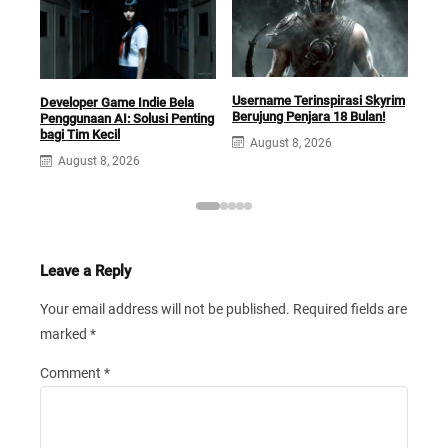
Username Terinspirasi Skyrim
Squ
Developer Game Indie Bela
Berujung Penjara 18 Bulan!
Opti
Penggunaan AI: Solusi Penting
Ga
bagi Tim Kecil
August 8, 2026
A
August 8, 2026
Leave a Reply
Your email address will not be published.
Required fields are
marked
*
Comment
*