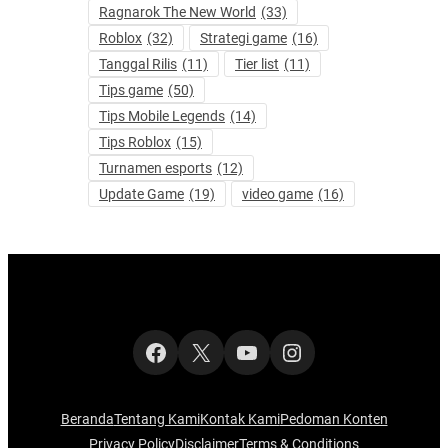
Ragnarok The New World
(33)
Roblox
(32)
Strategi game
(16)
Tanggal Rilis
(11)
Tier list
(11)
Tips game
(50)
Tips Mobile Legends
(14)
Tips Roblox
(15)
Turnamen esports
(12)
Update Game
(19)
video game
(16)
Facebook
X
YouTube
Instagram
Beranda
Tentang Kami
Kontak Kami
Pedoman Konten
Privacy Policy
Disclaimer
Terms & Conditions