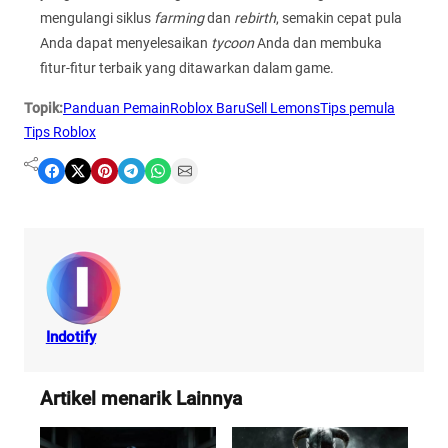
mengulangi siklus
farming
dan
rebirth
, semakin cepat pula
Anda dapat menyelesaikan
tycoon
Anda dan membuka
fitur-fitur terbaik yang ditawarkan dalam game.
Topik:
Panduan Pemain
Roblox Baru
Sell Lemons
Tips pemula
Tips Roblox
Share on Facebook
Share on X
Share on Pinterest
Share on Telegram
Share on WhatsApp
Share on Email
Indotify
Artikel menarik Lainnya