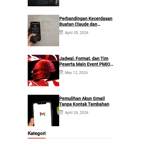
Perbandingan Kecerdasan
Buatan Claude dan
ChatGPT: Mana yang
April 30, 2026
Lebih Baik?
Jadwal, Format, dan Tim
Peserta Main Event PMIO
2026
May 12, 2026
Pemulihan Akun Gmail
Tanpa Kontak Tambahan
April 26, 2026
Kategori