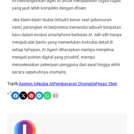
ini memungkinkan agen AI untuk menjalankan tugas-tugas
yang jauh lebih kompleks dengan efisien.
Jika klaim-klaim Nubia terbukti benar saat peluncuran
nanti, perangkat ini berpotensi menandai sebuah lompatan
baru dalam evolusi smartphone berbasis AI. Alih-alih hanya
menjadi alat bantu yang memerlukan instruksi detail di
setiap tahapan, AI Agent diharapkan mampu menjelma
menjadi asisten digital yang proaktif, mampu
menyelesaikan pekerjaan pengguna dari awal hingga akhir
secara sepenuhnya otomatis.
Topik:
Asisten AI
Nubia AI
Pembayaran Otomatis
Pesan Tiket
Share on Facebook
Share on X
Share on Pinterest
Share on Telegram
Share on WhatsApp
Share on Email