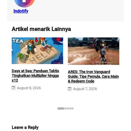
Indotify
Artikel menarik Lainnya
Days at Sea: Panduan Taktis
ARES: The Iron Vanguard
Cara
Tingkatkan Multiplier hingga
Guide: Tips Pemula, Cara Main
Favo
x12
& Redeem Code
Nad
August 8, 2026
August 7, 2026
A
Leave a Reply