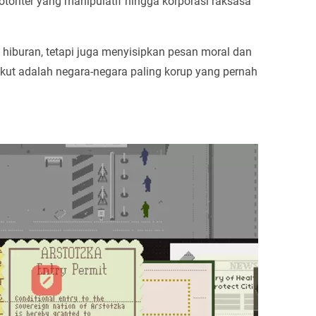
otoriter yang manipulatif hingga korporasi raksasa
 hiburan, tetapi juga menyisipkan pesan moral dan
Berikut adalah negara-negara paling korup yang pernah