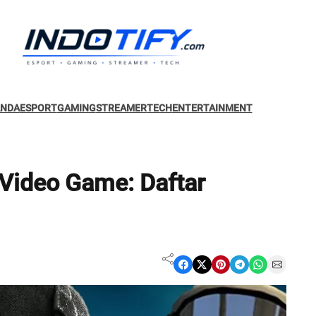
ANDA
ESPORT
GAMING
STREAMER
TECH
ENTERTAINMENT
Video Game: Daftar
Share on Facebook
Share on X
Share on Pinterest
Share on Telegram
Share on WhatsApp
Share on Email