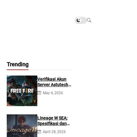
Trending
Verifikasi Akun
Server Astutech
Free Fire Gratis
May 4, 2026
Lineage W SEA:
Spesifikasi dan
Tanggal Rilis
April 28, 2026