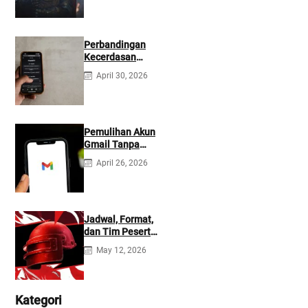
Perbandingan
Kecerdasan
Buatan Claude
April 30, 2026
dan ChatGPT:
Mana yang Lebih
Baik?
Pemulihan Akun
Gmail Tanpa
Kontak
April 26, 2026
Tambahan
Jadwal, Format,
dan Tim Peserta
Main Event PMIO
May 12, 2026
2026
Kategori