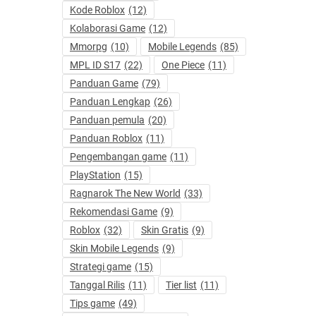
Kode Roblox
(12)
Kolaborasi Game
(12)
Mmorpg
(10)
Mobile Legends
(85)
MPL ID S17
(22)
One Piece
(11)
Panduan Game
(79)
Panduan Lengkap
(26)
Panduan pemula
(20)
Panduan Roblox
(11)
Pengembangan game
(11)
PlayStation
(15)
Ragnarok The New World
(33)
Rekomendasi Game
(9)
Roblox
(32)
Skin Gratis
(9)
Skin Mobile Legends
(9)
Strategi game
(15)
Tanggal Rilis
(11)
Tier list
(11)
Tips game
(49)