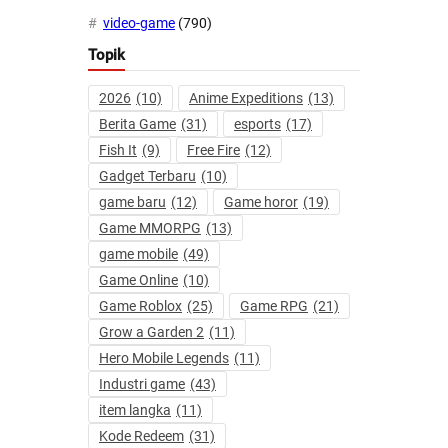
video-game
(790)
Topik
2026
(10)
Anime Expeditions
(13)
Berita Game
(31)
esports
(17)
Fish It
(9)
Free Fire
(12)
Gadget Terbaru
(10)
game baru
(12)
Game horor
(19)
Game MMORPG
(13)
game mobile
(49)
Game Online
(10)
Game Roblox
(25)
Game RPG
(21)
Grow a Garden 2
(11)
Hero Mobile Legends
(11)
Industri game
(43)
item langka
(11)
Kode Redeem
(31)