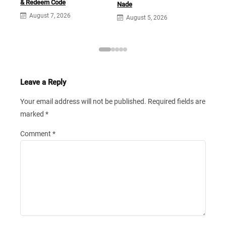
& Redeem Code
Nade
Keu
dan 
August 7, 2026
August 5, 2026
A
Leave a Reply
Your email address will not be published.
Required fields are
marked
*
Comment
*