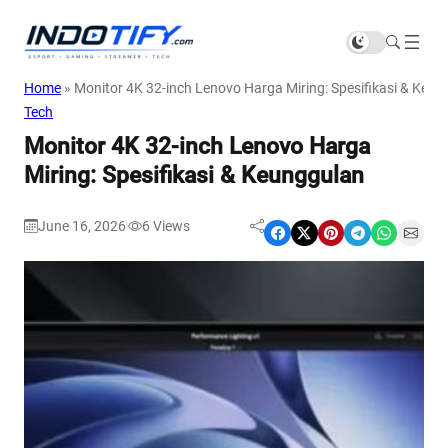
Home
»
Monitor 4K 32-inch Lenovo Harga Miring: Spesifikasi & Keu
Tech
Monitor 4K 32-inch Lenovo Harga
Miring: Spesifikasi & Keunggulan
June 16, 2026
6
Views
|
Share on Facebook
Share on X
Share on Pinterest
Share on Telegram
Share on WhatsApp
Share on Email