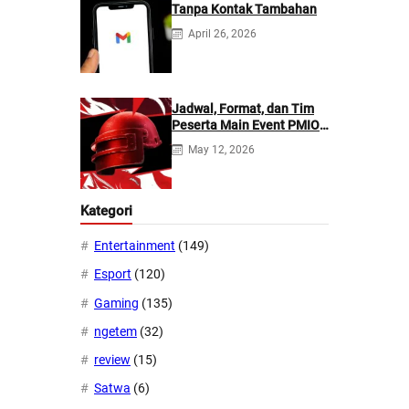
Tanpa Kontak Tambahan
April 26, 2026
Jadwal, Format, dan Tim
Peserta Main Event PMIO
2026
May 12, 2026
Kategori
Entertainment
(149)
Esport
(120)
Gaming
(135)
ngetem
(32)
review
(15)
Satwa
(6)