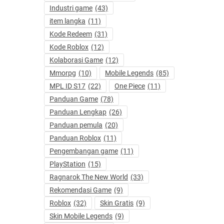
Industri game
(43)
item langka
(11)
Kode Redeem
(31)
Kode Roblox
(12)
Kolaborasi Game
(12)
Mmorpg
(10)
Mobile Legends
(85)
MPL ID S17
(22)
One Piece
(11)
Panduan Game
(78)
Panduan Lengkap
(26)
Panduan pemula
(20)
Panduan Roblox
(11)
Pengembangan game
(11)
PlayStation
(15)
Ragnarok The New World
(33)
Rekomendasi Game
(9)
Roblox
(32)
Skin Gratis
(9)
Skin Mobile Legends
(9)