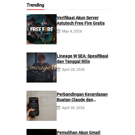
Trending
Verifikasi Akun Server
Astutech Free Fire Gratis
May 4, 2026
Lineage W SEA: Spesifikasi
dan Tanggal Rilis
April 28, 2026
Perbandingan Kecerdasan
Buatan Claude dan
ChatGPT: Mana yang
April 30, 2026
Lebih Baik?
Pemulihan Akun Gmail