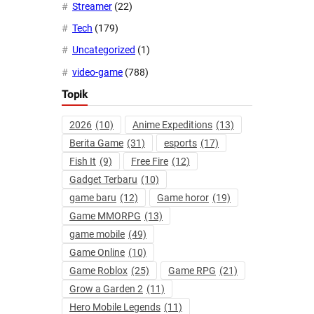
Streamer
(22)
Tech
(179)
Uncategorized
(1)
video-game
(788)
Topik
2026
(10)
Anime Expeditions
(13)
Berita Game
(31)
esports
(17)
Fish It
(9)
Free Fire
(12)
Gadget Terbaru
(10)
game baru
(12)
Game horor
(19)
Game MMORPG
(13)
game mobile
(49)
Game Online
(10)
Game Roblox
(25)
Game RPG
(21)
Grow a Garden 2
(11)
Hero Mobile Legends
(11)