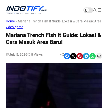
Home
»
Mariana Trench Fish It Guide: Lokasi & Cara Masuk Area Bar
video-game
Mariana Trench Fish It Guide: Lokasi &
Cara Masuk Area Baru!
July 5, 2026
8
Views
|
Share on Facebook
Share on X
Share on Pinterest
Share on Telegram
Share on WhatsApp
Share on Email