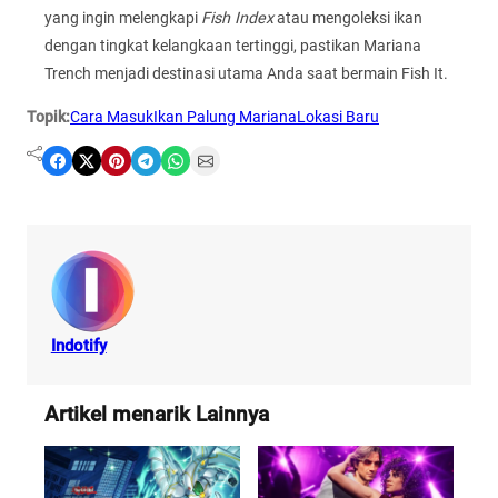
yang ingin melengkapi
Fish Index
atau mengoleksi ikan
dengan tingkat kelangkaan tertinggi, pastikan Mariana
Trench menjadi destinasi utama Anda saat bermain Fish It.
Topik:
Cara Masuk
Ikan Palung Mariana
Lokasi Baru
Share on Facebook
Share on X
Share on Pinterest
Share on Telegram
Share on WhatsApp
Share on Email
Indotify
Artikel menarik Lainnya