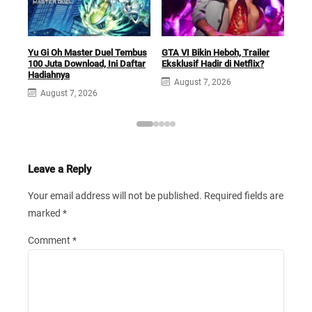
Car
Yu Gi Oh Master Duel Tembus
GTA VI Bikin Heboh, Trailer
Futu
100 Juta Download, Ini Daftar
Eksklusif Hadir di Netflix?
Sek
Hadiahnya
August 7, 2026
A
August 7, 2026
Leave a Reply
Your email address will not be published.
Required fields are
marked
*
Comment
*