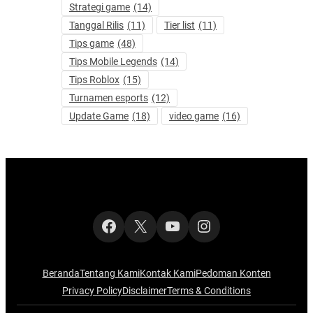
Strategi game
(14)
Tanggal Rilis
(11)
Tier list
(11)
Tips game
(48)
Tips Mobile Legends
(14)
Tips Roblox
(15)
Turnamen esports
(12)
Update Game
(18)
video game
(16)
Facebook
X
YouTube
Instagram
Beranda
Tentang Kami
Kontak Kami
Pedoman Konten
Privacy Policy
Disclaimer
Terms & Conditions