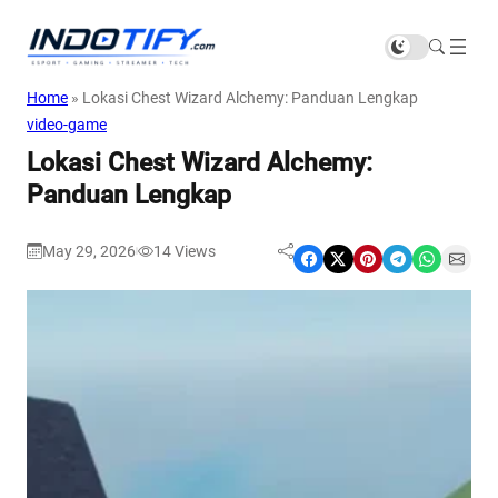
Home
»
Lokasi Chest Wizard Alchemy: Panduan Lengkap
video-game
Lokasi Chest Wizard Alchemy:
Panduan Lengkap
May 29, 2026
14
Views
|
Share on Facebook
Share on X
Share on Pinterest
Share on Telegram
Share on WhatsApp
Share on Email