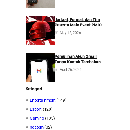
Jadwal, Format, dan Tim
Peserta Main Event PMIO
2026
May 12, 2026
Pemulihan Akun Gmail
Tanpa Kontak Tambahan
April 26, 2026
Kategori
Entertainment
(149)
Esport
(120)
Gaming
(135)
ngetem
(32)