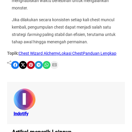
menghabiskan waktu berlebihan untuk mengalahkan
monster.
Jika dilakukan secara konsisten setiap kali chest muncul
kembali, pengumpulan chest dapat menjadi salah satu
strategi
farming
paling stabil dan efisien, terutama untuk
tahap awal hingga menengah permainan.
Topik:
Chest Wizard Alchemy
Lokasi Chest
Panduan Lengkap
Share on Facebook
Share on X
Share on Pinterest
Share on Telegram
Share on WhatsApp
Share on Email
Indotify