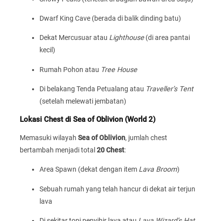
Dwarf King Cave (berada di balik dinding batu)
Dekat Mercusuar atau
Lighthouse
(di area pantai
kecil)
Rumah Pohon atau
Tree House
Di belakang Tenda Petualang atau
Traveller’s Tent
(setelah melewati jembatan)
Lokasi Chest di Sea of Oblivion (World 2)
Memasuki wilayah
Sea of Oblivion
, jumlah chest
bertambah menjadi total
20 Chest
:
Area Spawn (dekat dengan item
Lava Broom
)
Sebuah rumah yang telah hancur di dekat air terjun
lava
Di sekitar topi penyihir lava atau
Lava Wizard’s Hat