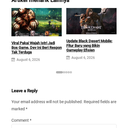
Artikel menarik Lainnya
Update Black Desert Mobile:
Viral Pakai Wajah Istri Jadi
Siap
Fitur Baru yang Bikin
Bos Game, Dev Ini Beri Respon
Dep
Gameplay Efisien
Tak Terduga
Kini
August 6, 2026
August 6, 2026
A
Leave a Reply
Your email address will not be published.
Required fields are
marked
*
Comment
*