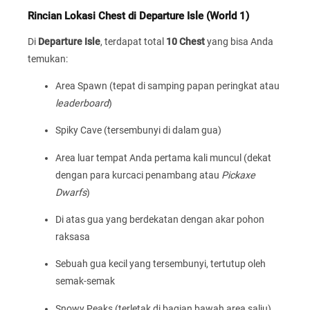
Rincian Lokasi Chest di Departure Isle (World 1)
Di
Departure Isle
, terdapat total
10 Chest
yang bisa Anda
temukan:
Area Spawn (tepat di samping papan peringkat atau
leaderboard
)
Spiky Cave (tersembunyi di dalam gua)
Area luar tempat Anda pertama kali muncul (dekat
dengan para kurcaci penambang atau
Pickaxe
Dwarfs
)
Di atas gua yang berdekatan dengan akar pohon
raksasa
Sebuah gua kecil yang tersembunyi, tertutup oleh
semak-semak
Snowy Peaks (terletak di bagian bawah area salju)