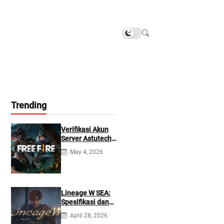
Trending
Verifikasi Akun
Server Astutech
Free Fire Gratis
May 4, 2026
Lineage W SEA:
Spesifikasi dan
Tanggal Rilis
April 28, 2026