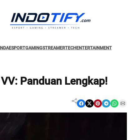
ANDA
ESPORT
GAMING
STREAMER
TECH
ENTERTAINMENT
e VV: Panduan Lengkap!
Share on Facebook
Share on X
Share on Pinterest
Share on Telegram
Share on WhatsApp
Share on Email