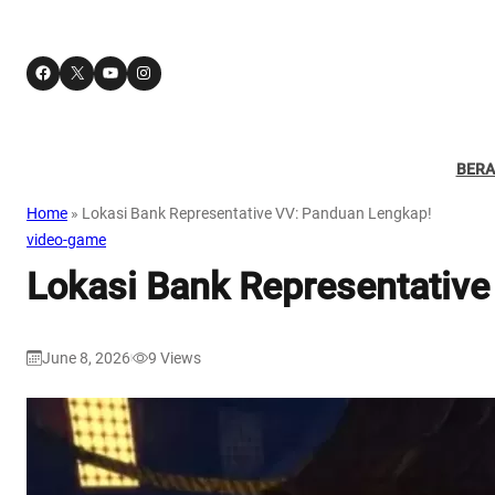
Facebook
X
YouTube
Instagram
BER
Home
»
Lokasi Bank Representative VV: Panduan Lengkap!
video-game
Lokasi Bank Representativ
June 8, 2026
9
Views
|