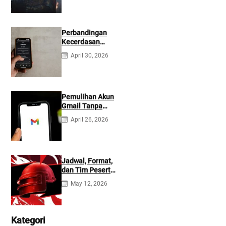
Perbandingan
Kecerdasan
Buatan Claude
April 30, 2026
dan ChatGPT:
Mana yang Lebih
Baik?
Pemulihan Akun
Gmail Tanpa
Kontak
April 26, 2026
Tambahan
Jadwal, Format,
dan Tim Peserta
Main Event PMIO
May 12, 2026
2026
Kategori