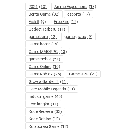
2026
(10)
Anime Expeditions
(13)
Berita Game
(32)
esports
(17)
Fish It
(9)
Free Fire
(12)
Gadget Terbaru
(11)
game baru
(12)
game gratis
(9)
Game horor
(19)
Game MMORPG
(13)
game mobile
(51)
Game Online
(10)
Game Roblox
(25)
Game RPG
(21)
Grow a Garden 2
(11)
Hero Mobile Legends
(11)
Industri game
(45)
item langka
(11)
Kode Redeem
(33)
Kode Roblox
(12)
Kolaborasi Game
(12)