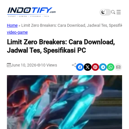
Home
»
Limit Zero Breakers: Cara Download, Jadwal Tes, Spesifikasi
video-game
Limit Zero Breakers: Cara Download,
Jadwal Tes, Spesifikasi PC
June 10, 2026
10
Views
|
Share on Facebook
Share on X
Share on Pinterest
Share on Telegram
Share on WhatsApp
Share on Email