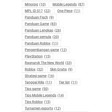
Mmorpg
(10)
Mobile Legends
(87)
MPL ID S17
(22)
One Piece
(11)
Panduan Fisch
(9)
Panduan Game
(83)
Panduan Lengkap
(26)
Panduan pemula
(20)
Panduan Roblox
(11)
Pengembangan game
(12)
PlayStation
(15)
Ragnarok The New World
(33)
Roblox
(32)
Skin Gratis
(9)
Strategi game
(16)
Tanggal Rilis
(11)
Tier list
(11)
Tips game
(50)
Tips Mobile Legends
(14)
Tips Roblox
(15)
Turnamen esports
(12)