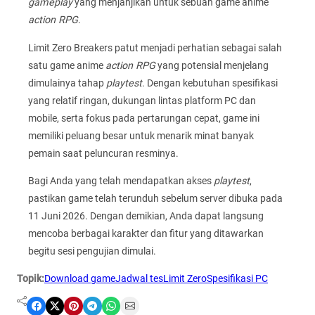
gameplay
yang menjanjikan untuk sebuah game anime
action RPG
.
Limit Zero Breakers patut menjadi perhatian sebagai salah
satu game anime
action RPG
yang potensial menjelang
dimulainya tahap
playtest
. Dengan kebutuhan spesifikasi
yang relatif ringan, dukungan lintas platform PC dan
mobile, serta fokus pada pertarungan cepat, game ini
memiliki peluang besar untuk menarik minat banyak
pemain saat peluncuran resminya.
Bagi Anda yang telah mendapatkan akses
playtest
,
pastikan game telah terunduh sebelum server dibuka pada
11 Juni 2026. Dengan demikian, Anda dapat langsung
mencoba berbagai karakter dan fitur yang ditawarkan
begitu sesi pengujian dimulai.
Topik:
Download game
Jadwal tes
Limit Zero
Spesifikasi PC
Share on Facebook
Share on X
Share on Pinterest
Share on Telegram
Share on WhatsApp
Share on Email