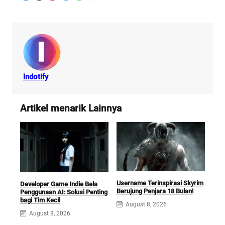
Indotify
Artikel menarik Lainnya
Username Terinspirasi Skyrim
Squ
Developer Game Indie Bela
Berujung Penjara 18 Bulan!
Opti
Penggunaan AI: Solusi Penting
Ga
bagi Tim Kecil
August 8, 2026
A
August 8, 2026