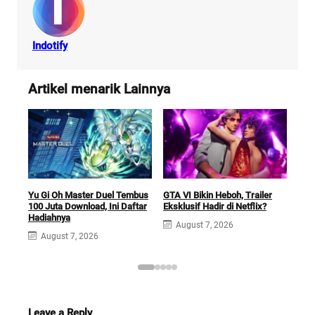
Indotify
Artikel menarik Lainnya
Car
Yu Gi Oh Master Duel Tembus
GTA VI Bikin Heboh, Trailer
Futu
100 Juta Download, Ini Daftar
Eksklusif Hadir di Netflix?
Sek
Hadiahnya
August 7, 2026
A
August 7, 2026
Leave a Reply