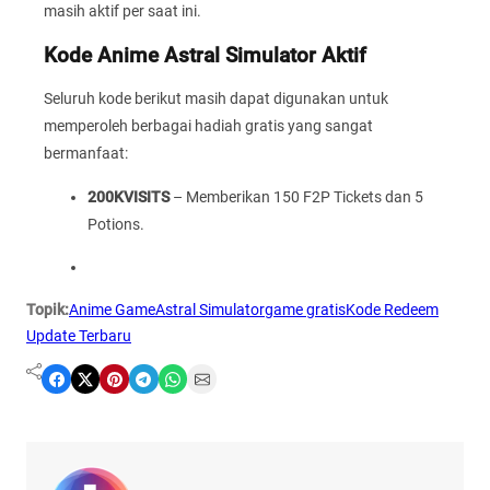
masih aktif per saat ini.
Kode Anime Astral Simulator Aktif
Seluruh kode berikut masih dapat digunakan untuk
memperoleh berbagai hadiah gratis yang sangat
bermanfaat:
200KVISITS
– Memberikan 150 F2P Tickets dan 5
Potions.
Topik:
Anime Game
Astral Simulator
game gratis
Kode Redeem
Update Terbaru
Share on Facebook
Share on X
Share on Pinterest
Share on Telegram
Share on WhatsApp
Share on Email