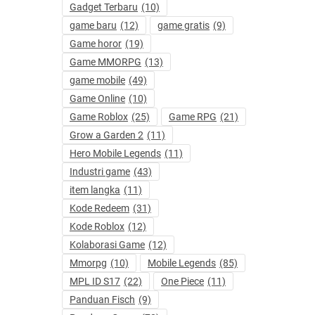
Gadget Terbaru
(10)
game baru
(12)
game gratis
(9)
Game horor
(19)
Game MMORPG
(13)
game mobile
(49)
Game Online
(10)
Game Roblox
(25)
Game RPG
(21)
Grow a Garden 2
(11)
Hero Mobile Legends
(11)
Industri game
(43)
item langka
(11)
Kode Redeem
(31)
Kode Roblox
(12)
Kolaborasi Game
(12)
Mmorpg
(10)
Mobile Legends
(85)
MPL ID S17
(22)
One Piece
(11)
Panduan Fisch
(9)