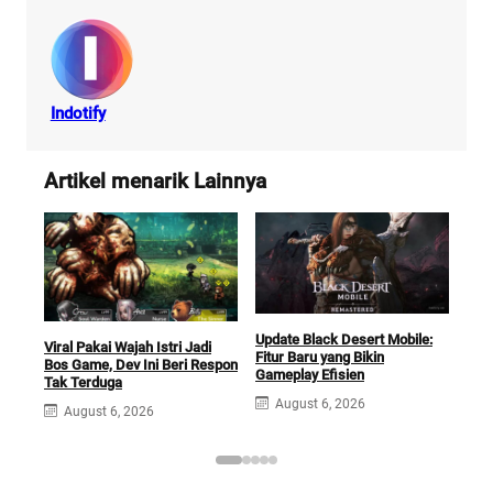
Indotify
Artikel menarik Lainnya
Update Black Desert Mobile:
Viral Pakai Wajah Istri Jadi
Siap
Fitur Baru yang Bikin
Bos Game, Dev Ini Beri Respon
Dep
Gameplay Efisien
Tak Terduga
Kini
August 6, 2026
August 6, 2026
A