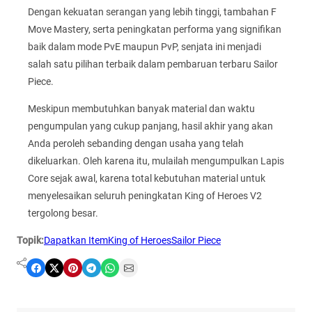
Dengan kekuatan serangan yang lebih tinggi, tambahan F
Move Mastery, serta peningkatan performa yang signifikan
baik dalam mode PvE maupun PvP, senjata ini menjadi
salah satu pilihan terbaik dalam pembaruan terbaru Sailor
Piece.
Meskipun membutuhkan banyak material dan waktu
pengumpulan yang cukup panjang, hasil akhir yang akan
Anda peroleh sebanding dengan usaha yang telah
dikeluarkan. Oleh karena itu, mulailah mengumpulkan Lapis
Core sejak awal, karena total kebutuhan material untuk
menyelesaikan seluruh peningkatan King of Heroes V2
tergolong besar.
Topik:
Dapatkan Item
King of Heroes
Sailor Piece
Share on Facebook
Share on X
Share on Pinterest
Share on Telegram
Share on WhatsApp
Share on Email