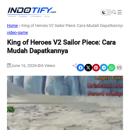
Home
»
King of Heroes V2 Sailor Piece: Cara Mudah Dapatkannya
video-game
King of Heroes V2 Sailor Piece: Cara
Mudah Dapatkannya
June 16, 2026
6
Views
|
Share on Facebook
Share on X
Share on Pinterest
Share on Telegram
Share on WhatsApp
Share on Email