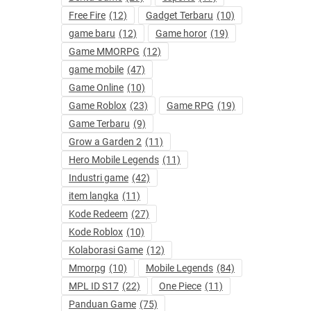
Free Fire
(12)
Gadget Terbaru
(10)
game baru
(12)
Game horor
(19)
Game MMORPG
(12)
game mobile
(47)
Game Online
(10)
Game Roblox
(23)
Game RPG
(19)
Game Terbaru
(9)
Grow a Garden 2
(11)
Hero Mobile Legends
(11)
Industri game
(42)
item langka
(11)
Kode Redeem
(27)
Kode Roblox
(10)
Kolaborasi Game
(12)
Mmorpg
(10)
Mobile Legends
(84)
MPL ID S17
(22)
One Piece
(11)
Panduan Game
(75)