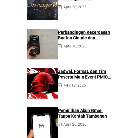
April 28, 2026
Perbandingan Kecerdasan
Buatan Claude dan
ChatGPT: Mana yang
April 30, 2026
Lebih Baik?
Jadwal, Format, dan Tim
Peserta Main Event PMIO
2026
May 12, 2026
Pemulihan Akun Gmail
Tanpa Kontak Tambahan
April 26, 2026