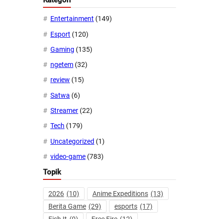
Kategori
Entertainment
(149)
Esport
(120)
Gaming
(135)
ngetem
(32)
review
(15)
Satwa
(6)
Streamer
(22)
Tech
(179)
Uncategorized
(1)
video-game
(783)
Topik
2026
(10)
Anime Expeditions
(13)
Berita Game
(29)
esports
(17)
Fish It
(9)
Free Fire
(12)