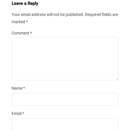
Leave a Reply
Your email address will not be published.
Required fields are
marked
*
Comment
*
Name
*
Email
*