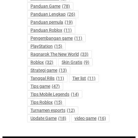
Panduan Game
(78)
Panduan Lengkap
(26)
Panduan pemula
(19)
Panduan Roblox
(11)
Pengembangan game
(11)
PlayStation
(15)
Ragnarok The New World
(33)
Roblox
(32)
Skin Gratis
(9)
Strategi game
(13)
Tanggal Rilis
(11)
Tier list
(11)
Tips game
(47)
Tips Mobile Legends
(14)
Tips Roblox
(15)
Turnamen esports
(12)
Update Game
(18)
video game
(16)