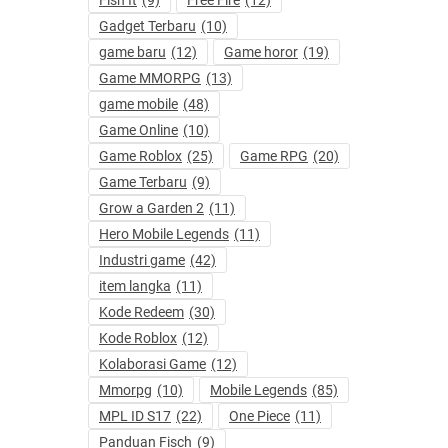
Gadget Terbaru
(10)
game baru
(12)
Game horor
(19)
Game MMORPG
(13)
game mobile
(48)
Game Online
(10)
Game Roblox
(25)
Game RPG
(20)
Game Terbaru
(9)
Grow a Garden 2
(11)
Hero Mobile Legends
(11)
Industri game
(42)
item langka
(11)
Kode Redeem
(30)
Kode Roblox
(12)
Kolaborasi Game
(12)
Mmorpg
(10)
Mobile Legends
(85)
MPL ID S17
(22)
One Piece
(11)
Panduan Fisch
(9)