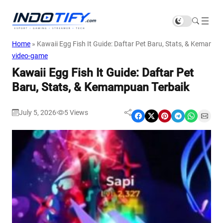
Home
»
Kawaii Egg Fish It Guide: Daftar Pet Baru, Stats, & Kemampu
video-game
Kawaii Egg Fish It Guide: Daftar Pet
Baru, Stats, & Kemampuan Terbaik
July 5, 2026
5
Views
|
Share on Facebook
Share on X
Share on Pinterest
Share on Telegram
Share on WhatsApp
Share on Email