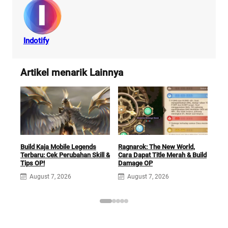
Indotify
Artikel menarik Lainnya
Kod
Build Kaja Mobile Legends
Ragnarok: The New World,
Van
Terbaru: Cek Perubahan Skill &
Cara Dapat Title Merah & Build
2026
Tips OP!
Damage OP
A
August 7, 2026
August 7, 2026