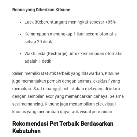
Bonus yang Diberikan Kitsune:
Luck (Keberuntungan) meningkat sebesar +85%
Kemampuan menangkap 1 ikan secara otomatis
setiap 20 detik
Waktu jeda (Recharge) untuk kemampuan otomatis
adalah 1 detik
Selain memiliki statistik terbaik yang ditawarkan, Kitsune
juga memanjakan pemain dengan animasi eksklusif yang
memukau. Saat dipanggil, pet ini akan melayang di udara
dengan sembilan ekor yang memancarkan cahaya. Selama
sesi memancing, Kitsune juga menampilkan efek visual
khusus yang menambah daya tarik visual permainan.
Rekomendasi Pet Terbaik Berdasarkan
Kebutuhan