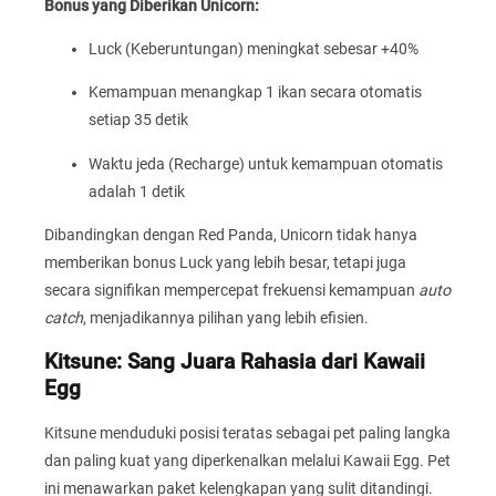
Bonus yang Diberikan Unicorn:
Luck (Keberuntungan) meningkat sebesar +40%
Kemampuan menangkap 1 ikan secara otomatis
setiap 35 detik
Waktu jeda (Recharge) untuk kemampuan otomatis
adalah 1 detik
Dibandingkan dengan Red Panda, Unicorn tidak hanya
memberikan bonus Luck yang lebih besar, tetapi juga
secara signifikan mempercepat frekuensi kemampuan
auto
catch
, menjadikannya pilihan yang lebih efisien.
Kitsune: Sang Juara Rahasia dari Kawaii
Egg
Kitsune menduduki posisi teratas sebagai pet paling langka
dan paling kuat yang diperkenalkan melalui Kawaii Egg. Pet
ini menawarkan paket kelengkapan yang sulit ditandingi.