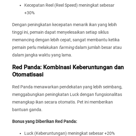
Kecepatan Reel (Reel Speed) meningkat sebesar
+30%
Dengan peningkatan kecepatan menarik ikan yang lebih
tinggi ini, pemain dapat menyelesaikan setiap siklus
memancing dengan lebih cepat, sangat membantu ketika
pemain perlu melakukan
farming
dalam jumlah besar atau
dalam jangka waktu yang lama.
Red Panda: Kombinasi Keberuntungan dan
Otomatisasi
Red Panda menawarkan pendekatan yang lebih seimbang,
menggabungkan peningkatan Luck dengan fungsionalitas
menangkap ikan secara otomatis. Pet ini memberikan
bantuan ganda.
Bonus yang Diberikan Red Panda:
Luck (Keberuntungan) meningkat sebesar +20%