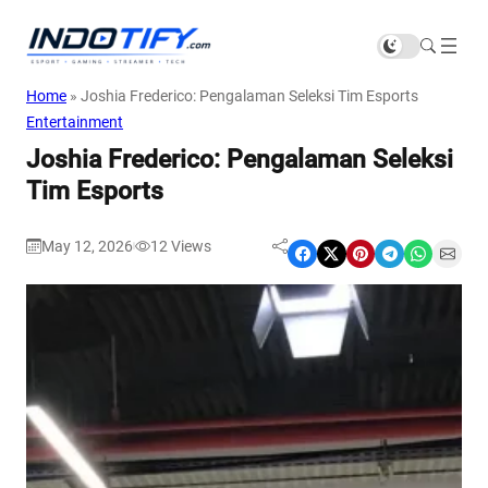
Home
»
Joshia Frederico: Pengalaman Seleksi Tim Esports
Entertainment
Joshia Frederico: Pengalaman Seleksi
Tim Esports
May 12, 2026
12
Views
|
Share on Facebook
Share on X
Share on Pinterest
Share on Telegram
Share on WhatsApp
Share on Email