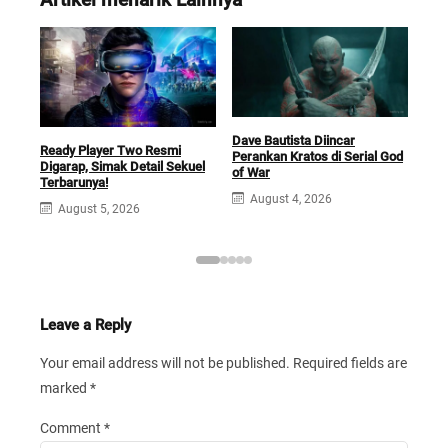
Dave Bautista Diincar
Fil
Ready Player Two Resmi
Perankan Kratos di Serial God
Hadi
Digarap, Simak Detail Sekuel
of War
Boc
Terbarunya!
August 4, 2026
J
August 5, 2026
Leave a Reply
Your email address will not be published.
Required fields are
marked
*
Comment
*