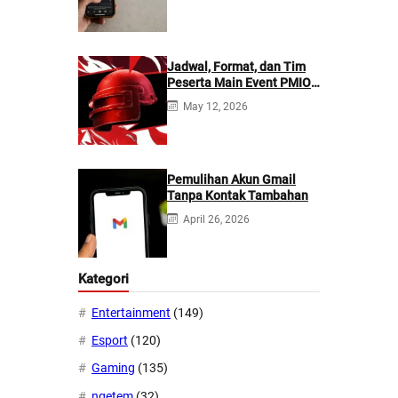
Lebih Baik?
Jadwal, Format, dan Tim
Peserta Main Event PMIO
2026
May 12, 2026
Pemulihan Akun Gmail
Tanpa Kontak Tambahan
April 26, 2026
Kategori
Entertainment
(149)
Esport
(120)
Gaming
(135)
ngetem
(32)