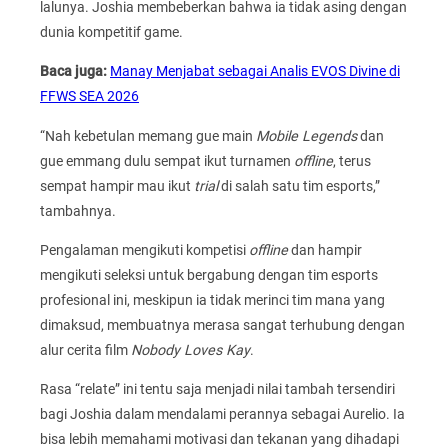
lalunya. Joshia membeberkan bahwa ia tidak asing dengan
dunia kompetitif game.
Baca juga:
Manay Menjabat sebagai Analis EVOS Divine di
FFWS SEA 2026
“Nah kebetulan memang gue main
Mobile Legends
dan
gue emmang dulu sempat ikut turnamen
offline
, terus
sempat hampir mau ikut
trial
di salah satu tim esports,”
tambahnya.
Pengalaman mengikuti kompetisi
offline
dan hampir
mengikuti seleksi untuk bergabung dengan tim esports
profesional ini, meskipun ia tidak merinci tim mana yang
dimaksud, membuatnya merasa sangat terhubung dengan
alur cerita film
Nobody Loves Kay
.
Rasa “relate” ini tentu saja menjadi nilai tambah tersendiri
bagi Joshia dalam mendalami perannya sebagai Aurelio. Ia
bisa lebih memahami motivasi dan tekanan yang dihadapi