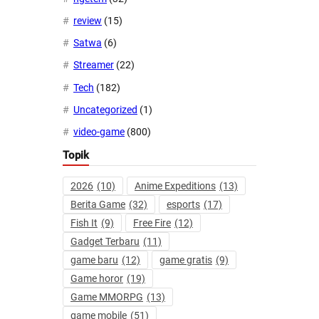
review
(15)
Satwa
(6)
Streamer
(22)
Tech
(182)
Uncategorized
(1)
video-game
(800)
Topik
2026
(10)
Anime Expeditions
(13)
Berita Game
(32)
esports
(17)
Fish It
(9)
Free Fire
(12)
Gadget Terbaru
(11)
game baru
(12)
game gratis
(9)
Game horor
(19)
Game MMORPG
(13)
game mobile
(51)