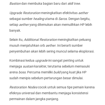
Bastion
dan membuka bagian baru dari
skill tree
.
Upgrade Restoration
meningkatkan efektivitas
aether
sebagai sumber
healing
utama di
Saros
. Dengan begitu,
setiap
aether
yang ditemukan akan memulihkan HP lebih
banyak.
Selain itu,
Additional Restoration
meningkatkan peluang
musuh menjatuhkan orb
aether
. Ini berarti sumber
penyembuhan akan lebih sering muncul selama eksplorasi.
Kombinasi kedua
upgrade
ini sangat penting untuk
menjaga
sustain
karakter, terutama sebelum memasuki
arena
boss
. Percuma memiliki
build
yang kuat jika HP
sudah menipis sebelum pertarungan besar dimulai.
Restoration Nodes
cocok untuk semua tipe pemain karena
efeknya universal dan membantu menjaga konsistensi
permainan dalam jangka panjang.