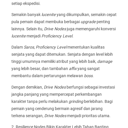
setiap ekspedisi.
Semakin banyak
lucenite
yang dikumpulkan, semakin cepat
pula pemain dapat membuka berbagai
upgrade
penting
lainnya. Selain itu,
Drive Nodes
juga memengaruhi konversi
lucenite
menjadi
Proficiency Level
.
Dalam
Saros
,
Proficiency Level
menentukan kualitas
senjata yang dapat ditemukan. Senjata dengan level lebih
tinggi umumnya memiliki atribut yang lebih baik,
damage
yang lebih besar, dan tambahan
affix
yang sangat
membantu dalam pertarungan melawan
boss
.
Dengan demikian,
Drive Nodes
berfungsi sebagai investasi
jangka panjang yang mempercepat perkembangan
karakter tanpa perlu melakukan
grinding
berlebihan. Bagi
pemain yang cenderung bermain agresif dan jarang
terkena serangan,
Drive Nodes
menjadi prioritas utama.
2. Resilience Nodes Bikin Karakter Lebih Tahan Banting