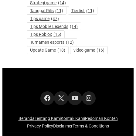
Strategi game
(14)
Tanggal Rilis
(11)
Tier list
(11)
Tips game
(47)
Tips Mobile Legends
(14)
Tips Roblox
(15)
Turnamen esports
(12)
Update Game
(18)
video game
(16)
Facebook
X
YouTube
Instagram
Beranda
Tentang Kami
Kontak Kami
Pedoman Konten
Privacy Policy
Disclaimer
Terms & Conditions