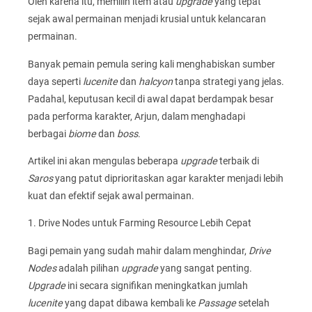
Oleh karena itu, memilih item atau
upgrade
yang tepat
sejak awal permainan menjadi krusial untuk kelancaran
permainan.
Banyak pemain pemula sering kali menghabiskan sumber
daya seperti
lucenite
dan
halcyon
tanpa strategi yang jelas.
Padahal, keputusan kecil di awal dapat berdampak besar
pada performa karakter, Arjun, dalam menghadapi
berbagai
biome
dan
boss
.
Artikel ini akan mengulas beberapa
upgrade
terbaik di
Saros
yang patut diprioritaskan agar karakter menjadi lebih
kuat dan efektif sejak awal permainan.
1. Drive Nodes untuk Farming Resource Lebih Cepat
Bagi pemain yang sudah mahir dalam menghindar,
Drive
Nodes
adalah pilihan
upgrade
yang sangat penting.
Upgrade
ini secara signifikan meningkatkan jumlah
lucenite
yang dapat dibawa kembali ke
Passage
setelah