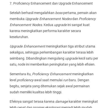
7. Proficiency Enhancement dan Upgrade Enhancement
Setelah berhasil mengalahkan
boss
pertama, pemain akan
membuka
Upgrade Enhancement Nodes
dan
Proficiency
Enhancement Nodes
. Kedua
upgrade
ini sangat kuat
karena meningkatkan performa karakter secara
keseluruhan.
Upgrade Enhancement
meningkatkan tiga atribut utama
sekaligus, sehingga perkembangan karakter terasa lebih
seimbang. Dibandingkan mengulang
upgrade
kecil satu per
satu, node ini memberikan peningkatan yang lebih efisien.
Sementara itu,
Proficiency Enhancement
meningkatkan
level
proficiency
awal saat memulai
run
baru. Dengan
begitu, senjata yang ditemukan sejak awal permainan
sudah memiliki kualitas lebih tinggi.
Efeknya sangat terasa karena
damage
karakter meningkat
lebih cepat dan progres eksplorasi menjadi lebih mudah.