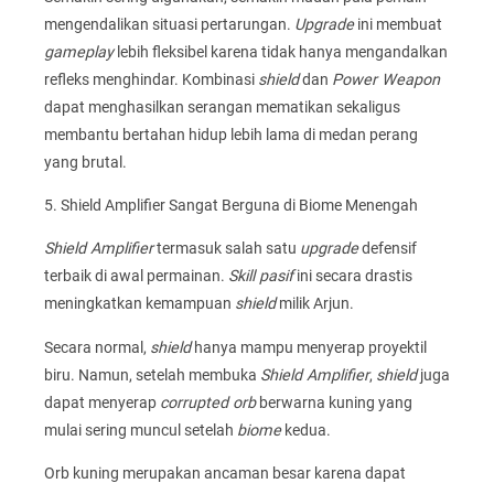
mengendalikan situasi pertarungan.
Upgrade
ini membuat
gameplay
lebih fleksibel karena tidak hanya mengandalkan
refleks menghindar. Kombinasi
shield
dan
Power Weapon
dapat menghasilkan serangan mematikan sekaligus
membantu bertahan hidup lebih lama di medan perang
yang brutal.
5. Shield Amplifier Sangat Berguna di Biome Menengah
Shield Amplifier
termasuk salah satu
upgrade
defensif
terbaik di awal permainan.
Skill pasif
ini secara drastis
meningkatkan kemampuan
shield
milik Arjun.
Secara normal,
shield
hanya mampu menyerap proyektil
biru. Namun, setelah membuka
Shield Amplifier
,
shield
juga
dapat menyerap
corrupted orb
berwarna kuning yang
mulai sering muncul setelah
biome
kedua.
Orb kuning merupakan ancaman besar karena dapat