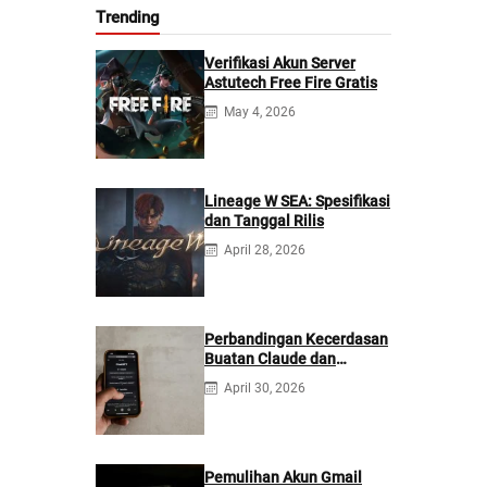
Trending
Verifikasi Akun Server
Astutech Free Fire Gratis
May 4, 2026
Lineage W SEA: Spesifikasi
dan Tanggal Rilis
April 28, 2026
Perbandingan Kecerdasan
Buatan Claude dan
ChatGPT: Mana yang
April 30, 2026
Lebih Baik?
Pemulihan Akun Gmail