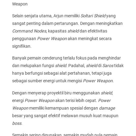
Weapon
Selain senjata utama, Arjun memiliki
Soltari Shield
yang
sangat penting dalam pertarungan. Dengan meningkatkan
Command Nodes
, kapasitas
shield
dan efektivitas
penggunaan
Power Weapon
akan meningkat secara
signifikan.
Banyak pemain cenderung terlalu fokus pada menghindar
dan melupakan fungsi
shield
. Padahal,
shield
di
Saros
tidak
hanya berfungsi sebagai alat pertahanan, tetapi juga
sebagai sumber energi untuk mengisi
Power Weapon
.
Dengan menyerap proyektil biru menggunakan
shield
,
energi
Power Weapon
akan terisi lebih cepat.
Power
Weapon
memiliki kemampuan spesial dengan
damage
besar yang sangat efektif melawan musuh kuat maupun
boss
.
Semakin sering digunakan, semakin mudah pula pemain