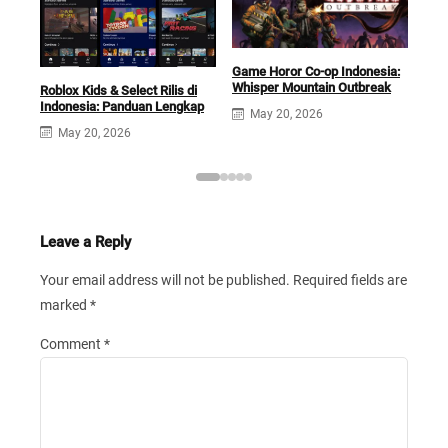
Game Horor Co-op Indonesia:
Forz
Whisper Mountain Outbreak
Men
Roblox Kids & Select Rilis di
Ber
Indonesia: Panduan Lengkap
May 20, 2026
May 20, 2026
Leave a Reply
Your email address will not be published.
Required fields are
marked
*
Comment
*