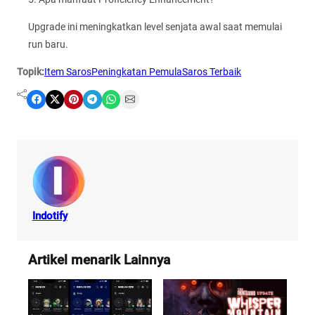
Upgrade ini meningkatkan level senjata awal saat memulai
run baru.
Topik:
Item Saros
Peningkatan Pemula
Saros Terbaik
Share on Facebook
Share on X
Share on Pinterest
Share on Telegram
Share on WhatsApp
Share on Email
Indotify
Artikel menarik Lainnya