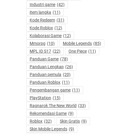
Industri game
(42)
item langka
(11)
Kode Redeem
(31)
Kode Roblox
(12)
Kolaborasi Game
(12)
Mmorpg
(10)
Mobile Legends
(85)
MPL ID S17
(22)
One Piece
(11)
Panduan Game
(78)
Panduan Lengkap
(26)
Panduan pemula
(20)
Panduan Roblox
(11)
Pengembangan game
(11)
PlayStation
(15)
Ragnarok The New World
(33)
Rekomendasi Game
(9)
Roblox
(32)
Skin Gratis
(9)
Skin Mobile Legends
(9)