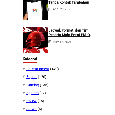
Tanpa Kontak Tambahan
April 26, 2026
Jadwal, Format, dan Tim
Peserta Main Event PMIO
2026
May 12, 2026
Kategori
Entertainment
(149)
Esport
(120)
Gaming
(135)
ngetem
(32)
review
(15)
Satwa
(6)