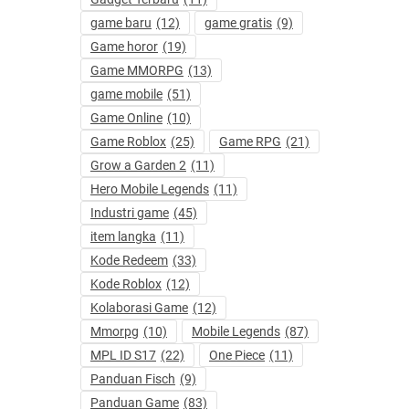
game baru
(12)
game gratis
(9)
Game horor
(19)
Game MMORPG
(13)
game mobile
(51)
Game Online
(10)
Game Roblox
(25)
Game RPG
(21)
Grow a Garden 2
(11)
Hero Mobile Legends
(11)
Industri game
(45)
item langka
(11)
Kode Redeem
(33)
Kode Roblox
(12)
Kolaborasi Game
(12)
Mmorpg
(10)
Mobile Legends
(87)
MPL ID S17
(22)
One Piece
(11)
Panduan Fisch
(9)
Panduan Game
(83)