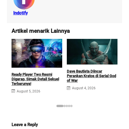
Indotify
Artikel menarik Lainnya
Dave Bautista Diincar
Fil
Ready Player Two Resmi
Perankan Kratos di Serial God
Hadi
Digarap, Simak Detail Sekuel
of War
Boc
Terbarunya!
August 4, 2026
J
August 5, 2026
Leave a Reply