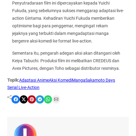
Penyutradaraan film ini dipercayakan kepada Yuichi
Fukuda, yang sebelumnya sukses menggarap adaptasi live-
action Gintama. Kehadiran Yuichi Fukuda memberikan
optimisme bagi para penggemar, mengingat rekam
jejaknya yang terbukti dalam mengadaptasi manga
bergenre aksi-komedi ke format live-action.
Sementara itu, pengarah adegan aksi akan ditangani oleh
Keiya Tabuchi. Produksi film ini melibatkan CREDEUS dan
Avex Pictures, dengan Toho sebagai distributor resminya.
Topik:
Adaptasi Anime
Aksi Komedi
Manga
Sakamoto Days
Serial Live-Action
Share on Facebook
Share on X
Share on Pinterest
Share on Telegram
Share on WhatsApp
Share on Email